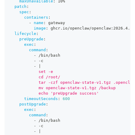
maxUnavailable
:
 10%
patch
:
spec
:
containers
:
-
name
:
 gateway
image
:
 ghcr.io/openclaw/openclaw
:
2026.4.11
lifecycle
:
preUpgrade
:
exec
:
command
:
-
 /bin/bash
-
-
c
-
|
            set -e
            cd /root/
            tar -czf openclaw-state-v1.tgz .openclaw
            mv openclaw-state-v1.tgz /backup
            echo 'preUpgrade success'
timeoutSeconds
:
600
postUpgrade
:
exec
:
command
:
-
 /bin/bash
-
-
c
-
|