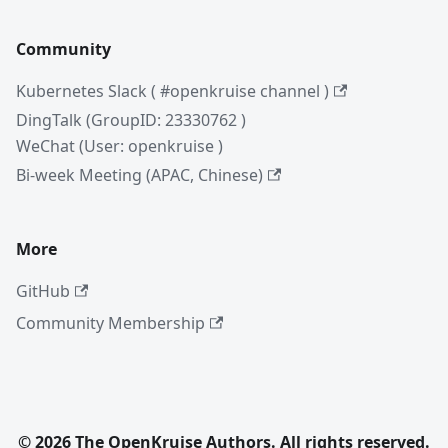
Community
Kubernetes Slack ( #openkruise channel )
DingTalk (GroupID: 23330762 )
WeChat (User: openkruise )
Bi-week Meeting (APAC, Chinese)
More
GitHub
Community Membership
© 2026 The OpenKruise Authors. All rights reserved.