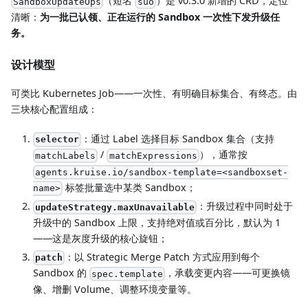
（短名
）是 v0.3.0 新增的 CRD，定位
SandboxUpdateOps
suo
清晰：
为一批已认领、正在运行的 Sandbox 一次性下发升级任
务。
设计模型
可类比 Kubernetes Job——一次性、有明确目标集合、有终态。由
三块核心配置组成：
：通过 Label 选择目标 Sandbox 集合（支持
selector
/
），通常按
matchLabels
matchExpressions
agents.kruise.io/sandbox-template=<sandboxset-
标签批量选中某类 Sandbox；
name>
：升级过程中同时处于
updateStrategy.maxUnavailable
升级中的 Sandbox 上限，支持绝对值或百分比，默认为 1
——这是灰度升级的核心旋钮；
：以 Strategic Merge Patch 方式应用到每个
patch
Sandbox 的
，承载变更内容——可更换镜
spec.template
像、增删 Volume、调整环境变量等。