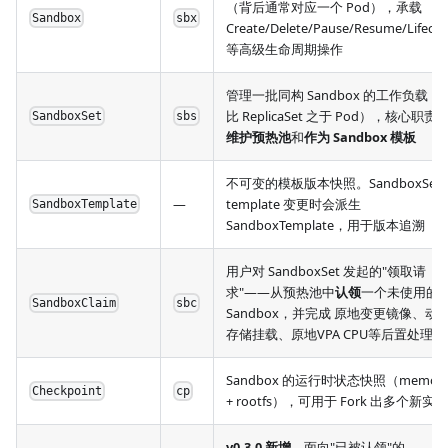
（背后通常对应一个 Pod），承载
Sandbox
sbx
Create/Delete/Pause/Resume/Lifecyc
等高级生命周期操作
管理一批同构 Sandbox 的工作负载（
比 ReplicaSet 之于 Pod），核心职责
SandboxSet
sbs
维护预热池
和
作为 Sandbox 模板
不可变的模板版本快照。SandboxSet 
—
template 变更时会派生
SandboxTemplate
SandboxTemplate，用于版本追溯
用户对 SandboxSet 发起的"领取请
求"——从预热池中
认领
一个未使用的
SandboxClaim
sbc
Sandbox，并完成 原地变更镜像、动
存储挂载、原地VPA CPU等后置处理
Sandbox 的运行时状态快照（memor
Checkpoint
cp
+ rootfs），可用于 Fork 出多个新实例
v0.3.0 新增
，面向"已被认领"的