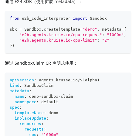
通过 E2B SDK（使用扩展 metadata）：
from
 e2b_code_interpreter 
import
 Sandbox
sbx 
=
 Sandbox
.
create
(
template
=
"demo"
,
 metadata
=
{
"e2b.agents.kruise.io/cpu-request"
:
"1000m"
,
"e2b.agents.kruise.io/cpu-limit"
:
"2"
}
)
通过 SandboxClaim CR 声明式使用：
apiVersion
:
 agents.kruise.io/v1alpha1
kind
:
 SandboxClaim
metadata
:
name
:
 demo
-
sandbox
-
claim
namespace
:
 default
spec
:
templateName
:
 demo
inplaceUpdate
:
resources
:
requests
:
cpu
:
"1000m"