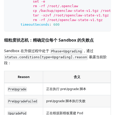
            set -e
            rm -rf /root/.openclaw
            cp /backup/openclaw-state-v1.tgz /root/o
            tar -xzvf /root/openclaw-state-v1.tgz -C
            rm -rf /root/openclaw-state-v1.tgz
timeoutSeconds
:
600
细粒度状态机：精确定位每个 Sandbox 的失败点
Sandbox 在升级过程中处于
，通过
Phase=Upgrading
暴露当前阶
status.conditions[type=Upgrading].reason
段：
Reason
含义
正在执行 preUpgrade 脚本
PreUpgrade
preUpgrade 脚本执行失败
PreUpgradeFailed
正在根据新模板重建 Pod
UpgradePod