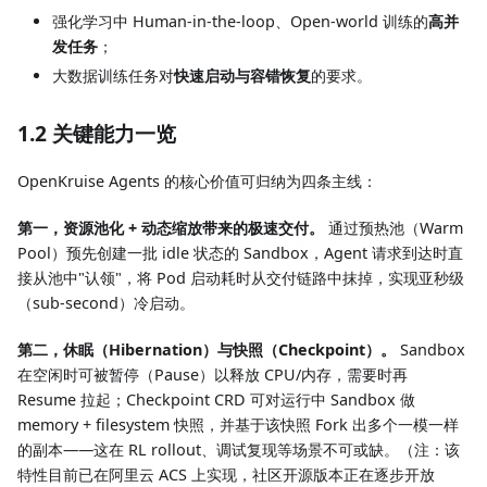
强化学习中 Human-in-the-loop、Open-world 训练的
高并
发任务
；
大数据训练任务对
快速启动与容错恢复
的要求。
1.2 关键能力一览
OpenKruise Agents 的核心价值可归纳为四条主线：
第一，资源池化 + 动态缩放带来的极速交付。
通过预热池（Warm
Pool）预先创建一批 idle 状态的 Sandbox，Agent 请求到达时直
接从池中"认领"，将 Pod 启动耗时从交付链路中抹掉，实现亚秒级
（sub-second）冷启动。
第二，休眠（Hibernation）与快照（Checkpoint）。
Sandbox
在空闲时可被暂停（Pause）以释放 CPU/内存，需要时再
Resume 拉起；Checkpoint CRD 可对运行中 Sandbox 做
memory + filesystem 快照，并基于该快照 Fork 出多个一模一样
的副本——这在 RL rollout、调试复现等场景不可或缺。（注：该
特性目前已在阿里云 ACS 上实现，社区开源版本正在逐步开放