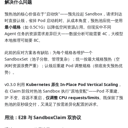
解决什么问题
预热池的核心价值在于"启动快"——预先拉起 Sandbox，请求到达
时直接认领，省掉 Pod 启动耗时。从成本角度，预热池应统一使用
最小规格
（如 0.5C1G）以降低空闲资源占用。但现实中不同
Agent 任务的资源需求差异巨大——数据分析可能需要 4C，大模型
本地推理可能要 8C。
此前的应对方案各有缺陷：为每个规格各维护一个
SandboxSet（池子分散、管理复杂）；统一按最大规格预热（空
闲时资源浪费严重）；认领后重建 Pod 调整规格（彻底丧失预热优
势）。
v0.3.0 利用
Kubernetes 原生 In-Place Pod Vertical Scaling
，
在 Claim 阶段对热池 Sandbox 执行"原地变配"——Pod 不重建、
IP 不变、容器不重启，
仅调整 CPU requests/limits
。既保留了预
热池的亚秒级交付，又满足了按需差异化配置的诉求。
用法：E2B 与 SandboxClaim 双协议