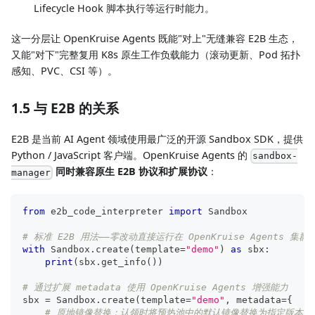
Lifecycle Hook 脚本执行等运行时能力。
这一分层让 OpenKruise Agents 既能"对上"无缝兼容 E2B 生态，
又能"对下"完整复用 K8s 原生工作负载能力（滚动更新、Pod 拓扑
感知、PVC、CSI 等）。
1.5 与 E2B 的关系
E2B 是当前 AI Agent 领域使用最广泛的开源 Sandbox SDK，提供
Python / JavaScript 客户端。OpenKruise Agents 的
sandbox-
同时兼容原生 E2B 协议和扩展协议
：
manager
from
 e2b_code_interpreter 
import
 Sandbox
# 标准 E2B 用法——零改动直接运行在 OpenKruise Agents 集群
with
 Sandbox
.
create
(
template
=
"demo"
)
as
 sbx
:
print
(
sbx
.
get_info
(
)
)
# 通过扩展 metadata 使用 OpenKruise Agents 增强能力
sbx 
=
 Sandbox
.
create
(
template
=
"demo"
,
 metadata
=
{
# 原地镜像替换：认领时将预热池中的默认镜像替换为指定版本