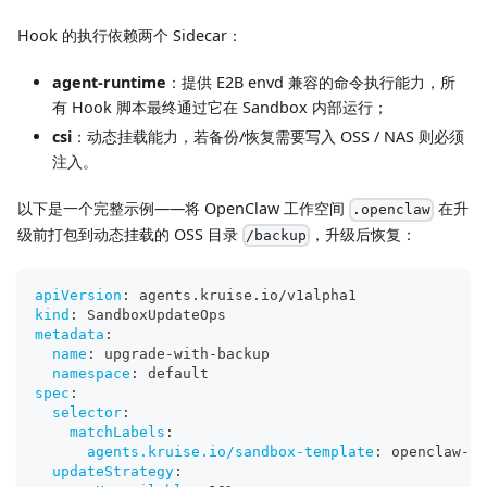
Hook 的执行依赖两个 Sidecar：
agent-runtime
：提供 E2B envd 兼容的命令执行能力，所
有 Hook 脚本最终通过它在 Sandbox 内部运行；
csi
：动态挂载能力，若备份/恢复需要写入 OSS / NAS 则必须
注入。
以下是一个完整示例——将 OpenClaw 工作空间
在升
.openclaw
级前打包到动态挂载的 OSS 目录
，升级后恢复：
/backup
apiVersion
:
 agents.kruise.io/v1alpha1
kind
:
 SandboxUpdateOps
metadata
:
name
:
 upgrade
-
with
-
backup
namespace
:
 default
spec
:
selector
:
matchLabels
:
agents.kruise.io/sandbox-template
:
 openclaw
-
sb
updateStrategy
: