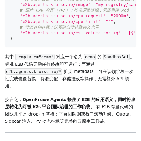
"e2b.agents.kruise.io/image"
:
"my-registry/sandb
# 原地 CPU 变配（VPA）：按需调整资源，无需重建 Pod
"e2b.agents.kruise.io/cpu-request"
:
"2000m"
,
"e2b.agents.kruise.io/cpu-limit"
:
"4"
,
# 动态存储挂载：认领时自动挂载持久化卷
"e2b.agents.kruise.io/csi-volume-config"
:
'[{"pv
}
)
其中
对应一个名为
的
。
template="demo"
demo
SandboxSet
标准 E2B 代码无需任何修改即可运行；而通过
扩展 metadata，可在认领阶段一次
e2b.agents.kruise.io/*
性完成镜像替换、资源变配、存储挂载等操作，无需额外 API 调
用。
换言之，
OpenKruise Agents 接住了 E2B 的应用语义，同时将底
层转化为可被 K8s 平台团队治理的工作负载。
有 E2B 存量代码的
团队几乎是 drop-in 替换；平台团队则获得了滚动升级、Quota、
Sidecar 注入、PV 动态挂载等完整的云原生工具链。