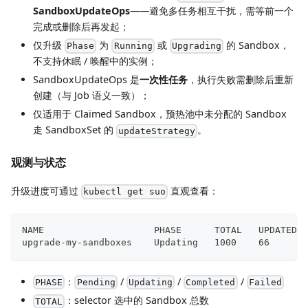
SandboxUpdateOps
——避免多任务相互干扰，需等前一个
完成或删除后再发起；
仅升级
为
或
的 Sandbox，
Phase
Running
Upgrading
不支持休眠 / 唤醒中的实例；
SandboxUpdateOps 是
一次性任务
，执行失败需删除后重新
创建（与 Job 语义一致）；
仅适用于 Claimed Sandbox，预热池中未分配的 Sandbox
走 SandboxSet 的
。
updateStrategy
观测与状态
升级进度可通过
直观查看：
kubectl get suo
NAME                    PHASE      TOTAL   UPDATED  
upgrade-my-sandboxes    Updating   1000    66       
：
/
/
/
PHASE
Pending
Updating
Completed
Failed
：selector 选中的 Sandbox 总数
TOTAL