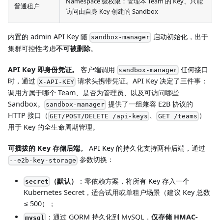
Namespace 级权限：管理本 Team 的 Key、只能
普通租户
访问由自身 Key 创建的 Sandbox
内置的 admin API Key 随
启动初始化，出于
sandbox-manager
集群可控性考虑
不可被删除
。
API Key 即身份凭证。
客户端调用
任何接口
sandbox-manager
时，通过
请求头携带凭证。API Key 决定了三件事：
X-API-KEY
调用方属于哪个 Team、是否为管理员、以及可访问哪些
Sandbox。
提供了一组兼容 E2B 协议的
sandbox-manager
HTTP 接口（
、
）
GET/POST/DELETE /api-keys
GET /teams
用于 Key 的全生命周期管理。
可插拔的 Key 存储后端。
API Key 的持久化支持两种后端，通过
参数切换：
--e2b-key-storage
（默认）
：零依赖方案，将所有 Key 存入一个
secret
Kubernetes Secret，适合试用或单租户场景（建议 Key 总数
≤ 500）；
：通过 GORM 持久化到 MySQL，
仅存储 HMAC-
mysql