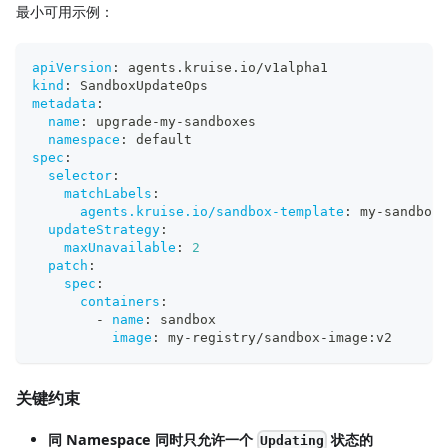
最小可用示例：
apiVersion
:
 agents.kruise.io/v1alpha1
kind
:
 SandboxUpdateOps
metadata
:
name
:
 upgrade
-
my
-
sandboxes
namespace
:
 default
spec
:
selector
:
matchLabels
:
agents.kruise.io/sandbox-template
:
 my
-
sandbox
-
updateStrategy
:
maxUnavailable
:
2
patch
:
spec
:
containers
:
-
name
:
 sandbox
image
:
 my
-
registry/sandbox
-
image
:
v2
关键约束
同 Namespace 同时只允许一个
状态的
Updating