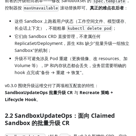
前者的升级轻而易举——修改 SandboxSet 的
，
spec.template
控制器按
滚动替换即可。
真正的难点在后者
：
maxUnavailable
这些 Sandbox 上跑着用户状态（工作空间文件、模型缓存、
长会话上下文），不能粗暴
；
kubectl delete pod
它们由 Sandbox CRD 直接管理，不隶属任何
ReplicaSet/Deployment，原生 K8s 缺少"批量升级一组独立
Sandbox"的机制；
升级不可避免涉及 Pod 重建（更换镜像、改 resources、加
Volume 等），IP 和内存状态都会丢失，业务层需要明确的
hook 点完成"备份 → 重建 → 恢复"。
v0.3.0 围绕升级运维交付了两项相互配套的特性：
SandboxUpdateOps 批量升级 CR
与
Recreate 策略 +
Lifecycle Hook
。
2.2 SandboxUpdateOps：面向 Claimed
Sandbox 的批量升级 CR