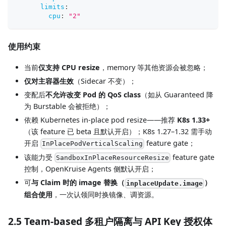
limits
:
cpu
:
"2"
使用约束
当前
仅支持 CPU resize
，memory 等其他资源会被忽略；
仅对主容器生效
（Sidecar 不变）；
变配后
不允许改变 Pod 的 QoS class
（如从 Guaranteed 降
为 Burstable 会被拒绝）；
依赖 Kubernetes in-place pod resize——推荐
K8s 1.33+
（该 feature 已 beta 且默认开启）；K8s 1.27–1.32 需手动
开启
feature gate；
InPlacePodVerticalScaling
该能力受
feature gate
SandboxInPlaceResourceResize
控制，OpenKruise Agents 侧默认开启；
可
与 Claim 时的 image 替换（
）
inplaceUpdate.image
组合使用
，一次认领同时换镜像、调资源。
2.5 Team-based 多租户隔离与 API Key 授权体