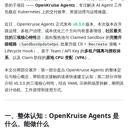
景的子项目 ——
OpenKruise Agents
，专注解决 AI Agent 工作
负载在 Kubernetes 上的交付效率、资源治理与运维难题。
近日，OpenKruise Agents 正式发布
v0.3.0
版本。本次版本在升
级运维、多租户治理、成本优化三个方向均有显著增强，
社区最关
注的三项核心特性
是：面向预热池与 Claimed Sandbox 的
完整升
级链路
（
批量升级 CR +
策略 +
SandboxUpdateOps
Recreate
Lifecycle Hook）、基于 Team / API Key 的
多租户隔离与授权体
系
、以及 Claim 阶段的
原地 CPU 变配（VPA）
。
本文分两部分展开：第一部分盘点 OpenKruise Agents 的整体定
位与核心概念，帮助首次接触的读者快速建立认知；第二部分详细
介绍 v0.3.0 的三项核心特性，结合 YAML 示例和场景拆解，阐明其
设计动机、工作原理和使用方式。
一、整体认知：OpenKruise Agents 是
什么、能做什么