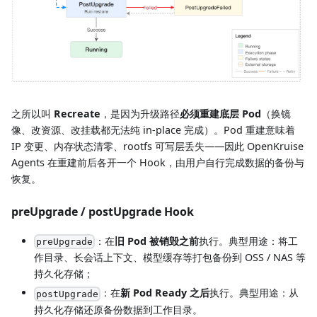
之所以叫
Recreate
，是因为升级路径
必须重建底层 Pod
（换镜
像、改资源、改挂载都无法纯 in-place 完成）。Pod 重建意味着
IP 变更、内存状态清零、rootfs 可写层丢失——因此 OpenKruise
Agents 在重建前后各开一个 Hook，由用户自行完成数据的备份与
恢复。
preUpgrade / postUpgrade Hook
：在
旧 Pod 被销毁之前
执行。典型用途：将工
preUpgrade
作目录、长会话上下文、模型缓存等打包备份到 OSS / NAS 等
持久化存储；
：在
新 Pod Ready 之后
执行。典型用途：从
postUpgrade
持久化存储还原备份数据到工作目录。