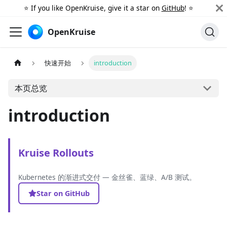
⭐️ If you like OpenKruise, give it a star on
GitHub
! ⭐️
OpenKruise
快速开始
introduction
本页总览
introduction
Kruise Rollouts
Kubernetes 的渐进式交付 — 金丝雀、蓝绿、A/B 测试。
Star on GitHub