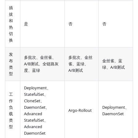
插
拔
和
是
否
否
热
切
换
发
多批次、金丝雀、
多批次、金丝
布
金丝雀、蓝
A/B测试、全链路灰
雀、蓝绿、
类
绿、A/B测试
度、蓝绿
A/B测试
型
Deployment、
工
StatefulSet、
作
CloneSet、
负
DaemonSet、
Deployment、
Argo-Rollout
载
Advanced
DaemonSet
类
StatefulSet、
型
Advanced
DaemonSet