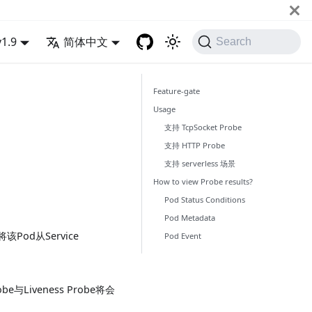
v1.9
简体中文
Search
Feature-gate
Usage
支持 TcpSocket Probe
支持 HTTP Probe
支持 serverless 场景
How to view Probe results?
Pod Status Conditions
Pod Metadata
d从Service
Pod Event
Liveness Probe将会