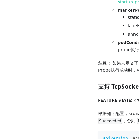
startup-p
markerPo
stat
lab
anno
podCondi
probe执
注意：
如果只定义了一种Ma
Probe执行成功时，将会P
支持 TcpSocke
FEATURE STATE:
Kru
根据如下配置，kruis
，否则
Succeeded
apiVersion
:
 ap