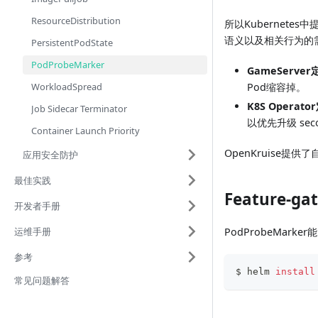
ResourceDistribution
所以Kubernete
语义以及相关行为的需
PersistentPodState
PodProbeMarker
GameServe
WorkloadSpread
Pod缩容掉。
K8S Operato
Job Sidecar Terminator
以优先升级 s
Container Launch Priority
OpenKruise提
应用安全防护
最佳实践
Feature-ga
开发者手册
运维手册
PodProbeMarke
参考
$ helm 
install
常见问题解答