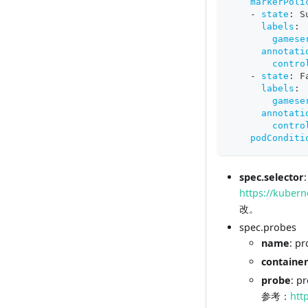
markerPoli
-
state
:
 S
labels
:
gamese
annotati
contro
-
state
:
 F
labels
:
gamese
annotati
contro
podConditi
spec.selector
https://kubern
改。
spec.probes
name
: 
contain
probe
: 
参考：
htt