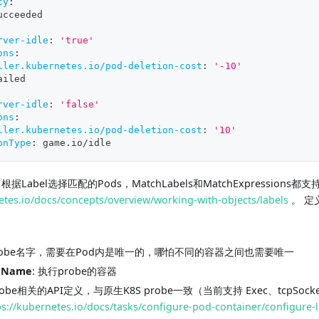
cy
:
ucceeded
rver-idle
:
'true'
ons
:
ller.kubernetes.io/pod-deletion-cost
:
'-10'
ailed
rver-idle
:
'false'
ons
:
ller.kubernetes.io/pod-deletion-cost
:
'10'
onType
:
 game.io/idle
: 根据Label选择匹配的Pods，MatchLabels和MatchExpression
etes.io/docs/concepts/overview/working-with-objects/labels
。 定义
probe名字，需要在Pod内是唯一的，哪怕不同的容器之间也需要唯一
erName
: 执行probe的容器
probe相关的API定义，与原生K8S probe一致（当前支持 Exec、tcpSoc
ps://kubernetes.io/docs/tasks/configure-pod-container/configure-l