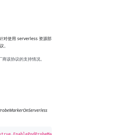
使用 serverless 资源部
协议。
厂商该协议的支持情况。
robeMarkerOnServerless
=true,EnablePodProbeMarkerOnServerless=true"