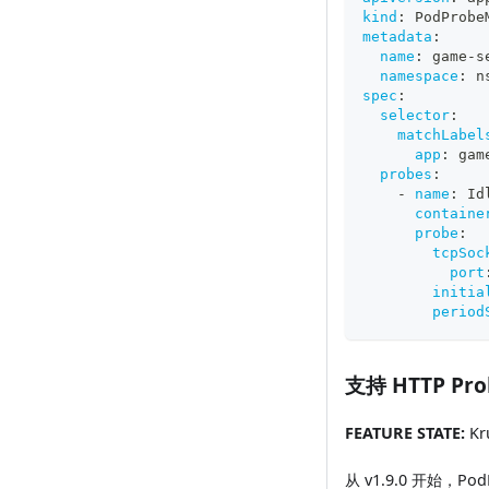
kind
:
 PodProbe
metadata
:
name
:
 game
-
s
namespace
:
 n
spec
:
selector
:
matchLabel
app
:
 gam
probes
:
-
name
:
 Id
containe
probe
:
tcpSoc
port
initia
period
支持 HTTP Pro
FEATURE STATE:
Kru
从 v1.9.0 开始，P