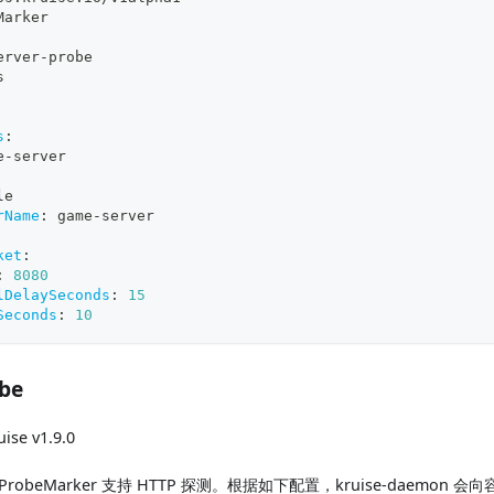
Marker
erver
-
probe
s
s
:
e
-
server
le
rName
:
 game
-
server
ket
:
:
8080
lDelaySeconds
:
15
Seconds
:
10
be
ise v1.9.0
odProbeMarker 支持 HTTP 探测。根据如下配置，kruise-daemo