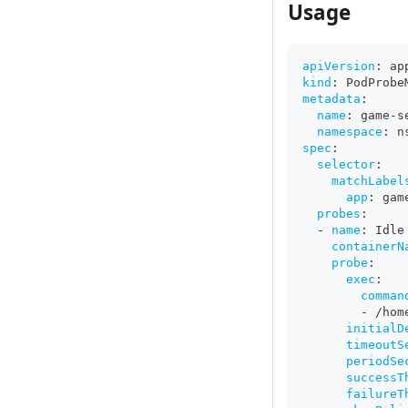
Usage
apiVersion
:
 ap
kind
:
 PodProbe
metadata
:
name
:
 game
-
s
namespace
:
 n
spec
:
selector
:
matchLabel
app
:
 gam
probes
:
-
name
:
 Idle
containerN
probe
:
exec
:
comman
-
 /hom
initialD
timeoutS
periodSe
successT
failureT