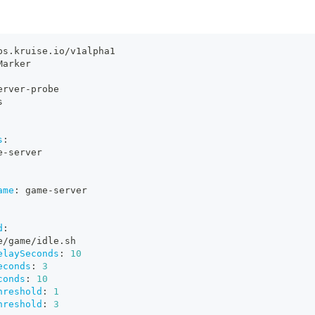
ps.kruise.io/v1alpha1
Marker
erver
-
probe
s
s
:
e
-
server
ame
:
 game
-
server
d
:
e/game/idle.sh
elaySeconds
:
10
econds
:
3
conds
:
10
hreshold
:
1
hreshold
:
3