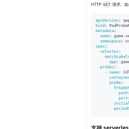
HTTP
请求。如果
GET
apiVersion
:
 ap
kind
:
 PodProbe
metadata
:
name
:
 game
-
s
namespace
:
 n
spec
:
selector
:
matchLabel
app
:
 gam
probes
:
-
name
:
 Id
containe
probe
:
httpGe
path
port
initia
period
支持 serverle