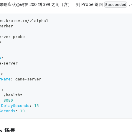
响应状态码在 200 到 399 之间（含），则 Probe 返回
，
Succeeded
ps.kruise.io/v1alpha1
Marker
erver
-
probe
s
s
:
e
-
server
le
rName
:
 game
-
server
t
:
:
 /healthz
:
8080
lDelaySeconds
:
15
Seconds
:
10
ss 场景