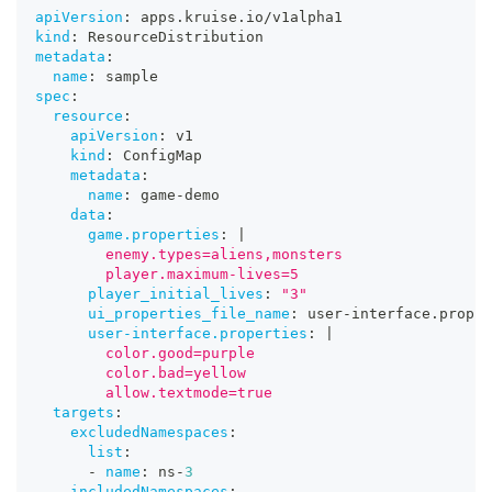
apiVersion
:
 apps.kruise.io/v1alpha1
kind
:
 ResourceDistribution
metadata
:
name
:
 sample
spec
:
resource
:
apiVersion
:
 v1
kind
:
 ConfigMap
metadata
:
name
:
 game
-
demo
data
:
game.properties
:
|
        enemy.types=aliens,monsters
        player.maximum-lives=5
player_initial_lives
:
"3"
ui_properties_file_name
:
 user
-
interface.proper
user-interface.properties
:
|
        color.good=purple
        color.bad=yellow
        allow.textmode=true
targets
:
excludedNamespaces
:
list
:
-
name
:
 ns
-
3
includedNamespaces
: