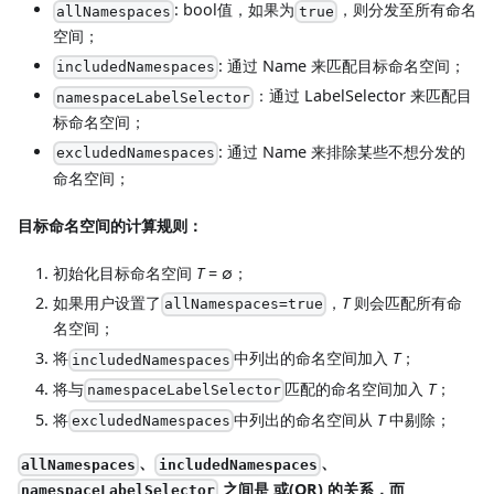
: bool值，如果为
，则分发至所有命名
allNamespaces
true
空间；
: 通过 Name 来匹配目标命名空间；
includedNamespaces
：通过 LabelSelector 来匹配目
namespaceLabelSelector
标命名空间；
: 通过 Name 来排除某些不想分发的
excludedNamespaces
命名空间；
目标命名空间的计算规则：
初始化目标命名空间
T
= ∅；
如果用户设置了
，
T
则会匹配所有命
allNamespaces=true
名空间；
将
中列出的命名空间加入
T
；
includedNamespaces
将与
匹配的命名空间加入
T
；
namespaceLabelSelector
将
中列出的命名空间从
T
中剔除；
excludedNamespaces
、
、
allNamespaces
includedNamespaces
之间是 或(OR) 的关系，而
namespaceLabelSelector