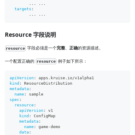
...
...
targets
:
...
...
Resource 字段说明
字段必须是一个
完整
、
正确
的资源描述。
resource
一个配置正确的
例子如下所示：
resource
apiVersion
:
 apps.kruise.io/v1alpha1
kind
:
 ResourceDistribution
metadata
:
name
:
 sample
spec
:
resource
:
apiVersion
:
 v1
kind
:
 ConfigMap
metadata
:
name
:
 game
-
demo
data
: