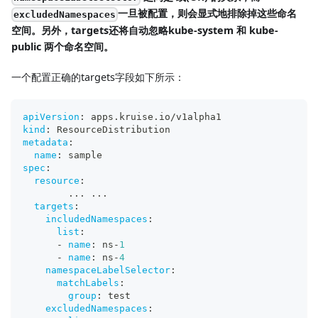
一旦被配置，则会显式地排除掉这些命名
excludedNamespaces
空间。另外，targets还将自动忽略kube-system 和 kube-
public 两个命名空间。
一个配置正确的targets字段如下所示：
apiVersion
:
 apps.kruise.io/v1alpha1
kind
:
 ResourceDistribution
metadata
:
name
:
 sample
spec
:
resource
:
...
...
targets
:
includedNamespaces
:
list
:
-
name
:
 ns
-
1
-
name
:
 ns
-
4
namespaceLabelSelector
:
matchLabels
:
group
:
 test
excludedNamespaces
: