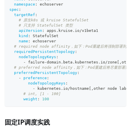
namespace
:
 echoserver
spec
:
targetRef
:
# 原生k8s 或 kruise StatefulSet
# 只支持 StatefulSet 类型
apiVersion
:
 apps.kruise.io/v1beta1
kind
:
 StatefulSet
name
:
 echoserver
# required node affinity，如下：Pod重建后将强制部署到同
requiredPersistentTopology
:
nodeTopologyKeys
:
-
 failure
-
domain.beta.kubernetes.io/zone
[
,
othe
# preferred node affinity，如下：Pod重建后将尽量部署到同
preferredPersistentTopology
:
-
preference
:
nodeTopologyKeys
:
-
 kubernetes.io/hostname
[
,
other node label
# int, [1 - 100]
weight
:
100
固定IP调度实践