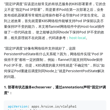
"固定IP调度"应该是比较常见的有状态服务的K8S部署要求，它的含
义不是"指定Pod IP部署"，而是要求Pod在第一次部署之后，业务
发布或机器驱逐等常规性运维操作都不会导致Pod IP发生变化。 达
到上述效果，首先就需要K8S网络组件能够支持Pod IP保留以及尽
量保持IP不变的能力，本文将flannel网络组件中的Host-local插件
做了一些代码改造， 使之能够达到同Node下保持Pod IP不变的效
果，相关原理就不在此陈述，代码请参考：
host-local
。
"固定IP调度"好像有网络组件支持就好了，这跟
PersistentPodState有什么关系呢？因为，网络组件实现"Pod IP
保持不变"都有一定的限制， 例如：flannel只能支持同Node保持
Pod IP不变。但是，K8S调度的最大特性就是"不确定性"，所以"如
何保证Pod重建后调度到同Node上"就是PersistentPodState解决
的问题。
1. 部署有状态服务echoserver，通过annotations声明"固定IP调
度"：
apiVersion
:
 apps.kruise.io/v1alpha1