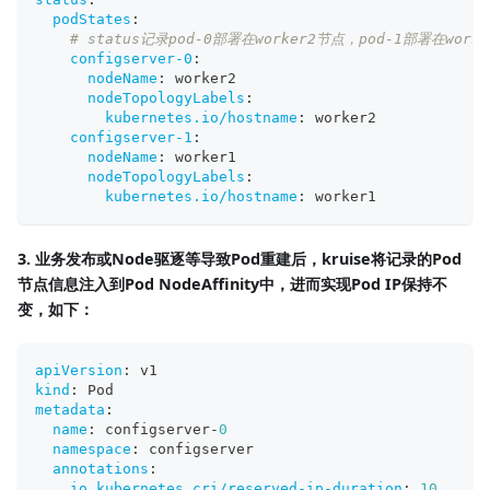
podStates
:
# status记录pod-0部署在worker2节点，pod-1部署在work
configserver-0
:
nodeName
:
 worker2
nodeTopologyLabels
:
kubernetes.io/hostname
:
 worker2
configserver-1
:
nodeName
:
 worker1
nodeTopologyLabels
:
kubernetes.io/hostname
:
 worker1
3. 业务发布或Node驱逐等导致Pod重建后，kruise将记录的Pod
节点信息注入到Pod NodeAffinity中，进而实现Pod IP保持不
变，如下：
apiVersion
:
 v1
kind
:
 Pod
metadata
:
name
:
 configserver
-
0
namespace
:
 configserver
annotations
:
io.kubernetes.cri/reserved-ip-duration
:
10