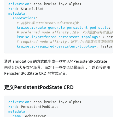
apiVersion
:
 apps.kruise.io/v1alpha1
kind
:
 StatefulSet
metadata
:
annotations
:
# 自动生成PersistentPodState对象
kruise.io/auto-generate-persistent-pod-state
:
"t
# preferred node affinity，如下：Pod重建后将尽量部署
kruise.io/preferred-persistent-topology
:
 kuberne
# required node affinity，如下：Pod重建后将强制部署到
kruise.io/required-persistent-topology
:
 failure
-
通过 annotation 的方式能生成一些常见的PersistentPodState，
来满足绝大多数的场景。而对于一些复杂场景而言，可以直接使用
PersistentPodState CRD 的方式定义。
定义PersistentPodState CRD
apiVersion
:
 apps.kruise.io/v1alpha1
kind
:
 PersistentPodState
metadata
:
name
:
 echoserver