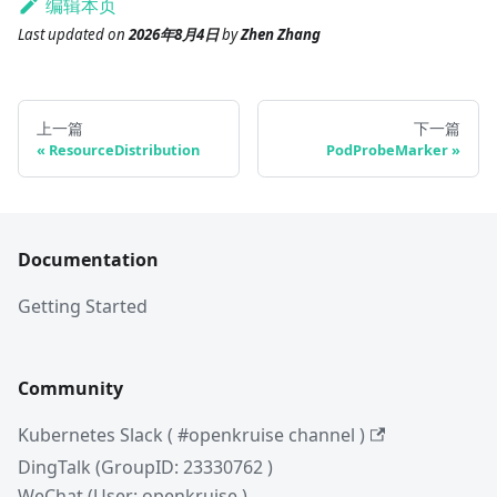
编辑本页
Last updated
on
2026年8月4日
by
Zhen Zhang
上一篇
下一篇
ResourceDistribution
PodProbeMarker
Documentation
Getting Started
Community
Kubernetes Slack ( #openkruise channel )
DingTalk (GroupID: 23330762 )
WeChat (User: openkruise )