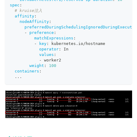
spec
:
# kruise注入
affinity
:
nodeAffinity
:
preferredDuringSchedulingIgnoredDuringExecutio
-
preference
:
matchExpressions
:
-
key
:
 kubernetes.io/hostname
operator
:
 In
values
:
-
 worker2
weight
:
100
containers
:
...