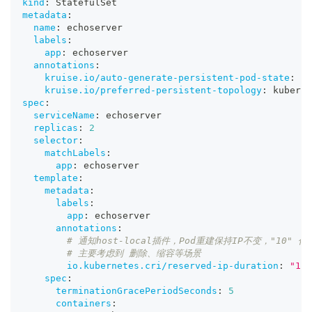
kind
:
 StatefulSet
metadata
:
name
:
 echoserver
labels
:
app
:
 echoserver
annotations
:
kruise.io/auto-generate-persistent-pod-state
:
"t
kruise.io/preferred-persistent-topology
:
 kuberne
spec
:
serviceName
:
 echoserver
replicas
:
2
selector
:
matchLabels
:
app
:
 echoserver
template
:
metadata
:
labels
:
app
:
 echoserver
annotations
:
# 通知host-local插件，Pod重建保持IP不变，"10
# 主要考虑到 删除、缩容等场景
io.kubernetes.cri/reserved-ip-duration
:
"10"
spec
:
terminationGracePeriodSeconds
:
5
containers
: