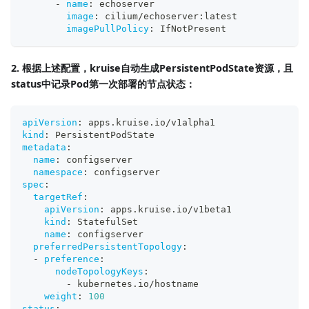
-
name
:
 echoserver
image
:
 cilium/echoserver
:
latest
imagePullPolicy
:
 IfNotPresent
2. 根据上述配置，kruise自动生成PersistentPodState资源，且
status中记录Pod第一次部署的节点状态：
apiVersion
:
 apps.kruise.io/v1alpha1
kind
:
 PersistentPodState
metadata
:
name
:
 configserver
namespace
:
 configserver
spec
:
targetRef
:
apiVersion
:
 apps.kruise.io/v1beta1
kind
:
 StatefulSet
name
:
 configserver
preferredPersistentTopology
:
-
preference
:
nodeTopologyKeys
:
-
 kubernetes.io/hostname
weight
:
100
status
: