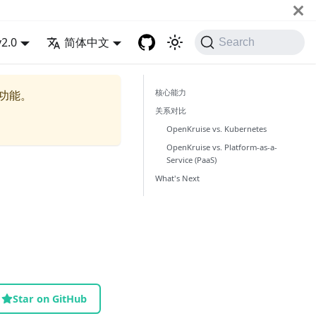
v2.0
简体中文
Search
核心能力
的功能。
关系对比
OpenKruise vs. Kubernetes
OpenKruise vs. Platform-as-a-
Service (PaaS)
What's Next
Star on GitHub