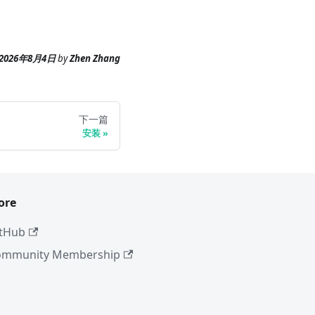
2026年8月4日
by
Zhen Zhang
下一篇
安装
ore
tHub
ommunity Membership