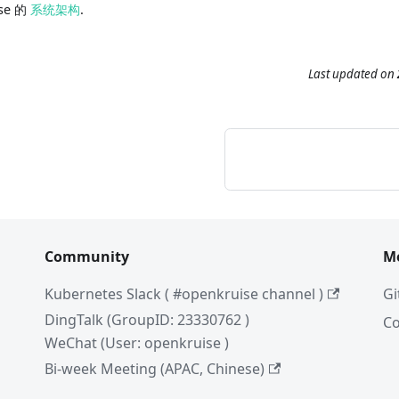
se 的
系统架构
.
Last updated
on
Community
M
Kubernetes Slack ( #openkruise channel )
Gi
DingTalk (GroupID: 23330762 )
C
WeChat (User: openkruise )
Bi-week Meeting (APAC, Chinese)