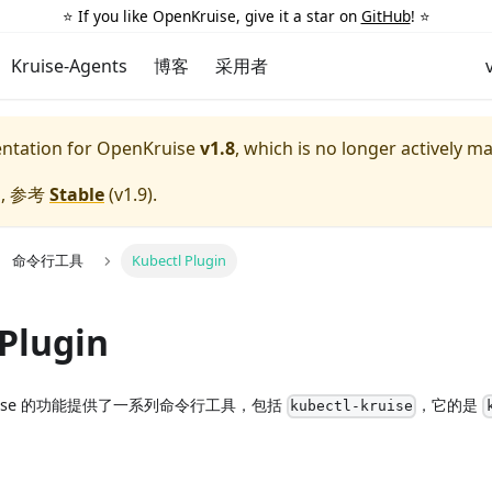
⭐️ If you like OpenKruise, give it a star on
GitHub
! ⭐️
Kruise-Agents
博客
采用者
entation for
OpenKruise
v1.8
, which is no longer actively m
, 参考
Stable
(
v1.9
).
命令行工具
Kubectl Plugin
Plugin
uise 的功能提供了一系列命令行工具，包括
，它的是
kubectl-kruise