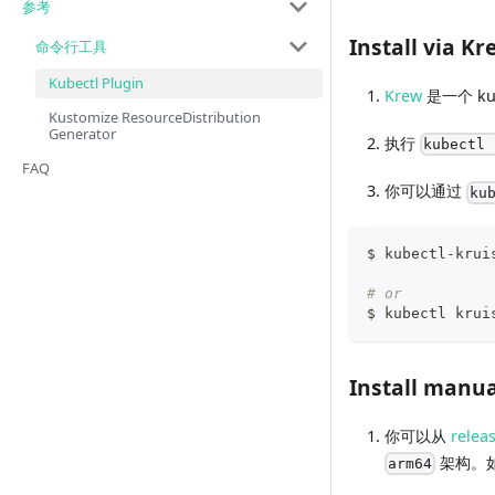
参考
Install via Kr
命令行工具
Kubectl Plugin
Krew
是一个 ku
Kustomize ResourceDistribution
Generator
执行
kubectl 
FAQ
你可以通过
ku
$ kubectl-krui
# or
$ kubectl krui
Install manua
你可以从
relea
架构。
arm64