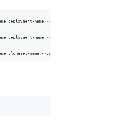
ame deployment-name 
--create
ame deployment-name 
--create
--copy
.
ame cloneset-name --dst-name deployment-name 
--replicas