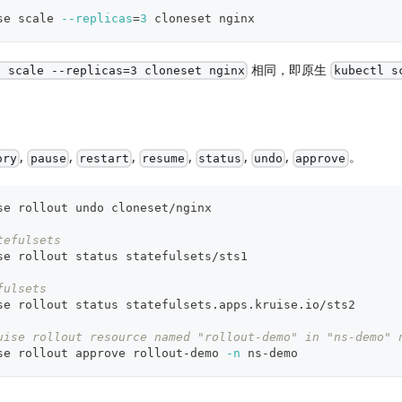
se scale 
--replicas
=
3
 cloneset nginx
相同，即原生
l scale --replicas=3 cloneset nginx
kubectl s
,
,
,
,
,
,
。
ory
pause
restart
resume
status
undo
approve
se rollout undo cloneset/nginx
tefulsets
se rollout status statefulsets/sts1
fulsets
se rollout status statefulsets.apps.kruise.io/sts2
uise rollout resource named "rollout-demo" in "ns-demo" 
se rollout approve rollout-demo 
-n
 ns-demo