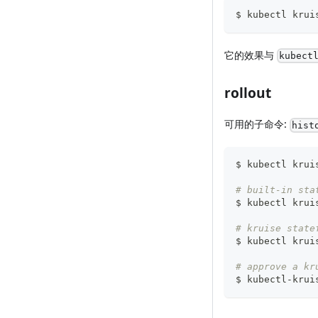
$ kubectl krui
它的效果与
kubect
rollout
可用的子命令:
hist
$ kubectl krui
# built-in sta
$ kubectl krui
# kruise state
$ kubectl krui
# approve a kr
$ kubectl-krui