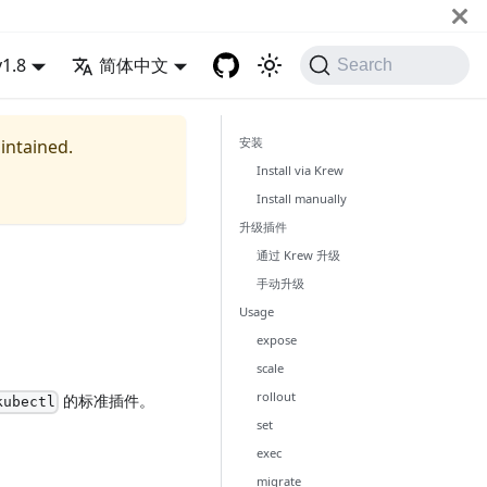
v1.8
简体中文
Search
安装
aintained.
Install via Krew
Install manually
升级插件
通过 Krew 升级
手动升级
Usage
expose
scale
rollout
的标准插件。
kubectl
set
exec
migrate