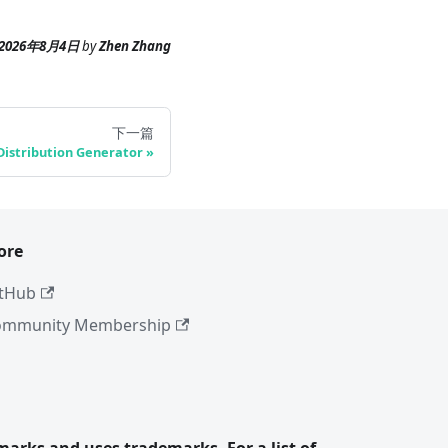
2026年8月4日
by
Zhen Zhang
下一篇
istribution Generator
ore
tHub
ommunity Membership