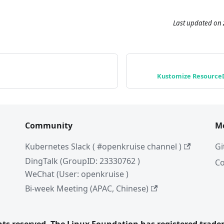
Last updated
on
Kustomize ResourceD
Community
M
Kubernetes Slack ( #openkruise channel )
Gi
DingTalk (GroupID: 23330762 )
C
WeChat (User: openkruise )
Bi-week Meeting (APAC, Chinese)