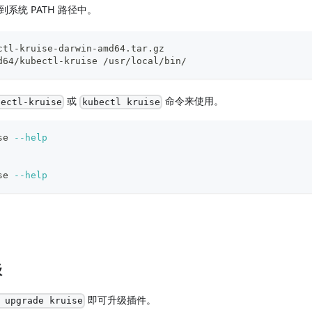
系统 PATH 路径中。
ctl-kruise-darwin-amd64.tar.gz
d64/kubectl-kruise /usr/local/bin/
或
命令来使用。
bectl-kruise
kubectl kruise
se 
--help
se 
--help
级
即可升级插件。
 upgrade kruise