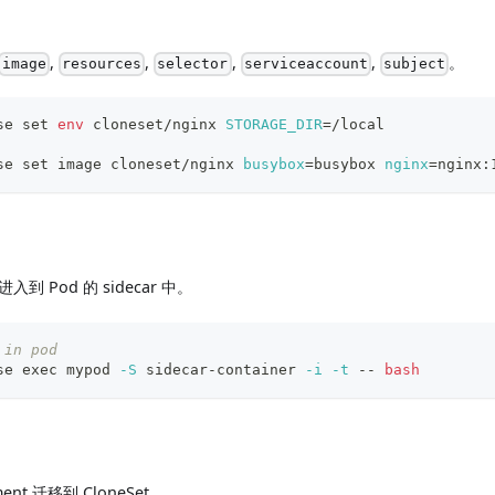
,
,
,
,
。
image
resources
selector
serviceaccount
subject
se 
set
env
 cloneset/nginx 
STORAGE_DIR
=
/local
se 
set
 image cloneset/nginx 
busybox
=
busybox 
nginx
=
nginx:
到 Pod 的 sidecar 中。
 in pod
se 
exec
 mypod 
-S
 sidecar-container 
-i
-t
 -- 
bash
nt 迁移到 CloneSet。