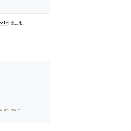
也适用。
cale
namespace