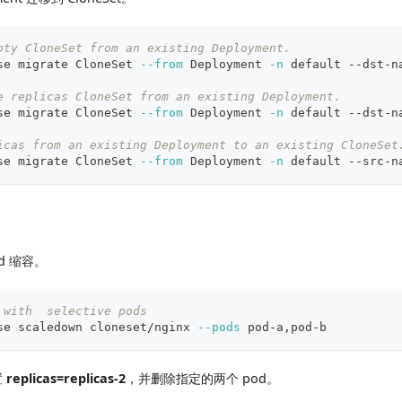
pty CloneSet from an existing Deployment.
se migrate CloneSet 
--from
 Deployment 
-n
 default --dst-n
e replicas CloneSet from an existing Deployment.
se migrate CloneSet 
--from
 Deployment 
-n
 default --dst-n
icas from an existing Deployment to an existing CloneSet
se migrate CloneSet 
--from
 Deployment 
-n
 default --src-n
od 缩容。
 with  selective pods
se scaledown cloneset/nginx 
--pods
 pod-a,pod-b
置
replicas=replicas-2
，并删除指定的两个 pod。