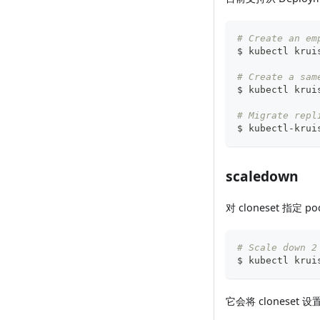
# Create an em
$ kubectl krui
# Create a sam
$ kubectl krui
# Migrate repl
$ kubectl-krui
scaledown
对 cloneset 指定 p
# Scale down 2
$ kubectl krui
它会将 cloneset 设