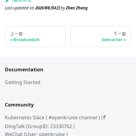
Last updated
on
2026年8月4日
by
Zhen Zhang
上一篇
下一篇
BroadcastJob
SidecarSet
Documentation
Getting Started
Community
Kubernetes Slack ( #openkruise channel )
DingTalk (GroupID: 23330762 )
WeChat (User: openkruise )