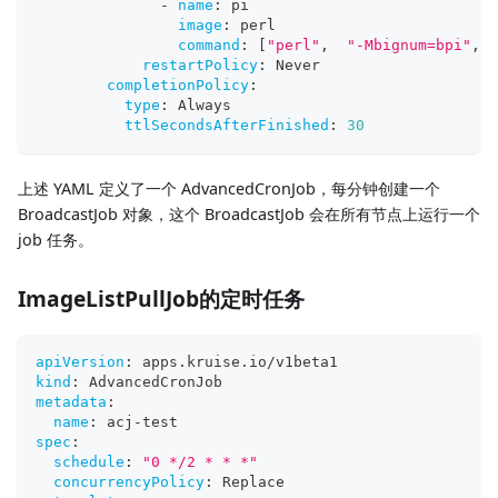
-
name
:
 pi
image
:
 perl
command
:
[
"perl"
,
"-Mbignum=bpi"
,
"
restartPolicy
:
 Never
completionPolicy
:
type
:
 Always
ttlSecondsAfterFinished
:
30
上述 YAML 定义了一个 AdvancedCronJob，每分钟创建一个
BroadcastJob 对象，这个 BroadcastJob 会在所有节点上运行一个
job 任务。
ImageListPullJob的定时任务
apiVersion
:
 apps.kruise.io/v1beta1
kind
:
 AdvancedCronJob
metadata
:
name
:
 acj
-
test
spec
:
schedule
:
"0 */2 * * *"
concurrencyPolicy
:
 Replace