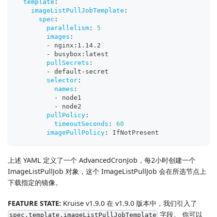
template
:
imageListPullJobTemplate
:
spec
:
parallelism
:
5
images
:
-
 nginx
:
1.14.2
-
 busybox
:
latest
pullSecrets
:
-
 default
-
secret
selector
:
names
:
-
 node1
-
 node2
pullPolicy
:
timeoutSeconds
:
60
imagePullPolicy
:
 IfNotPresent
上述 YAML 定义了一个 AdvancedCronJob，每2小时创建一个
ImageListPullJob 对象，这个 ImageListPullJob 会在所选节点上
下载指定的镜像。
FEATURE STATE:
Kruise v1.9.0 在 v1.9.0 版本中，我们引入了
字段。 你可以
spec.template.imageListPullJobTemplate