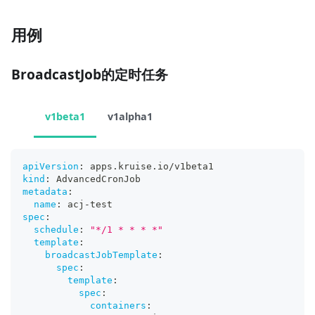
用例
BroadcastJob的定时任务
v1beta1
v1alpha1
apiVersion
:
 apps.kruise.io/v1beta1
kind
:
 AdvancedCronJob
metadata
:
name
:
 acj
-
test
spec
:
schedule
:
"*/1 * * * *"
template
:
broadcastJobTemplate
:
spec
:
template
:
spec
:
containers
: