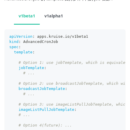
v1beta1
v1alpha1
apiVersion
:
 apps.kruise.io/v1beta1
kind
:
 AdvancedCronJob
spec
:
template
:
# Option 1: use jobTemplate, which is equivalent
jobTemplate
:
# ...
# Option 2: use broadcastJobTemplate, which will
broadcastJobTemplate
:
# ...
# Option 3: use imageListPullJobTemplate, which 
imageListPullJobTemplate
:
# ...
# Option 4(future): ...