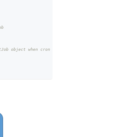
ob
tJob object when cron schedule triggers