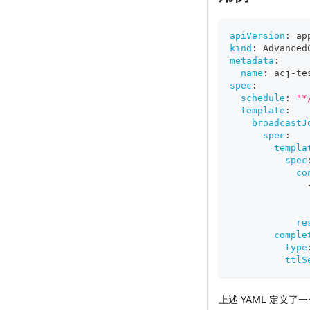
apiVersion
:
 ap
kind
:
 Advanced
metadata
:
name
:
 acj
-
te
spec
:
schedule
:
"*
template
:
broadcastJ
spec
:
templa
spec
co
re
comple
type
ttlS
上述 YAML 定义了一个