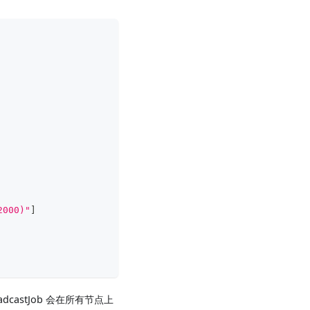
2000)"
]
adcastJob 会在所有节点上