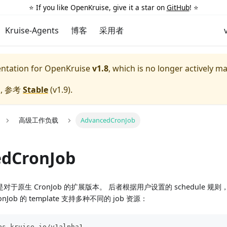
⭐️ If you like OpenKruise, give it a star on
GitHub
! ⭐️
Kruise-Agents
博客
采用者
entation for
OpenKruise
v1.8
, which is no longer actively m
, 参考
Stable
(
v1.9
).
高级工作负载
AdvancedCronJob
dCronJob
ob 是对于原生 CronJob 的扩展版本。 后者根据用户设置的 schedule 规
onJob 的 template 支持多种不同的 job 资源：
ps.kruise.io/v1alpha1