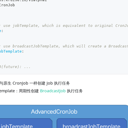
CronJob
: use jobTemplate, which is equivalent to original CronJ
e
:
: use broadcastJobTemplate, which will create a Broadcas
obTemplate
:
3(future): ...
e：与原生 CronJob 一样创建 Job 执行任务
obTemplate：周期性创建
BroadcastJob
执行任务