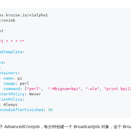
ps.kruise.io/v1alpha1
CronJob
st
/1 * * * *"
obTemplate
:
te
:
:
ntainers
:
-
name
:
 pi
image
:
 perl
command
:
[
"perl"
,
"-Mbignum=bpi"
,
"-wle"
,
"print bpi(
startPolicy
:
 Never
tionPolicy
:
:
 Always
econdsAfterFinished
:
30
 AdvancedCronJob，每分钟创建一个 BroadcastJob 对象，这个 Bro