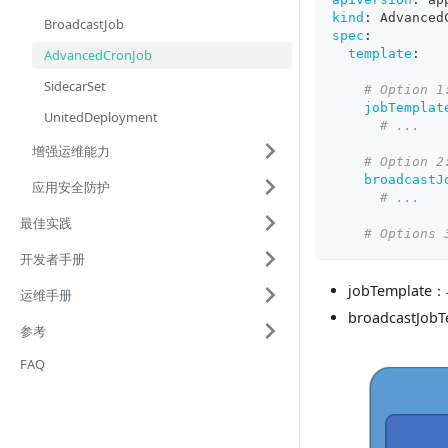
kind
:
 Advanced
BroadcastJob
spec
:
AdvancedCronJob
template
:
SidecarSet
# Option 1
jobTemplat
UnitedDeployment
# ...
增强运维能力
# Option 2
broadcastJ
应用安全防护
# ...
最佳实践
# Options 
开发者手册
jobTemplat
运维手册
broadcastJ
参考
FAQ