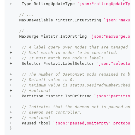
+
    Type RollingUpdateType 
`json:"rollingUpdateType
// ...
    MaxUnavailable 
*
intstr
.
IntOrString 
`json:"maxUna
// ...
    MaxSurge 
*
intstr
.
IntOrString 
`json:"maxSurge,omi
+
// A label query over nodes that are managed by
+
// Must match in order to be controlled.
+
// It must match the node's labels.
+
    Selector 
*
metav1
.
LabelSelector 
`json:"selector,
+
// The number of DaemonSet pods remained to be 
+
// Default value is 0.
+
// Maximum value is status.DesiredNumberSchedul
+
// +optional
+
    Partition 
*
intstr
.
IntOrString 
`json:"partition,
+
// Indicates that the daemon set is paused and 
+
// daemon set controller.
+
// +optional
+
    Paused 
*
bool
`json:"paused,omitempty" protobuf:
}