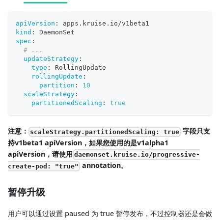
apiVersion
:
 apps.kruise.io/v1beta1
kind
:
 DaemonSet
spec
:
# ...
updateStrategy
:
type
:
 RollingUpdate
rollingUpdate
:
partition
:
10
scaleStrategy
:
partitionedScaling
:
true
注意：
字段只支
scaleStrategy.partitionedScaling: true
持v1beta1 apiVersion，如果您使用的是v1alpha1
apiVersion，请使用
daemonset.kruise.io/progressive-
annotation。
create-pod: "true"
暂停升级
用户可以通过设置 paused 为 true 暂停发布，不过控制器还是会做