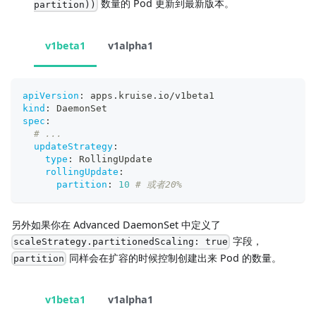
数量的 Pod 更新到最新版本。
partition))
v1beta1
v1alpha1
apiVersion
:
 apps.kruise.io/v1beta1
kind
:
 DaemonSet
spec
:
# ...
updateStrategy
:
type
:
 RollingUpdate
rollingUpdate
:
partition
:
10
# 或者20%
另外如果你在 Advanced DaemonSet 中定义了
字段，
scaleStrategy.partitionedScaling: true
同样会在扩容的时候控制创建出来 Pod 的数量。
partition
v1beta1
v1alpha1