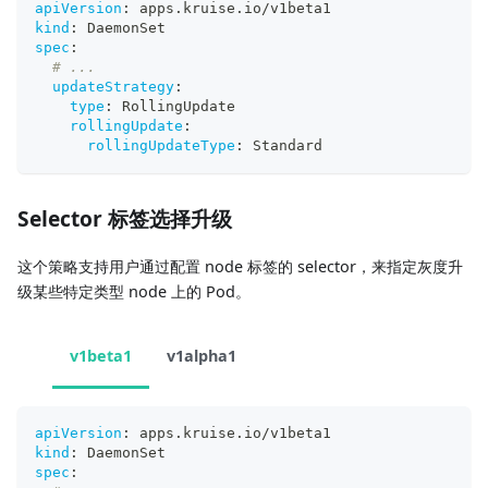
apiVersion
:
 apps.kruise.io/v1beta1
kind
:
 DaemonSet
spec
:
# ...
updateStrategy
:
type
:
 RollingUpdate
rollingUpdate
:
rollingUpdateType
:
 Standard
Selector 标签选择升级
这个策略支持用户通过配置 node 标签的 selector，来指定灰度升
级某些特定类型 node 上的 Pod。
v1beta1
v1alpha1
apiVersion
:
 apps.kruise.io/v1beta1
kind
:
 DaemonSet
spec
: