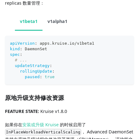
replicas 数量管理：
v1beta1
v1alpha1
apiVersion
:
 apps.kruise.io/v1beta1
kind
:
 DaemonSet
spec
:
# ...
updateStrategy
:
rollingUpdate
:
paused
:
true
原地升级支持修改资源
FEATURE STATE:
Kruise v1.8.0
如果你在
安装或升级 Kruise
的时候启用了
， Advanced DaemonSet
InPlaceWorkloadVerticalScaling