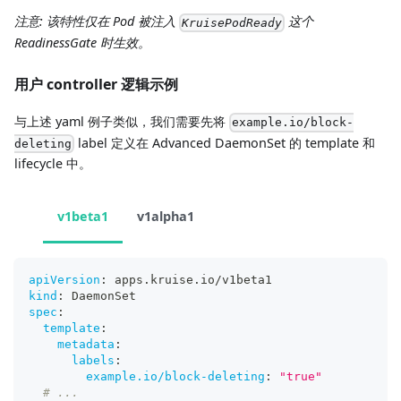
注意: 该特性仅在 Pod 被注入
这个
KruisePodReady
ReadinessGate 时生效。
用户 controller 逻辑示例
与上述 yaml 例子类似，我们需要先将
example.io/block-
label 定义在 Advanced DaemonSet 的 template 和
deleting
lifecycle 中。
v1beta1
v1alpha1
apiVersion
:
 apps.kruise.io/v1beta1
kind
:
 DaemonSet
spec
:
template
:
metadata
:
labels
:
example.io/block-deleting
:
"true"
# ...