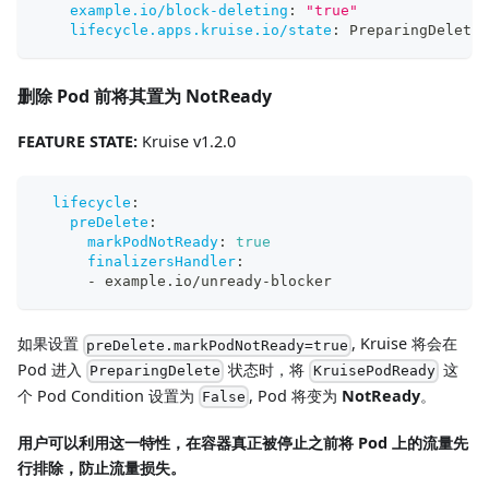
example.io/block-deleting
:
"true"
lifecycle.apps.kruise.io/state
:
 PreparingDelete 
删除 Pod 前将其置为 NotReady
FEATURE STATE:
Kruise v1.2.0
lifecycle
:
preDelete
:
markPodNotReady
:
true
finalizersHandler
:
-
 example.io/unready
-
blocker
如果设置
, Kruise 将会在
preDelete.markPodNotReady=true
Pod 进入
状态时，将
这
PreparingDelete
KruisePodReady
个 Pod Condition 设置为
, Pod 将变为
NotReady
。
False
用户可以利用这一特性，在容器真正被停止之前将 Pod 上的流量先
行排除，防止流量损失。