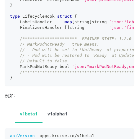
}
type
 LifecycleHook 
struct
{
    LabelsHandler     
map
[
string
]
string
`json:"label
    FinalizersHandler 
[
]
string
`json:"final
/**********************  FEATURE STATE: 1.2.0 **
// MarkPodNotReady = true means:
// - Pod will be set to 'NotReady' at preparingD
// - Pod will be restored to 'Ready' at Updated 
// Default to false.
    MarkPodNotReady 
bool
`json:"markPodNotReady,omit
/***********************************************
}
例如:
v1beta1
v1alpha1
apiVersion
:
 apps.kruise.io/v1beta1