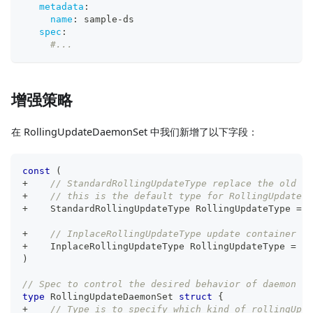
metadata
:
name
:
 sample
-
ds
spec
:
#...
增强策略
在 RollingUpdateDaemonSet 中我们新增了以下字段：
const
(
+
// StandardRollingUpdateType replace the old da
+
// this is the default type for RollingUpdate.
+
    StandardRollingUpdateType RollingUpdateType 
=
"
+
// InplaceRollingUpdateType update container im
+
    InplaceRollingUpdateType RollingUpdateType 
=
"I
)
// Spec to control the desired behavior of daemon se
type
 RollingUpdateDaemonSet 
struct
{
+
// Type is to specify which kind of rollingUpda