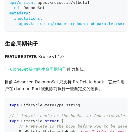
apiVersion
:
 apps.kruise.io/v1beta1
kind
:
 DaemonSet
metadata
:
annotations
:
apps.kruise.io/image-predownload-parallelism
:
"1
生命周期钩子
FEATURE STATE:
Kruise v1.1.0
与
CloneSet 提供的生命周期钩子
能力相似。
目前 Advanced DaemonSet 只支持 PreDelete hook，它允许用
户在 daemon Pod 被删除前执行一些自定义的逻辑。
type
 LifecycleStateType 
string
// Lifecycle contains the hooks for Pod lifecycle.
type
 Lifecycle 
struct
{
// PreDelete is the hook before Pod to be delete
    PreDelete 
*
LifecycleHook 
`json:"preDelete,omitem