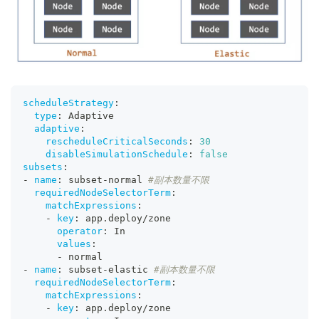
scheduleStrategy
:
type
:
 Adaptive
adaptive
:
rescheduleCriticalSeconds
:
30
disableSimulationSchedule
:
false
subsets
:
-
name
:
 subset
-
normal 
#副本数量不限
requiredNodeSelectorTerm
:
matchExpressions
:
-
key
:
 app.deploy/zone
operator
:
 In
values
:
-
 normal
-
name
:
 subset
-
elastic 
#副本数量不限
requiredNodeSelectorTerm
:
matchExpressions
:
-
key
:
 app.deploy/zone