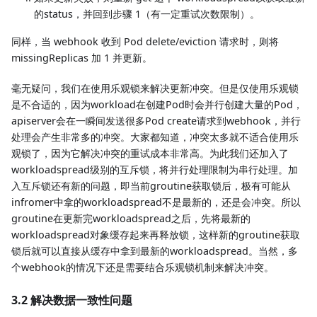
的status，并回到步骤 1（有一定重试次数限制）。
同样，当 webhook 收到 Pod delete/eviction 请求时，则将
missingReplicas 加 1 并更新。
毫无疑问，我们在使用乐观锁来解决更新冲突。但是仅使用乐观锁
是不合适的，因为workload在创建Pod时会并行创建大量的Pod，
apiserver会在一瞬间发送很多Pod create请求到webhook，并行
处理会产生非常多的冲突。大家都知道，冲突太多就不适合使用乐
观锁了，因为它解决冲突的重试成本非常高。为此我们还加入了
workloadspread级别的互斥锁，将并行处理限制为串行处理。加
入互斥锁还有新的问题，即当前groutine获取锁后，极有可能从
infromer中拿的workloadspread不是最新的，还是会冲突。所以
groutine在更新完workloadspread之后，先将最新的
workloadspread对象缓存起来再释放锁，这样新的groutine获取
锁后就可以直接从缓存中拿到最新的workloadspread。当然，多
个webhook的情况下还是需要结合乐观锁机制来解决冲突。
3.2 解决数据一致性问题