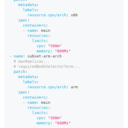
metadata
:
labels
:
resource.cpu/arch
:
 x86
spec
:
containers
:
-
name
:
 main
resources
:
limits
:
cpu
:
"500m"
memory
:
"800Mi"
-
name
:
 subset
-
arm
-
arch
# maxReplicas...
# requiredNodeSelectorTerm...
patch
:
metadata
:
labels
:
resource.cpu/arch
:
 arm
spec
:
containers
:
-
name
:
 main
resources
:
limits
:
cpu
:
"300m"
memory
:
"600Mi"