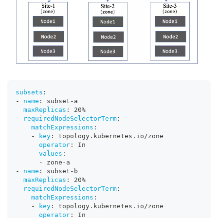
subsets
:
-
name
:
 subset
-
a
maxReplicas
:
 20%
requiredNodeSelectorTerm
:
matchExpressions
:
-
key
:
 topology.kubernetes.io/zone
operator
:
 In
values
:
-
 zone
-
a
-
name
:
 subset
-
b
maxReplicas
:
 20%
requiredNodeSelectorTerm
:
matchExpressions
:
-
key
:
 topology.kubernetes.io/zone
operator
:
 In