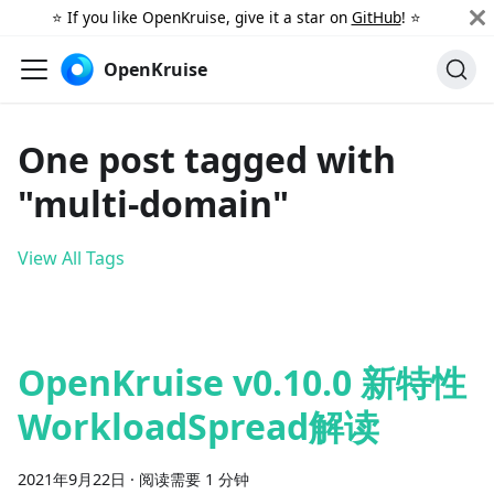
⭐️ If you like OpenKruise, give it a star on
GitHub
! ⭐️
OpenKruise
One post tagged with
"multi-domain"
View All Tags
OpenKruise v0.10.0 新特性
WorkloadSpread解读
2021年9月22日
·
阅读需要 1 分钟