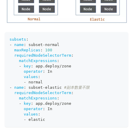
subsets
:
-
name
:
 subset
-
normal
maxReplicas
:
100
requiredNodeSelectorTerm
:
matchExpressions
:
-
key
:
 app.deploy/zone
operator
:
 In
values
:
-
 normal
-
name
:
 subset
-
elastic 
#副本数量不限
requiredNodeSelectorTerm
:
matchExpressions
:
-
key
:
 app.deploy/zone
operator
:
 In
values
:
-
 elastic