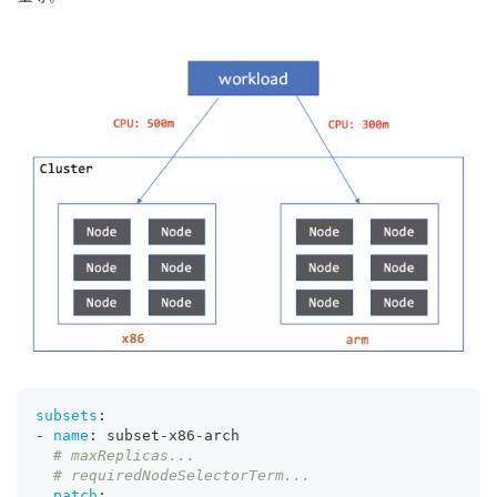
subsets
:
-
name
:
 subset
-
x86
-
arch
# maxReplicas...
# requiredNodeSelectorTerm...
patch
: