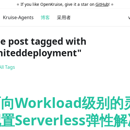
⭐️ If you like OpenKruise, give it a star on
GitHub
! ⭐️
Kruise-Agents
博客
采用者
e post tagged with
niteddeployment"
ll Tags
向Workload级别
置Serverless弹性