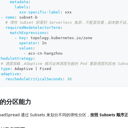
metadata
:
labels
:
xxx-specific-label
:
 xxx
-
name
:
 subset
-
b
# 弹性 Subset 部署到 Serverless 集群，不配置容量，副本数不设
requiredNodeSelectorTerm
:
matchExpressions
:
-
key
:
 topology.kubernetes.io/zone
operator
:
 In
values
:
-
 acs
-
cn
-
hangzhou
cheduleStrategy
:
# 调度策略，Adaptive 模式会将调度失败的 Pod 重新调度到其他 Subs
type
:
 Adaptive 
|
 Fixed
adaptive
:
rescheduleCriticalSeconds
:
30
的分区能力
loadSpread 通过 Subsets 来划分不同的弹性分区，
按照 Subsets 