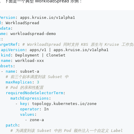
 下面是一个典型 WorkloadSpread 示例：
Version
:
 apps.kruise.io/v1alpha1
d
:
 WorkloadSpread
adata
:
ame
:
 workloadspread
-
demo
c
:
argetRef
:
# WorkloadSpread 同时支持 K8S 原生与 Kruise 工作
apiVersion
:
 apps/v1 
|
 apps.kruise.io/v1alpha1
kind
:
 Deployment 
|
 CloneSet
name
:
 workload
-
xxx
ubsets
:
-
name
:
 subset
-
a
# 前三个副本调度到该 Subset 中
maxReplicas
:
3
# Pod 的亲和性配置
requiredNodeSelectorTerm
:
matchExpressions
:
-
key
:
 topology.kubernetes.io/zone
operator
:
 In
values
:
-
 zone
-
a
patch
:
# 为调度到该 Subset 中的 Pod 额外注入一个自定义 Label