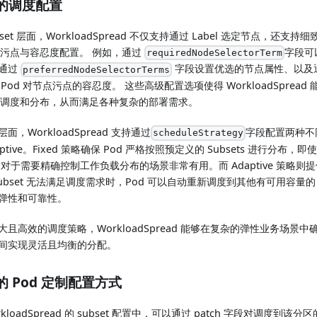
的调度配置
bset 层面，WorkloadSpread 不仅支持通过 Label 选定节点，还支持细致
 的污点与容忍度配置。 例如，通过
字段可
requiredNodeSelectorTerm
通过
字段设置优选的节点属性、以及
preferredNodeSelectorTerms
 Pod 对节点污点的容忍度。 这些高级配置选项使得 WorkloadSprea
 的调度和分布，从而满足各种复杂的部署需求。
面，WorkloadSpread 支持通过
字段配置两种不同
scheduleStrategy
aptive。Fixed 策略确保 Pod 严格按照预定义的 Subsets 进行分
这对于需要精确控制工作负载分布的场景非常有用。而 Adaptive 策略
Subset 无法满足调度需求时，Pod 可以自动重新调度到其他有可用容量的 S
弹性和可靠性。
大且高效的调度策略，WorkloadSpread 能够在复杂的弹性业务场景中确
间实现灵活且均衡的分配。
的 Pod 定制配置方式
rkloadSpread 的 subset 配置中，可以通过 patch 字段对调度到该分