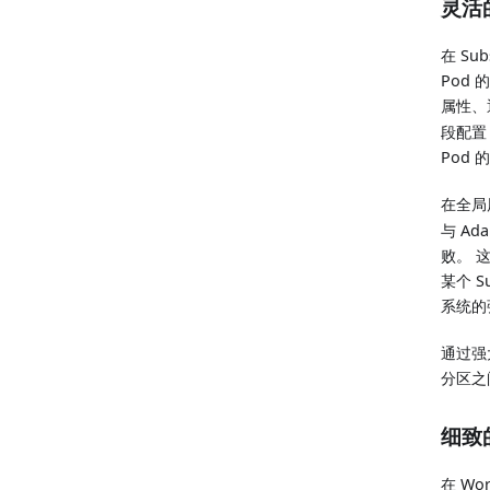
灵活
在 Su
Pod
属性、
段配置
Pod
在全局层
与 Ad
败。 
某个 
系统的
通过强
分区之
细致
在 Wo