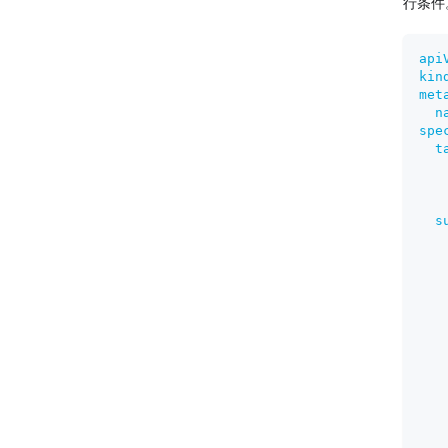
行条件。
api
kin
met
n
spe
t
s