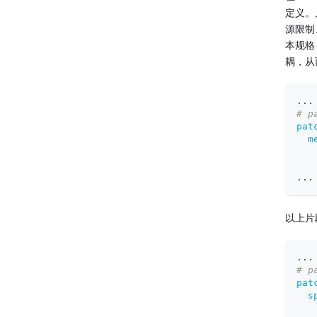
定义。
源限制
本规格
耦，从
...
# p
pat
m
...
以上片段
...
# p
pat
s