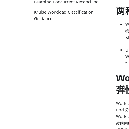
Learning Concurrent Reconciling
两
Kruise Workload Classification
Guidance
W
M
U
W
Wo
弹
Work
Pod
Wor
改的同