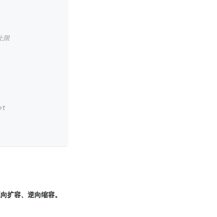
上限
et
顺序正向扩容、逆向缩容。