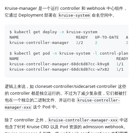
Kruise-manager 是一个运行 controller 和 webhook 中心组件，
它通过 Deployment 部署在
命名空间中。
kruise-system
$ kubectl get deploy 
-n
 kruise-system
NAME                        READY   UP-TO-DATE   AVA
kruise-controller-manager   
2
/2     
2
2
  
$ kubectl get pod 
-n
 kruise-system 
-l
 control-plane
=
NAME                                         READY  
kruise-controller-manager-68dc6d87cc-k9vg8   
1
/1    
kruise-controller-manager-68dc6d87cc-w7x82   
1
/1    
逻辑上来说，如 cloneset-controller/sidecarset-controller 这些
的 controller 都是独立运行的。不过为了减少复杂度，它们都被打
包在一个独立的二进制文件、并运行在
kruise-controller-
这个 Pod 中。
manager-xxx
除了 controller 之外，
中还
kruise-controller-manager-xxx
包含了针对 Kruise CRD 以及 Pod 资源的 admission webhook。