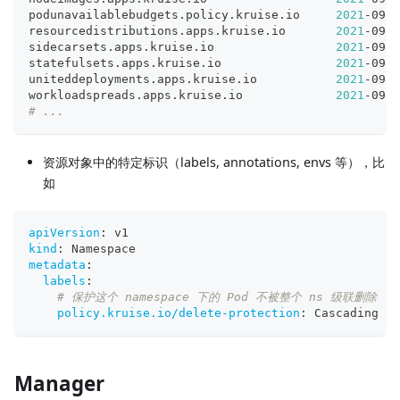
podunavailablebudgets.policy.kruise.io     
2021
-09-1
resourcedistributions.apps.kruise.io       
2021
-09-1
sidecarsets.apps.kruise.io                 
2021
-09-1
statefulsets.apps.kruise.io                
2021
-09-1
uniteddeployments.apps.kruise.io           
2021
-09-1
workloadspreads.apps.kruise.io             
2021
-09-1
# ...
资源对象中的特定标识（labels, annotations, envs 等），比
如
apiVersion
:
 v1
kind
:
 Namespace
metadata
:
labels
:
# 保护这个 namespace 下的 Pod 不被整个 ns 级联删除
policy.kruise.io/delete-protection
:
 Cascading
Manager