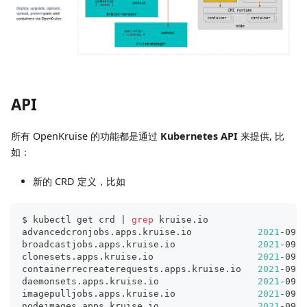
API
所有 OpenKruise 的功能都是通过
Kubernetes API
来提供, 比
如：
新的 CRD 定义，比如
$ kubectl get crd 
|
grep
 kruise.io
advancedcronjobs.apps.kruise.io            
2021
-09-1
broadcastjobs.apps.kruise.io               
2021
-09-1
clonesets.apps.kruise.io                   
2021
-09-1
containerrecreaterequests.apps.kruise.io   
2021
-09-1
daemonsets.apps.kruise.io                  
2021
-09-1
imagepulljobs.apps.kruise.io               
2021
-09-1
nodeimages.apps.kruise.io                  
2021
-09-1