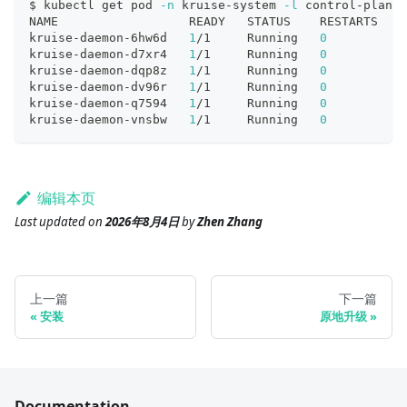
$ kubectl get pod 
-n
 kruise-system 
-l
 control-plane
=
NAME                  READY   STATUS    RESTARTS   A
kruise-daemon-6hw6d   
1
/1     Running   
0
          4
kruise-daemon-d7xr4   
1
/1     Running   
0
          4
kruise-daemon-dqp8z   
1
/1     Running   
0
          4
kruise-daemon-dv96r   
1
/1     Running   
0
          4
kruise-daemon-q7594   
1
/1     Running   
0
          4
kruise-daemon-vnsbw   
1
/1     Running   
0
          4
编辑本页
Last updated
on
2026年8月4日
by
Zhen Zhang
上一篇
下一篇
安装
原地升级
Documentation