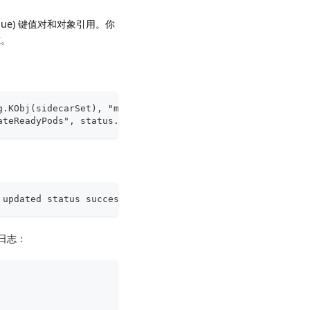
 value) 键值对和对象引用。你
志。
g.KObj(sidecarSet), "matchedPods", status.MatchedPods,
ateReadyPods", status.UpdatedReadyPods)
 updated status success" sidecarSet="test-sidecarset" ma
格式日志：