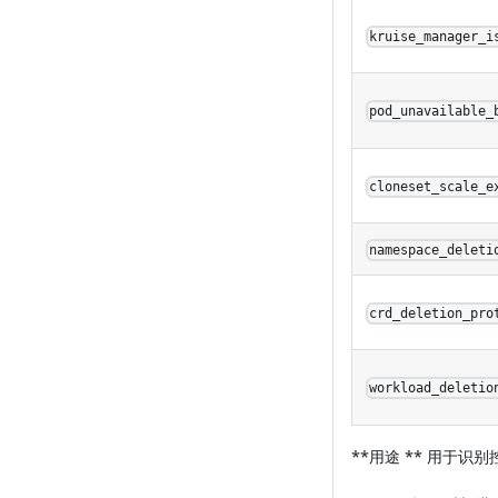
kruise_manager_i
pod_unavailable_
cloneset_scale_e
namespace_deleti
crd_deletion_pro
workload_deletio
**用途 ** 用于