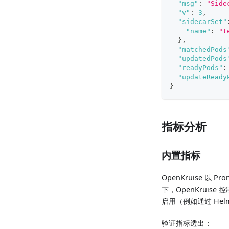
"msg"
:
"Side
"v"
:
3
,
"sidecarSet"
"name"
:
"t
}
,
"matchedPods
"updatedPods
"readyPods"
:
"updateReady
}
指标分析
内置指标
OpenKruise 
下，OpenKruise 
启用（例如通过 Hel
验证指标透出：