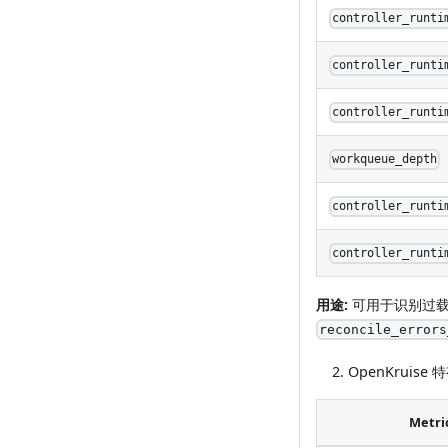
controller_runti
controller_runti
controller_runti
workqueue_depth
controller_runti
controller_runti
用途:
可用于识别过
reconcile_errors
OpenKruise
Metri