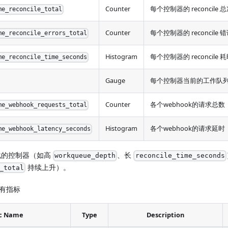
Counter
每个控制器的 reconcile 
me_reconcile_total
Counter
每个控制器的 reconcile 
me_reconcile_errors_total
Histogram
每个控制器的 reconcile 
me_reconcile_time_seconds
Gauge
每个控制器当前的工作队
Counter
各个webhook的请求总数
me_webhook_requests_total
Histogram
各个webhook的请求延时
me_webhook_latency_seconds
载的控制器（如高
、长
workqueue_depth
reconcile_time_seconds
持续上升）。
_total
 特有指标
c Name
Type
Description