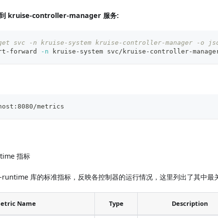
uise-controller-manager 服务:
get svc -n kruise-system kruise-controller-manager -o js
rt-forward 
-n
 kruise-system svc/kruise-controller-manage
host:8080/metrics
untime 指标
oller-runtime 库的标准指标，反映各控制器的运行情况，这里列出了其中
etric Name
Type
Description