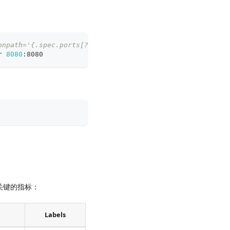
onpath='{.spec.ports[?(@.name=="metrics")].port}' # to f
r 
8080
:8080
最关键的指标：
Labels