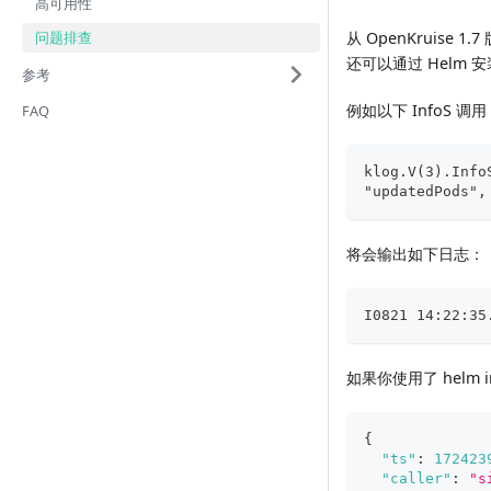
高可用性
问题排查
从 OpenKruise 
还可以通过 Helm 安装时
参考
例如以下 InfoS 调用
FAQ
klog.V(3).Info
"updatedPods",
将会输出如下日志：
I0821 14:22:35
如果你使用了 helm ins
{
"ts"
:
172423
"caller"
:
"s