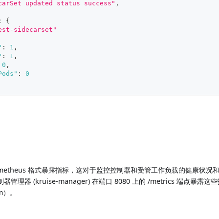
carSet updated status success"
,
:
{
est-sidecarset"
"
:
1
,
"
:
1
,
0
,
Pods"
:
0
以 Prometheus 格式暴露指标，这对于监控控制器和受管工作负载的健康
控制器管理器 (kruise-manager) 在端口 8080 上的 /metrics 端
m）。