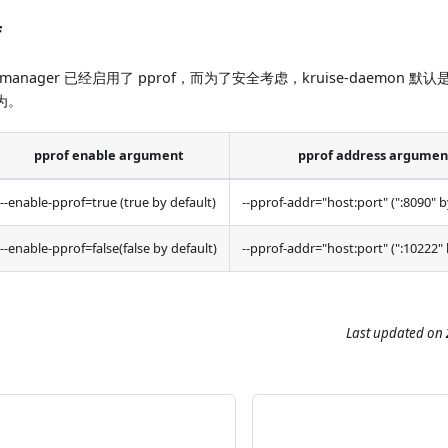
f
-manager 已经启用了 pprof，而为了安全考虑，kruise-daemon
为。
pprof enable argument
pprof address argumen
--enable-pprof=true (true by default)
--pprof-addr="host
:port
" (":8090" 
--enable-pprof=false(false by default)
--pprof-addr="host
:port
" (":10222"
Last updated
on