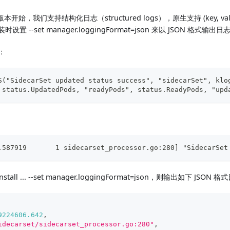
1.7 版本开始，我们支持结构化日志（structured logs），原生支持 (key,
设置 --set manager.loggingFormat=json 来以 JSON 格式输出日
：
S("SidecarSet updated status success", "sidecarSet", klo
 status.UpdatedPods, "readyPods", status.ReadyPods, "upd
.587919       1 sidecarset_processor.go:280] "SidecarSet
tall ... --set manager.loggingFormat=json，则输出如下 JSON 
9224606.642
,
idecarset/sidecarset_processor.go:280"
,