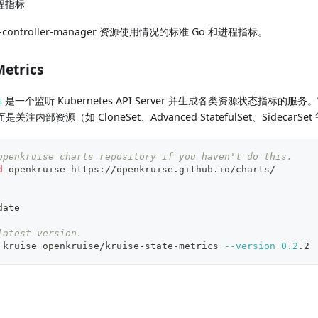
程指标
-controller-manager 资源使用情况的标准 Go 和进程指标。
Metrics
s
是一个监听 Kubernetes API Server 并生成各类资源状态指标的服务。它
内部资源（如 CloneSet、Advanced StatefulSet、SidecarS
openkruise charts repository if you haven't do this.
d
 openkruise https://openkruise.github.io/charts/
date
latest version.
 kruise openkruise/kruise-state-metrics 
--version
0.2
.2