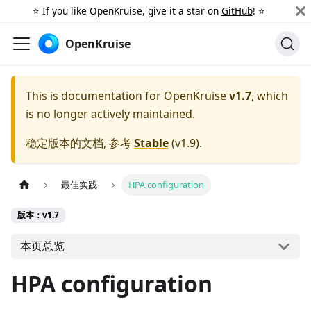
⭐️ If you like OpenKruise, give it a star on
GitHub
! ⭐️
OpenKruise
This is documentation for
OpenKruise
v1.7
, which
is no longer actively maintained.
稳定版本的文档, 参考
Stable
(
v1.9
).
最佳实践
HPA configuration
版本：v1.7
本页总览
HPA configuration