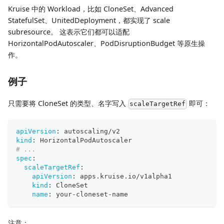
Kruise 中的 Workload，比如 CloneSet、Advanced
StatefulSet、UnitedDeployment，都实现了 scale
subresource。 这表示它们都可以适配
HorizontalPodAutoscaler、PodDisruptionBudget 等原生操
作。
例子
只需要将 CloneSet 的类型、名字写入
即可：
scaleTargetRef
apiVersion
:
 autoscaling/v2
kind
:
 HorizontalPodAutoscaler
# ...
spec
:
scaleTargetRef
:
apiVersion
:
 apps.kruise.io/v1alpha1
kind
:
 CloneSet
name
:
 your
-
cloneset
-
name
注意：