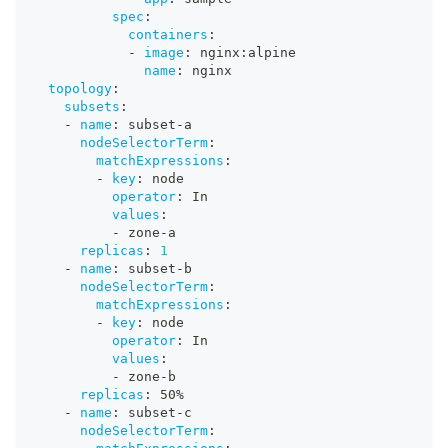
spec
:
containers
:
-
image
:
 nginx
:
alpine
name
:
 nginx
topology
:
subsets
:
-
name
:
 subset
-
a
nodeSelectorTerm
:
matchExpressions
:
-
key
:
 node
operator
:
 In
values
:
-
 zone
-
a
replicas
:
1
-
name
:
 subset
-
b
nodeSelectorTerm
:
matchExpressions
:
-
key
:
 node
operator
:
 In
values
:
-
 zone
-
b
replicas
:
 50%
-
name
:
 subset
-
c
nodeSelectorTerm
: