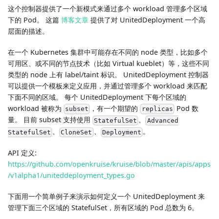
这个控制器提供了一个新模式来通过多个 workload 管理多个区域
下的 Pod。 这篇
博客文章
提供了对 UnitedDeployment 一个高
层面的描述。
在一个 Kubernetes 集群中可能存在不同的 node 类型，比如多个
可用区、或不同的节点技术（比如 Virtual kueblet）等，这些不同
类型的 node 上有 label/taint 标识。 UnitedDeployment 控制器
可以提供一个模板来定义应用，并通过管理多个 workload 来匹配
下面不同的区域。 每个 UnitedDeployment 下每个区域的
workload 被称为
，有一个期望的
Pod 数
subset
replicas
量。 目前 subset 支持使用
、
StatefulSet
Advanced
、
、
。
StatefulSet
CloneSet
Deployment
API 定义:
https://github.com/openkruise/kruise/blob/master/apis/apps
/v1alpha1/uniteddeployment_types.go
下面用一个简单例子来演示如何定义一个 UnitedDeployment 来
管理下面三个区域的 StatefulSet，所有区域的 Pod 总数为 6。