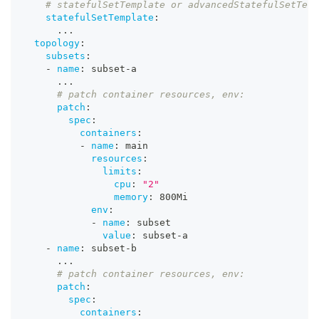
# statefulSetTemplate or advancedStatefulSetTem
statefulSetTemplate
:
...
topology
:
subsets
:
-
name
:
 subset
-
a
...
# patch container resources, env:
patch
:
spec
:
containers
:
-
name
:
 main
resources
:
limits
:
cpu
:
"2"
memory
:
 800Mi
env
:
-
name
:
 subset
value
:
 subset
-
a
-
name
:
 subset
-
b
...
# patch container resources, env:
patch
:
spec
:
containers
: