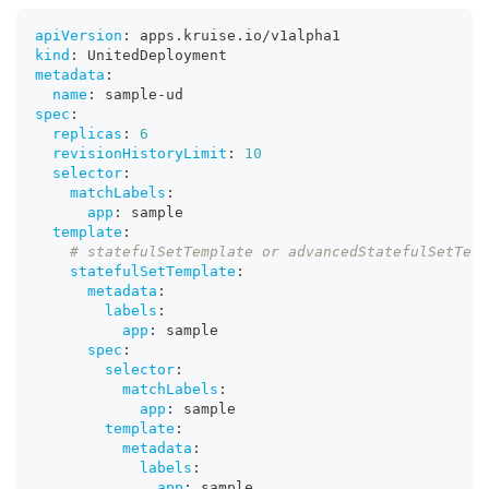
apiVersion
:
 apps.kruise.io/v1alpha1
kind
:
 UnitedDeployment
metadata
:
name
:
 sample
-
ud
spec
:
replicas
:
6
revisionHistoryLimit
:
10
selector
:
matchLabels
:
app
:
 sample
template
:
# statefulSetTemplate or advancedStatefulSetTem
statefulSetTemplate
:
metadata
:
labels
:
app
:
 sample
spec
:
selector
:
matchLabels
:
app
:
 sample
template
:
metadata
:
labels
:
app
:
 sample