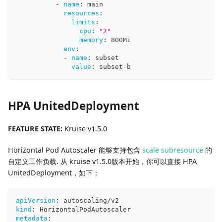
-
name
:
 main
resources
:
limits
:
cpu
:
"2"
memory
:
 800Mi
env
:
-
name
:
 subset
value
:
 subset
-
b
HPA UnitedDeployment
FEATURE STATE:
Kruise v1.5.0
Horizontal Pod Autoscaler 能够支持包含
scale subresource
的
自定义工作负载. 从 kruise v1.5.0版本开始，你可以直接 HPA
UnitedDeployment，如下：
apiVersion
:
 autoscaling/v2
kind
:
 HorizontalPodAutoscaler
metadata
: