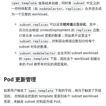
做基础来创建，同时将
中定义的
spec.template
subset
一些特殊配置（如
,
）合并进去成
nodeSelector
replicas
为一个完整的 workload。
可以设置
绝对值
或
百分比
。其中，
subset.replicas
百分比会根据 UnitedDeployment 的
总数
replicas
计算出来 subset 需要的数量；而如果不设置这个
，控制器会根据总数划分给每个
subset.replicas
subset 对应的数量。
会合并到 subset workload
subset.nodeSelector
的
下面，因此这个 workload 创建出
spec.template
来的 Pod 都带有对应的调度规则。
Pod 更新管理
如果用户修改了
下面的字段，相当于触发了升级
spec.template
流程。 控制器会把新的 template 更新到各个 subset workload
里面，来触发 subset 控制器升级 Pod。