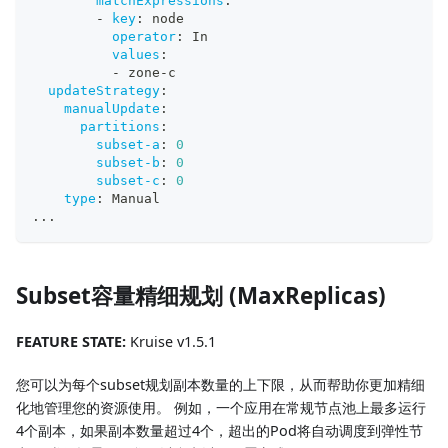
matchExpressions
:
-
key
:
 node
operator
:
 In
values
:
-
 zone
-
c
updateStrategy
:
manualUpdate
:
partitions
:
subset-a
:
0
subset-b
:
0
subset-c
:
0
type
:
 Manual
...
Subset容量精细规划 (MaxReplicas)
FEATURE STATE:
Kruise v1.5.1
您可以为每个subset规划副本数量的上下限，从而帮助你更加精细
化地管理您的资源使用。 例如，一个应用在常规节点池上最多运行
4个副本，如果副本数量超过4个，超出的Pod将自动调度到弹性节