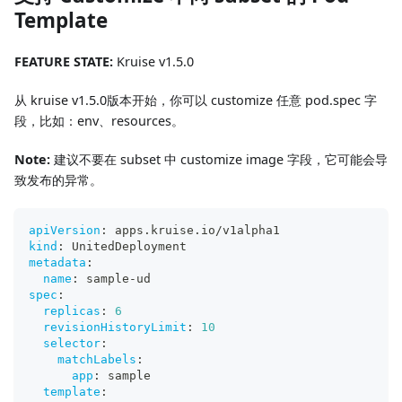
Template
FEATURE STATE:
Kruise v1.5.0
从 kruise v1.5.0版本开始，你可以 customize 任意 pod.spec 字
段，比如：env、resources。
Note:
建议不要在 subset 中 customize image 字段，它可能会导
致发布的异常。
apiVersion
:
 apps.kruise.io/v1alpha1
kind
:
 UnitedDeployment
metadata
:
name
:
 sample
-
ud
spec
:
replicas
:
6
revisionHistoryLimit
:
10
selector
:
matchLabels
:
app
:
 sample
template
: