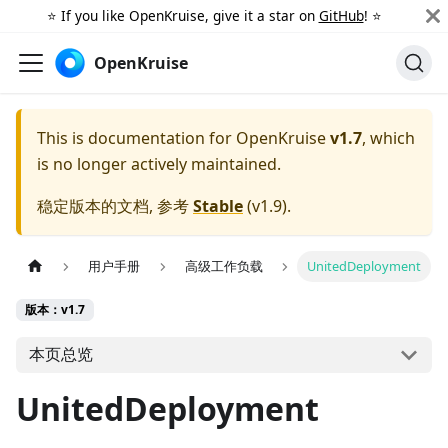
⭐️ If you like OpenKruise, give it a star on
GitHub
! ⭐️
OpenKruise
This is documentation for
OpenKruise
v1.7
, which
is no longer actively maintained.
稳定版本的文档, 参考
Stable
(
v1.9
).
用户手册
高级工作负载
UnitedDeployment
版本：v1.7
本页总览
UnitedDeployment