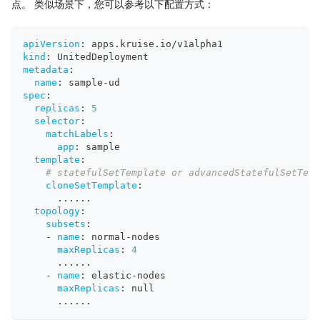
点。 类似场景下，您可以参考以下配置方式：
apiVersion
:
 apps.kruise.io/v1alpha1
kind
:
 UnitedDeployment
metadata
:
name
:
 sample
-
ud
spec
:
replicas
:
5
selector
:
matchLabels
:
app
:
 sample
template
:
# statefulSetTemplate or advancedStatefulSetTem
cloneSetTemplate
:
...
...
topology
:
subsets
:
-
name
:
 normal
-
nodes
maxReplicas
:
4
...
...
-
name
:
 elastic
-
nodes
maxReplicas
:
null
...
...