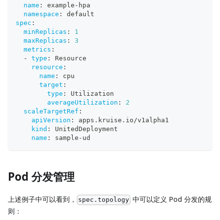
name
:
 example
-
hpa
namespace
:
 default
spec
:
minReplicas
:
1
maxReplicas
:
3
metrics
:
-
type
:
 Resource
resource
:
name
:
 cpu
target
:
type
:
 Utilization
averageUtilization
:
2
scaleTargetRef
:
apiVersion
:
 apps.kruise.io/v1alpha1
kind
:
 UnitedDeployment
name
:
 sample
-
ud
Pod 分发管理
上述例子中可以看到，
中可以定义 Pod 分发的规
spec.topology
则：