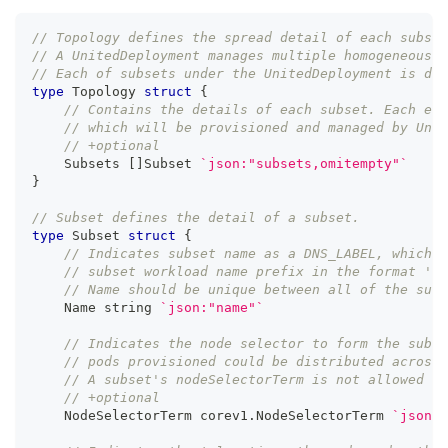
// Topology defines the spread detail of each subset
// A UnitedDeployment manages multiple homogeneous w
// Each of subsets under the UnitedDeployment is des
type
 Topology 
struct
{
// Contains the details of each subset. Each ele
// which will be provisioned and managed by Unit
// +optional
    Subsets 
[
]
Subset 
`json:"subsets,omitempty"`
}
// Subset defines the detail of a subset.
type
 Subset 
struct
{
// Indicates subset name as a DNS_LABEL, which w
// subset workload name prefix in the format '<d
// Name should be unique between all of the subs
    Name 
string
`json:"name"`
// Indicates the node selector to form the subse
// pods provisioned could be distributed across 
// A subset's nodeSelectorTerm is not allowed to
// +optional
    NodeSelectorTerm corev1
.
NodeSelectorTerm 
`json:"