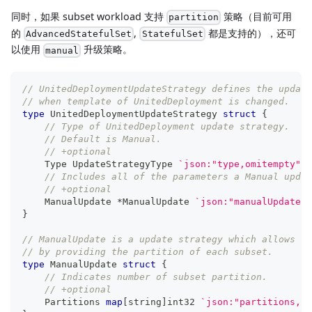
同时，如果 subset workload 支持
策略（目前可用
partition
的
,
都是支持的），还可
AdvancedStatefulSet
StatefulSet
以使用
升级策略。
manual
// UnitedDeploymentUpdateStrategy defines the update
// when template of UnitedDeployment is changed.
type
 UnitedDeploymentUpdateStrategy 
struct
{
// Type of UnitedDeployment update strategy.
// Default is Manual.
// +optional
    Type UpdateStrategyType 
`json:"type,omitempty"`
// Includes all of the parameters a Manual updat
// +optional
    ManualUpdate 
*
ManualUpdate 
`json:"manualUpdate,o
}
// ManualUpdate is a update strategy which allows us
// by providing the partition of each subset.
type
 ManualUpdate 
struct
{
// Indicates number of subset partition.
// +optional
    Partitions 
map
[
string
]
int32
`json:"partitions,om