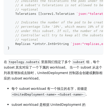
// Indicates the tolerations the pods under this
// A subset's tolerations is not allowed to be u
// +optional
    Tolerations 
[
]
corev1
.
Toleration 
`json:"toleratio
// Indicates the number of the pod to be created
// percentage like '10%', which means 10% of Uni
// under this subset. If nil, the number of repl
// Controller will try to keep all the subsets w
// +optional
    Replicas 
*
intstr
.
IntOrString 
`json:"replicas,omi
}
在
里面我们指定了多个
组，每个
topology.subsets
subset
subset 其实对应了一个下属的 workload。 当一个 subset 从这个
列表里增加或去除时，UnitedDeployment 控制器会创建或删除相
应的 subset workload。
每个 subset workload 有一个独立的名字，前缀是
。
<UnitedDeployment-name>-<Subset-name>-
subset workload 是根据 UnitedDeployment 的