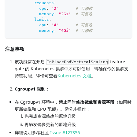
requests
:
cpu
:
"2"
# 可修改
memory
:
"2Gi"
# 可修改
limits
:
cpu
:
"4"
# 可修改
memory
:
"4Gi"
# 可修改
注意事项
该功能需在开启
feature-
InPlacePodVerticalScaling
gate 的 Kubernetes 集群中才可以使用，请确保你的集群支
持该功能。详情可查看
Kubernetes 文档
。
Cgroupv1 限制
：
在 Cgroupv1 环境中，
禁止同时修改镜像和资源字段
（如同时
更新镜像和 CPU 配额）。需分步操作：
先完成资源修改的原地升级
再触发镜像更新的原地升级
详细说明参考社区
Issue #127356