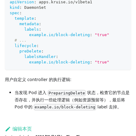
apiVersion
:
 apps.kruise.io/v1beta1
kind
:
 DaemonSet
spec
:
template
:
metadata
:
labels
:
example.io/block-deleting
:
"true"
# ...
lifecycle
:
preDelete
:
labelsHandler
:
example.io/block-deleting
:
"true"
用户自定义 controller 的执行逻辑:
当发现 Pod 进入
状态，检查它的节点是
PreparingDelete
否存在，并执行一些处理逻辑（例如资源预留等），最后将
Pod 中的
label 去掉。
example.io/block-deleting
编辑本页