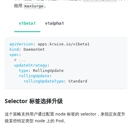
能用
。
maxSurge
v1beta1
v1alpha1
apiVersion
:
 apps.kruise.io/v1beta1
kind
:
 DaemonSet
spec
:
# ...
updateStrategy
:
type
:
 RollingUpdate
rollingUpdate
:
rollingUpdateType
:
 Standard
Selector 标签选择升级
这个策略支持用户通过配置 node 标签的 selector，来指定灰度升
级某些特定类型 node 上的 Pod。