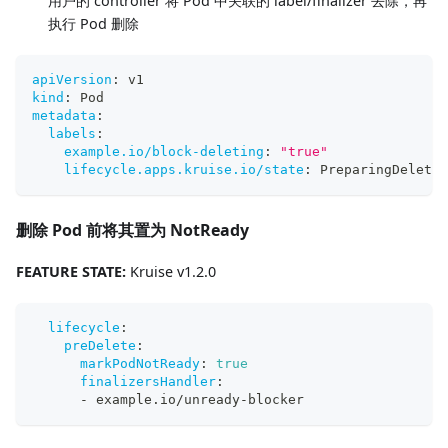
用户的 controller 将 Pod 中关联的 label/finalizer 去除，再
执行 Pod 删除
apiVersion
:
 v1
kind
:
 Pod
metadata
:
labels
:
example.io/block-deleting
:
"true"
lifecycle.apps.kruise.io/state
:
 PreparingDelete 
删除 Pod 前将其置为 NotReady
FEATURE STATE:
Kruise v1.2.0
lifecycle
:
preDelete
:
markPodNotReady
:
true
finalizersHandler
:
-
 example.io/unready
-
blocker