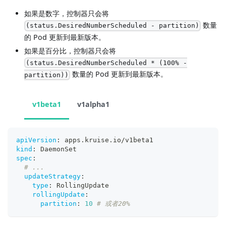
如果是数字，控制器只会将
数量
(status.DesiredNumberScheduled - partition)
的 Pod 更新到最新版本。
如果是百分比，控制器只会将
(status.DesiredNumberScheduled * (100% -
数量的 Pod 更新到最新版本。
partition))
v1beta1
v1alpha1
apiVersion
:
 apps.kruise.io/v1beta1
kind
:
 DaemonSet
spec
:
# ...
updateStrategy
:
type
:
 RollingUpdate
rollingUpdate
:
partition
:
10
# 或者20%