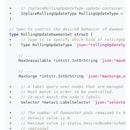
+
// InplaceRollingUpdateType update container im
+
    InplaceRollingUpdateType RollingUpdateType 
=
"I
)
// Spec to control the desired behavior of daemon se
type
 RollingUpdateDaemonSet 
struct
{
+
// Type is to specify which kind of rollingUpda
+
    Type RollingUpdateType 
`json:"rollingUpdateType
// ...
    MaxUnavailable 
*
intstr
.
IntOrString 
`json:"maxUna
// ...
    MaxSurge 
*
intstr
.
IntOrString 
`json:"maxSurge,omi
+
// A label query over nodes that are managed by
+
// Must match in order to be controlled.
+
// It must match the node's labels.
+
    Selector 
*
metav1
.
LabelSelector 
`json:"selector,
+
// The number of DaemonSet pods remained to be 
+
// Default value is 0.
+
// Maximum value is status.DesiredNumberSchedul
+
// +optional