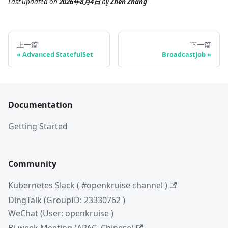
Last updated
on
2026年8月4日
by
Zhen Zhang
上一篇
下一篇
Advanced StatefulSet
BroadcastJob
Documentation
Getting Started
Community
Kubernetes Slack ( #openkruise channel )
DingTalk (GroupID: 23330762 )
WeChat (User: openkruise )