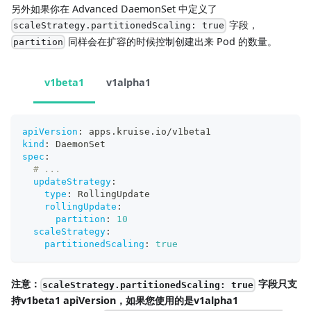
另外如果你在 Advanced DaemonSet 中定义了
字段，
scaleStrategy.partitionedScaling: true
同样会在扩容的时候控制创建出来 Pod 的数量。
partition
v1beta1
v1alpha1
apiVersion
:
 apps.kruise.io/v1beta1
kind
:
 DaemonSet
spec
:
# ...
updateStrategy
:
type
:
 RollingUpdate
rollingUpdate
:
partition
:
10
scaleStrategy
:
partitionedScaling
:
true
注意：
字段只支
scaleStrategy.partitionedScaling: true
持v1beta1 apiVersion，如果您使用的是v1alpha1