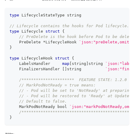
type
 LifecycleStateType 
string
// Lifecycle contains the hooks for Pod lifecycle.
type
 Lifecycle 
struct
{
// PreDelete is the hook before Pod to be delete
    PreDelete 
*
LifecycleHook 
`json:"preDelete,omitem
}
type
 LifecycleHook 
struct
{
    LabelsHandler     
map
[
string
]
string
`json:"label
    FinalizersHandler 
[
]
string
`json:"final
/**********************  FEATURE STATE: 1.2.0 **
// MarkPodNotReady = true means:
// - Pod will be set to 'NotReady' at preparingD
// - Pod will be restored to 'Ready' at Updated 
// Default to false.
    MarkPodNotReady 
bool
`json:"markPodNotReady,omit
/***********************************************
}