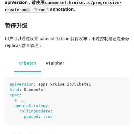
apiVersion，请使用
daemonset.kruise.io/progressive-
annotation。
create-pod: "true"
暂停升级
用户可以通过设置 paused 为 true 暂停发布，不过控制器还是会做
replicas 数量管理：
v1beta1
v1alpha1
apiVersion
:
 apps.kruise.io/v1beta1
kind
:
 DaemonSet
spec
:
# ...
updateStrategy
:
rollingUpdate
:
paused
:
true