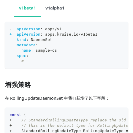
v1beta1
v1alpha1
-
apiVersion
:
 apps/v1
+  apiVersion
:
 apps.kruise.io/v1beta1
kind
:
 DaemonSet
metadata
:
name
:
 sample
-
ds
spec
:
#...
增强策略
在 RollingUpdateDaemonSet 中我们新增了以下字段：
const
(
+
// StandardRollingUpdateType replace the old da
+
// this is the default type for RollingUpdate.
+
    StandardRollingUpdateType RollingUpdateType 
=
"