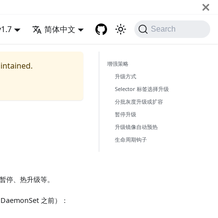
v1.7
简体中文
Search
增强策略
aintained.
升级方式
Selector 标签选择升级
分批灰度升级或扩容
暂停升级
升级镜像自动预热
生命周期钩子
择、暂停、热升级等。
aemonSet 之前）：