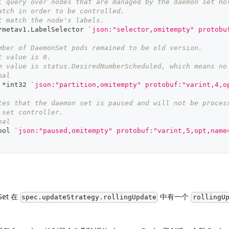
l query over nodes that are managed by the daemon set Ro
atch in order to be controlled.
t match the node's labels.
*
metav1
.
LabelSelector 
`json:"selector,omitempty" protobu
mber of DaemonSet pods remained to be old version.
t value is 0.
m value is status.DesiredNumberScheduled, which means no
nal
 
*
int32
`json:"partition,omitempty" protobuf:"varint,4,o
tes that the daemon set is paused and will not be proces
 set controller.
nal
ool
`json:"paused,omitempty" protobuf:"varint,5,opt,name
Set 在
中有一个
spec.updateStrategy.rollingUpdate
rollingU