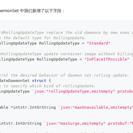
teDaemonSet 中我们新增了以下字段：
rdRollingUpdateType replace the old daemons by new ones 
s the default type for RollingUpdate.
ollingUpdateType RollingUpdateType 
=
"Standard"
eRollingUpdateType update container image without killin
llingUpdateType RollingUpdateType 
=
"InPlaceIfPossible"
trol the desired behavior of daemon set rolling update.
dateDaemonSet 
struct
{
s to specify which kind of rollingUpdate.
ingUpdateType 
`json:"rollingUpdateType,omitempty" protob
able 
*
intstr
.
IntOrString 
`json:"maxUnavailable,omitempty
intstr
.
IntOrString 
`json:"maxSurge,omitempty" protobuf:"