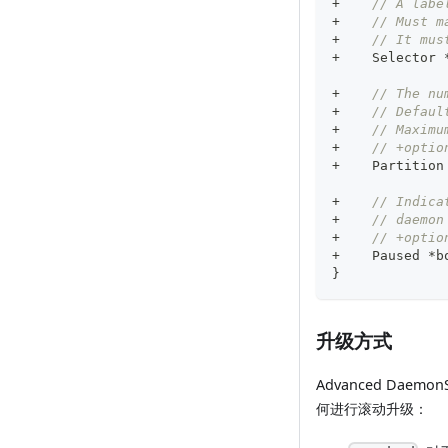
+
// A labe
+
// Must m
+
// It mus
+
    Selector 
+
// The nu
+
// Defaul
+
// Maximu
+
// +optio
+
    Partition
+
// Indica
+
// daemon
+
// +optio
+
    Paused 
*
b
}
升级方式
Advanced Daemon
何进行滚动升级：