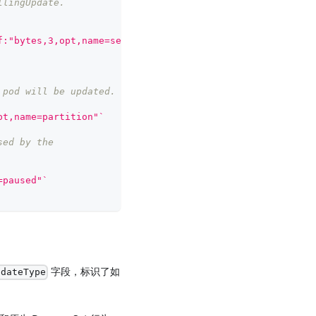
llingUpdate.
f:"bytes,3,opt,name=selector"`
 pod will be updated.
pt,name=partition"`
sed by the
=paused"`
字段，标识了如
pdateType