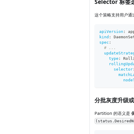
Selector 标
这个策略支持用户通过配置
apiVersion
:
 ap
kind
:
 DaemonSe
spec
:
# ...
updateStrate
type
:
 Roll
rollingUpd
selector
matchL
node
分批灰度升级
Partition 的语义是
(status.DesiredN