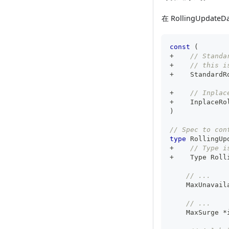
在 RollingUpda
const
(
+
// Standa
+
// this i
+
    StandardR
+
// Inplac
+
    InplaceRo
)
// Spec to con
type
 RollingUp
+
// Type i
+
    Type Roll
// ...
    MaxUnavail
// ...
    MaxSurge 
*