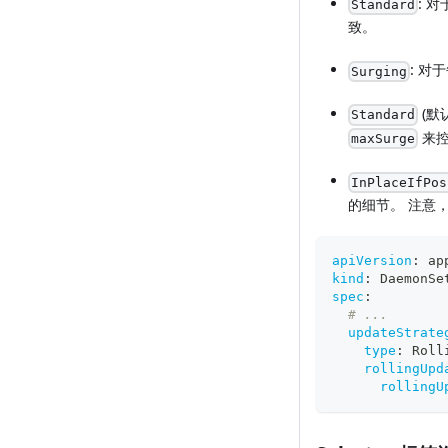
: 
Standard
致。
: 对
Surging
(默
Standard
来控
maxSurge
InPlaceIfPos
的细节。 注意
apiVersion
:
 ap
kind
:
 DaemonSe
spec
:
# ...
updateStrate
type
:
 Roll
rollingUpd
rollingU