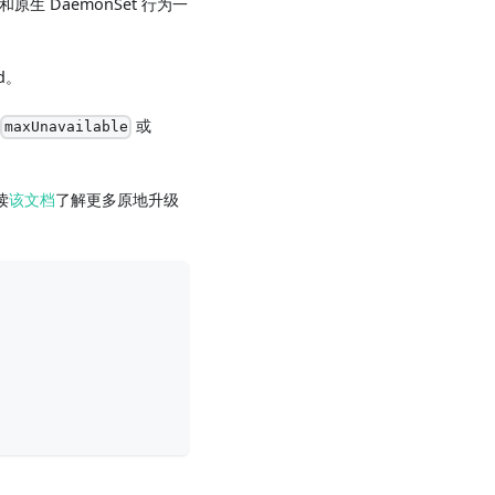
和原生 DaemonSet 行为一
d。
过
或
maxUnavailable
读
该文档
了解更多原地升级