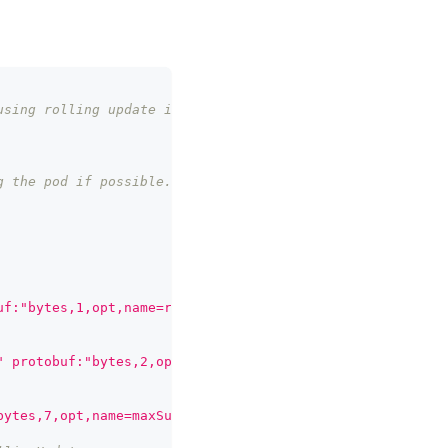
using rolling update i.e replace them on each node one a
g the pod if possible.
uf:"bytes,1,opt,name=rollingUpdateType"`
" protobuf:"bytes,2,opt,name=maxUnavailable"`
bytes,7,opt,name=maxSurge"`