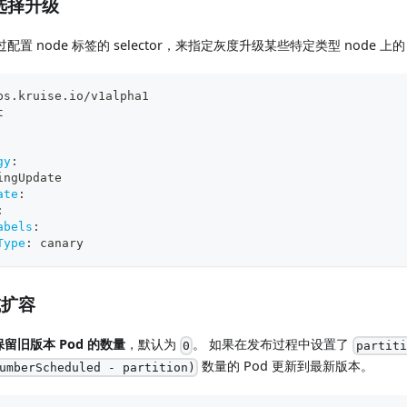
签选择升级
 node 标签的 selector，来指定灰度升级某些特定类型 node 上的 
ps.kruise.io/v1alpha1
t
gy
:
ingUpdate
ate
:
:
abels
:
Type
:
 canary
或扩容
保留旧版本 Pod 的数量
，默认为
。 如果在发布过程中设置了
0
partiti
数量的 Pod 更新到最新版本。
umberScheduled - partition)