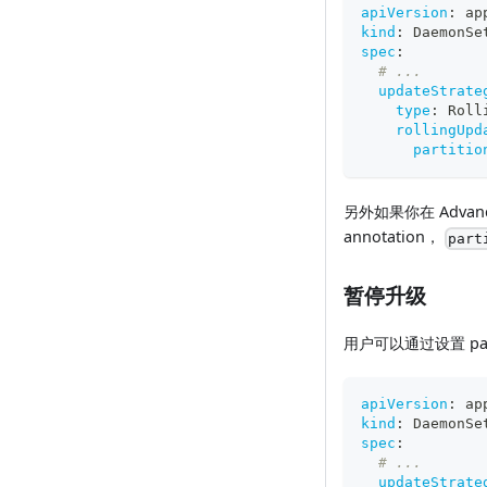
apiVersion
:
 ap
kind
:
 DaemonSe
spec
:
# ...
updateStrate
type
:
 Roll
rollingUpd
partitio
另外如果你在 Advanc
annotation，
part
暂停升级
用户可以通过设置 pau
apiVersion
:
 ap
kind
:
 DaemonSe
spec
:
# ...
updateStrate