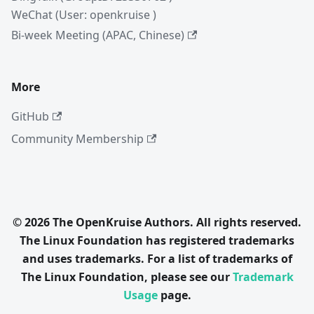
WeChat (User: openkruise )
Bi-week Meeting (APAC, Chinese)
More
GitHub
Community Membership
© 2026 The OpenKruise Authors. All rights reserved.
The Linux Foundation has registered trademarks
and uses trademarks. For a list of trademarks of
The Linux Foundation, please see our
Trademark
Usage
page.