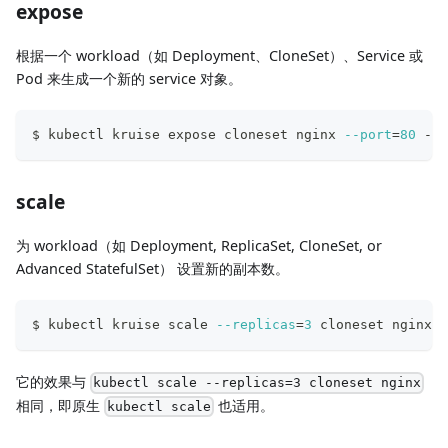
expose
根据一个 workload（如 Deployment、CloneSet）、Service 或
Pod 来生成一个新的 service 对象。
$ kubectl kruise expose cloneset nginx 
--port
=
80
 --t
scale
为 workload（如 Deployment, ReplicaSet, CloneSet, or
Advanced StatefulSet） 设置新的副本数。
$ kubectl kruise scale 
--replicas
=
3
 cloneset nginx
它的效果与
kubectl scale --replicas=3 cloneset nginx
相同，即原生
也适用。
kubectl scale