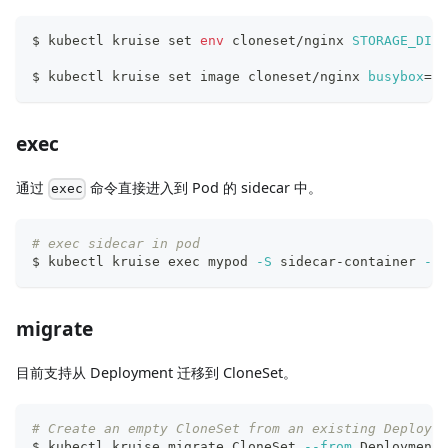
$ kubectl kruise 
set
env
 cloneset/nginx 
STORAGE_DIR
=
$ kubectl kruise 
set
 image cloneset/nginx 
busybox
=
bu
exec
通过
命令直接进入到 Pod 的 sidecar 中。
exec
# exec sidecar in pod
$ kubectl kruise 
exec
 mypod 
-S
 sidecar-container 
-i
migrate
目前支持从 Deployment 迁移到 CloneSet。
# Create an empty CloneSet from an existing Deployme
$ kubectl kruise migrate CloneSet 
--from
 Deployment 