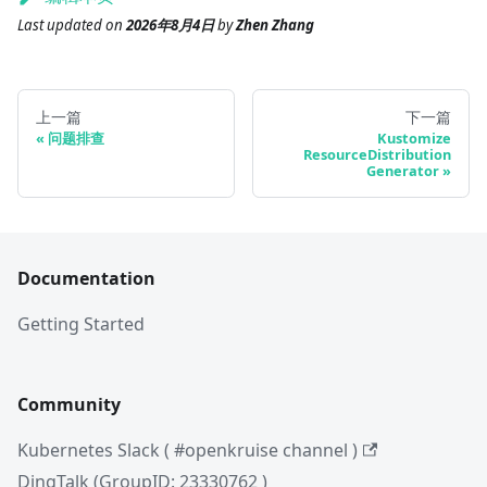
Last updated
on
2026年8月4日
by
Zhen Zhang
上一篇
下一篇
问题排查
Kustomize
ResourceDistribution
Generator
Documentation
Getting Started
Community
Kubernetes Slack ( #openkruise channel )
DingTalk (GroupID: 23330762 )