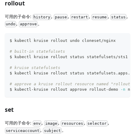
rollout
可用的子命令:
,
,
,
,
,
history
pause
restart
resume
status
,
。
undo
approve
$ kubectl kruise rollout undo cloneset/nginx
# built-in statefulsets
$ kubectl kruise rollout status statefulsets/sts1
# kruise statefulsets
$ kubectl kruise rollout status statefulsets.apps.kr
# approve a kruise rollout resource named "rollout-d
$ kubectl-kruise rollout approve rollout-demo 
-n
 ns-
set
可用的子命令:
,
,
,
,
env
image
resources
selector
,
。
serviceaccount
subject