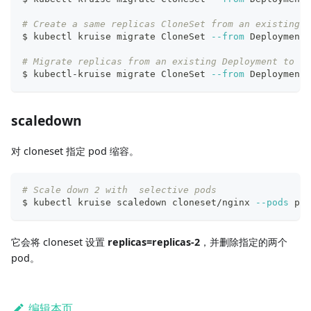
# Create a same replicas CloneSet from an existing D
$ kubectl kruise migrate CloneSet 
--from
 Deployment 
# Migrate replicas from an existing Deployment to an
$ kubectl-kruise migrate CloneSet 
--from
 Deployment 
scaledown
对 cloneset 指定 pod 缩容。
# Scale down 2 with  selective pods
$ kubectl kruise scaledown cloneset/nginx 
--pods
 pod
它会将 cloneset 设置
replicas=replicas-2
，并删除指定的两个
pod。
编辑本页