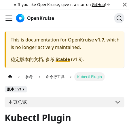
⭐️ If you like OpenKruise, give it a star on
GitHub
! ⭐️
OpenKruise
This is documentation for
OpenKruise
v1.7
, which
is no longer actively maintained.
稳定版本的文档, 参考
Stable
(
v1.9
).
参考
命令行工具
Kubectl Plugin
版本：v1.7
本页总览
Kubectl Plugin