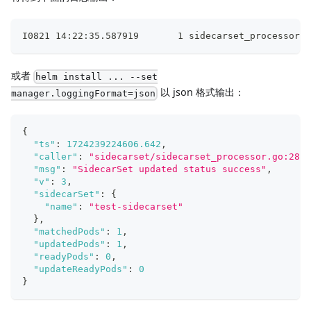
I0821 14:22:35.587919       1 sidecarset_processor.g
或者
helm install ... --set
以 json 格式输出：
manager.loggingFormat=json
{
"ts"
:
1724239224606.642
,
"caller"
:
"sidecarset/sidecarset_processor.go:280"
"msg"
:
"SidecarSet updated status success"
,
"v"
:
3
,
"sidecarSet"
:
{
"name"
:
"test-sidecarset"
}
,
"matchedPods"
:
1
,
"updatedPods"
:
1
,
"readyPods"
:
0
,
"updateReadyPods"
:
0
}