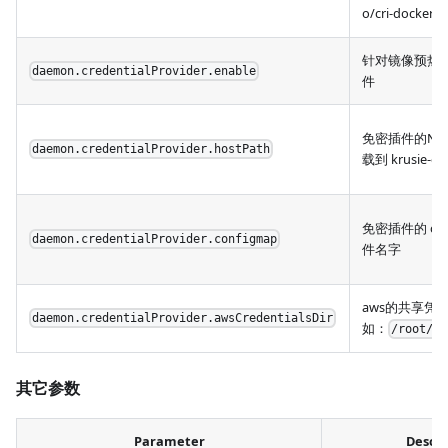
o/cri-docker)
针对镜像预热
daemon.credentialProvider.enable
件
免密插件的No
daemon.credentialProvider.hostPath
载到 krusie-d
免密插件的 con
daemon.credentialProvider.configmap
件名字
aws的共享凭
daemon.credentialProvider.awsCredentialsDir
如：
/root/.a
其它参数
Parameter
Descri