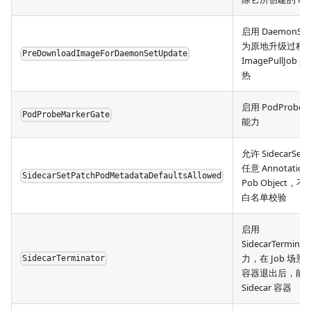
启用 DaemonSe
为原地升级过程
PreDownloadImageForDaemonSetUpdate
ImagePullJob
热
启用 PodProbeM
PodProbeMarkerGate
能力
允许 SidecarSet 
任意 Annotation
SidecarSetPatchPodMetadataDefaultsAllowed
Pob Object，
白名单校验
启用
SidecarTerminat
力，在 Job 场景
SidecarTerminator
容器退出后，能
Sidecar 容器