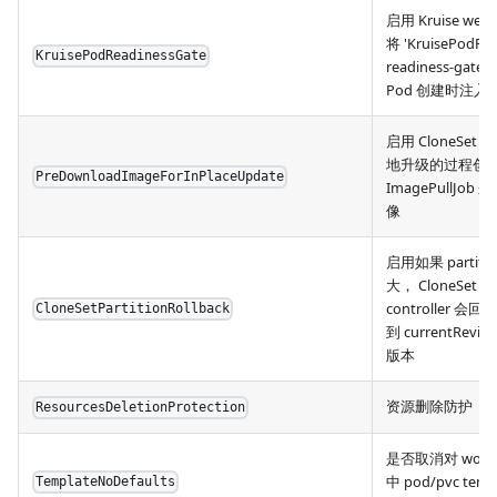
启用 Kruise web
将 'KruisePodRe
KruisePodReadinessGate
readiness-gat
Pod 创建时注入
启用 CloneSet
地升级的过程创
PreDownloadImageForInPlaceUpdate
ImagePullJob
像
启用如果 partiti
大， CloneSet
controller 会回滚
CloneSetPartitionRollback
到 currentRevisi
版本
资源删除防护
ResourcesDeletionProtection
是否取消对 workl
中 pod/pvc temp
TemplateNoDefaults