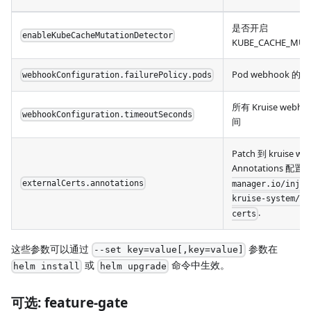
是否开启
enableKubeCacheMutationDetector
KUBE_CACHE_MUT
Pod webhook 
webhookConfiguration.failurePolicy.pods
所有 Kruise web
webhookConfiguration.timeoutSeconds
间
Patch 到 kruise w
Annotations 配
externalCerts.annotations
manager.io/injec
kruise-system/kr
.
certs
这些参数可以通过
参数在
--set key=value[,key=value]
或
命令中生效。
helm install
helm upgrade
可选: feature-gate