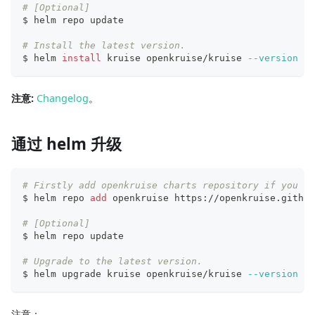
# [Optional]
$ helm repo update
# Install the latest version.
$ helm 
install
 kruise openkruise/kruise 
--version
1.
注意:
Changelog
。
通过 helm 升级
# Firstly add openkruise charts repository if you ha
$ helm repo 
add
 openkruise https://openkruise.github
# [Optional]
$ helm repo update
# Upgrade to the latest version.
$ helm upgrade kruise openkruise/kruise 
--version
1.
注意：