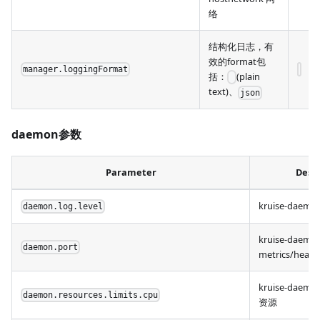
络
结构化日志，有
效的format包
manager.loggingFormat
括：
(plain
text)、
json
daemon参数
Parameter
Descr
kruise-dae
daemon.log.level
kruise-daemo
daemon.port
metrics/he
kruise-daemon
daemon.resources.limits.cpu
资源