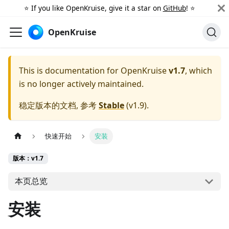
⭐️ If you like OpenKruise, give it a star on
GitHub
! ⭐️
OpenKruise
This is documentation for
OpenKruise
v1.7
, which
is no longer actively maintained.
稳定版本的文档, 参考
Stable
(
v1.9
).
快速开始
安装
版本：v1.7
本页总览
安装