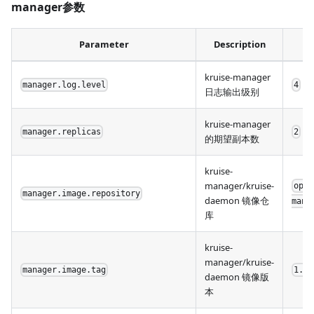
manager参数
Parameter
Description
kruise-manager
manager.log.level
4
日志输出级别
kruise-manager
manager.replicas
2
的期望副本数
kruise-
manager/kruise-
open
manager.image.repository
daemon 镜像仓
mana
库
kruise-
manager/kruise-
manager.image.tag
1.7.
daemon 镜像版
本