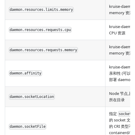
kruise-daemon
daemon.resources.limits.memory
memory 资源
kruise-daemo
daemon.resources.requests.cpu
CPU 资源
kruise-daemo
daemon.resources.requests.memory
memory 资源
kruise-daemo
亲和性 (可以排
daemon.affinity
部署 daemon)
Node 节点上 CR
daemon.socketLocation
所在目录
指定
socketL
的 socket 
的 CRI 类型不
daemon.socketFile
containerd/do