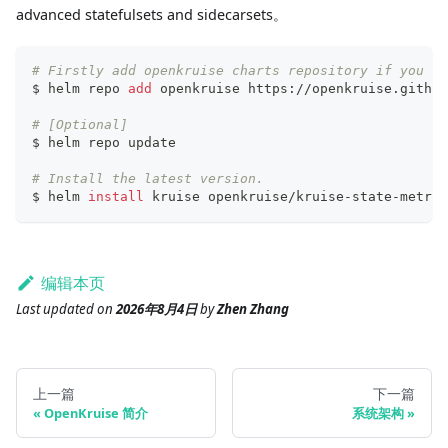
advanced statefulsets and sidecarsets。
# Firstly add openkruise charts repository if you ha
$ helm repo 
add
 openkruise https://openkruise.github
# [Optional]
$ helm repo update
# Install the latest version.
$ helm 
install
 kruise openkruise/kruise-state-metric
编辑本页
Last updated
on
2026年8月4日
by
Zhen Zhang
上一篇
下一篇
OpenKruise 简介
系统架构