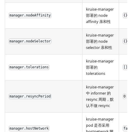
kruise-manager
部署的 node
manager.nodeAffinity
{}
affinity 亲和性
kruise-manager
部署的 node
manager.nodeSelector
{}
selector 亲和性
kruise-manager
部署的
manager.tolerations
[]
tolerations
kruise-manager
中 informer 的
manager.resyncPeriod
0
resync 周期，默
认不做 resync
kruise-manager
pod 是否采用
manager.hostNetwork
fals
hostnetwork 网