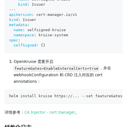
kind
:
 Issuer
---
apiVersion
:
 cert
-
manager.io/v1
kind
:
 Issuer
metadata
:
name
:
 selfsigned
-
kruise
namespace
:
 kruise
-
system
spec
:
selfSigned
:
{
}
OpenKruise 需要开启
，并在
featureGates=EnableExternalCerts=true
webhookConfiguration 和 CRD 注入对应的 cert
annotations：
helm install kruise https://... --set featureGates="
详情参考：
CA Injector - cert manager
。