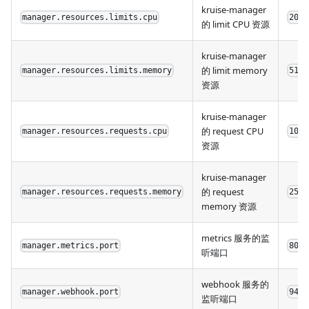
kruise-manager
manager.resources.limits.cpu
200m
的 limit CPU 资源
kruise-manager
的 limit memory
manager.resources.limits.memory
512M
资源
kruise-manager
的 request CPU
manager.resources.requests.cpu
100m
资源
kruise-manager
的 request
manager.resources.requests.memory
256M
memory 资源
metrics 服务的监
manager.metrics.port
8080
听端口
webhook 服务的
manager.webhook.port
9443
监听端口