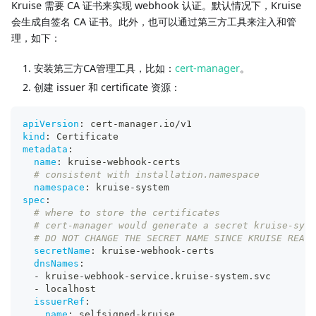
Kruise 需要 CA 证书来实现 webhook 认证。默认情况下，Kruise
会生成自签名 CA 证书。此外，也可以通过第三方工具来注入和管
理，如下：
安装第三方CA管理工具，比如：
cert-manager
。
创建 issuer 和 certificate 资源：
apiVersion
:
 cert
-
manager.io/v1
kind
:
 Certificate
metadata
:
name
:
 kruise
-
webhook
-
certs
# consistent with installation.namespace
namespace
:
 kruise
-
system
spec
:
# where to store the certificates
# cert-manager would generate a secret kruise-syst
# DO NOT CHANGE THE SECRET NAME SINCE KRUISE READ 
secretName
:
 kruise
-
webhook
-
certs
dnsNames
:
-
 kruise
-
webhook
-
service.kruise
-
system.svc
-
 localhost
issuerRef
:
name
:
 selfsigned
-
kruise