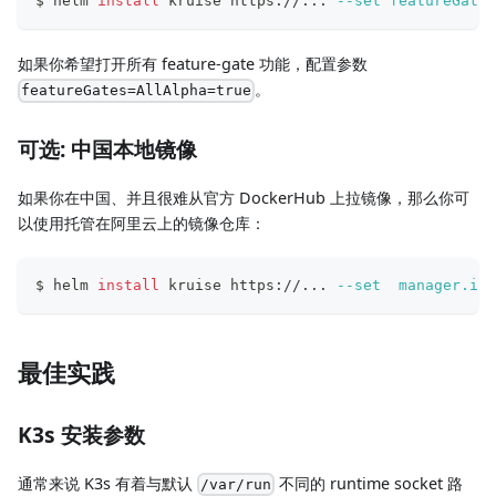
$ helm 
install
 kruise https://
..
. 
--set
featureGates
如果你希望打开所有 feature-gate 功能，配置参数
。
featureGates=AllAlpha=true
可选: 中国本地镜像
如果你在中国、并且很难从官方 DockerHub 上拉镜像，那么你可
以使用托管在阿里云上的镜像仓库：
$ helm 
install
 kruise https://
..
. 
--set
manager.ima
最佳实践
K3s 安装参数
通常来说 K3s 有着与默认
不同的 runtime socket 路
/var/run