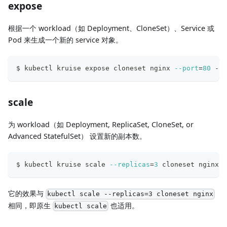
expose
根据一个 workload（如 Deployment、CloneSet）、Service 或
Pod 来生成一个新的 service 对象。
$ kubectl kruise expose cloneset nginx 
--port
=
80
 --t
scale
为 workload（如 Deployment, ReplicaSet, CloneSet, or
Advanced StatefulSet） 设置新的副本数。
$ kubectl kruise scale 
--replicas
=
3
 cloneset nginx
它的效果与
kubectl scale --replicas=3 cloneset nginx
相同，即原生
也适用。
kubectl scale