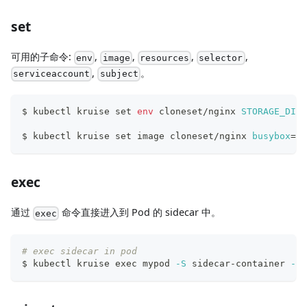
set
可用的子命令:
,
,
,
,
env
image
resources
selector
,
。
serviceaccount
subject
$ kubectl kruise 
set
env
 cloneset/nginx 
STORAGE_DIR
=
$ kubectl kruise 
set
 image cloneset/nginx 
busybox
=
bu
exec
通过
命令直接进入到 Pod 的 sidecar 中。
exec
# exec sidecar in pod
$ kubectl kruise 
exec
 mypod 
-S
 sidecar-container 
-i