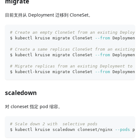
migrate
目前支持从 Deployment 迁移到 CloneSet。
# Create an empty CloneSet from an existing Deployme
$ kubectl kruise migrate CloneSet 
--from
 Deployment 
# Create a same replicas CloneSet from an existing D
$ kubectl kruise migrate CloneSet 
--from
 Deployment 
# Migrate replicas from an existing Deployment to an
$ kubectl-kruise migrate CloneSet 
--from
 Deployment 
scaledown
对 cloneset 指定 pod 缩容。
# Scale down 2 with  selective pods
$ kubectl kruise scaledown cloneset/nginx 
--pods
 pod