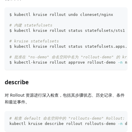
$ kubectl kruise rollout undo cloneset/nginx
# 内建 statefulsets
$ kubectl kruise rollout status statefulsets/sts1
# kruise statefulsets
$ kubectl kruise rollout status statefulsets.apps.kr
# 批准在 "ns-demo" 命名空间中名为 "rollout-demo" 的 krui
$ kubectl-kruise rollout approve rollout-demo 
-n
 ns-
describe
对 Rollout 资源进行深入检查，包括其步骤状态、历史记录、条件
和最近事件。
# 检查 default 命名空间中的 "rollouts-demo" Rollout:
kubectl kruise describe rollout rollouts-demo 
-n
 def