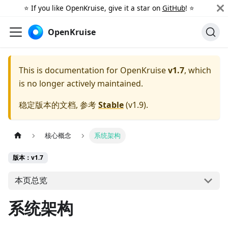
⭐️ If you like OpenKruise, give it a star on
GitHub
! ⭐️
OpenKruise
This is documentation for
OpenKruise
v1.7
, which
is no longer actively maintained.
稳定版本的文档, 参考
Stable
(
v1.9
).
核心概念
系统架构
版本：v1.7
本页总览
系统架构