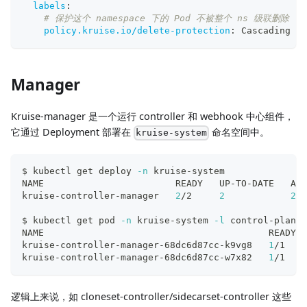
labels
:
# 保护这个 namespace 下的 Pod 不被整个 ns 级联删除
policy.kruise.io/delete-protection
:
 Cascading
Manager
Kruise-manager 是一个运行 controller 和 webhook 中心组件，
它通过 Deployment 部署在
命名空间中。
kruise-system
$ kubectl get deploy 
-n
 kruise-system
NAME                        READY   UP-TO-DATE   AVA
kruise-controller-manager   
2
/2     
2
2
  
$ kubectl get pod 
-n
 kruise-system 
-l
 control-plane
=
NAME                                         READY  
kruise-controller-manager-68dc6d87cc-k9vg8   
1
/1    
kruise-controller-manager-68dc6d87cc-w7x82   
1
/1    
逻辑上来说，如 cloneset-controller/sidecarset-controller 这些