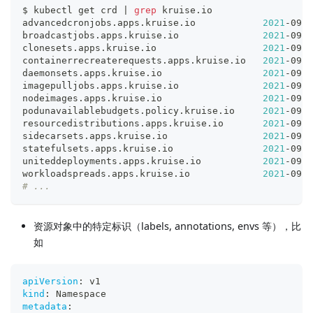
$ kubectl get crd 
|
grep
 kruise.io
advancedcronjobs.apps.kruise.io            
2021
-09-1
broadcastjobs.apps.kruise.io               
2021
-09-1
clonesets.apps.kruise.io                   
2021
-09-1
containerrecreaterequests.apps.kruise.io   
2021
-09-1
daemonsets.apps.kruise.io                  
2021
-09-1
imagepulljobs.apps.kruise.io               
2021
-09-1
nodeimages.apps.kruise.io                  
2021
-09-1
podunavailablebudgets.policy.kruise.io     
2021
-09-1
resourcedistributions.apps.kruise.io       
2021
-09-1
sidecarsets.apps.kruise.io                 
2021
-09-1
statefulsets.apps.kruise.io                
2021
-09-1
uniteddeployments.apps.kruise.io           
2021
-09-1
workloadspreads.apps.kruise.io             
2021
-09-1
# ...
资源对象中的特定标识（labels, annotations, envs 等），比
如
apiVersion
:
 v1
kind
:
 Namespace
metadata
: