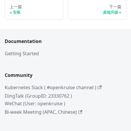
上一篇
下一篇
安装
原地升级
Documentation
Getting Started
Community
Kubernetes Slack ( #openkruise channel )
DingTalk (GroupID: 23330762 )
WeChat (User: openkruise )
Bi-week Meeting (APAC, Chinese)