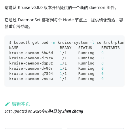
这是从 Kruise v0.8.0 版本开始提供的一个新的 daemon 组件。
它通过 DaemonSet 部署到每个 Node 节点上，提供镜像预热、容
器重启等功能。
$ kubectl get pod 
-n
 kruise-system 
-l
 control-plane
=
NAME                  READY   STATUS    RESTARTS   A
kruise-daemon-6hw6d   
1
/1     Running   
0
          4
kruise-daemon-d7xr4   
1
/1     Running   
0
          4
kruise-daemon-dqp8z   
1
/1     Running   
0
          4
kruise-daemon-dv96r   
1
/1     Running   
0
          4
kruise-daemon-q7594   
1
/1     Running   
0
          4
kruise-daemon-vnsbw   
1
/1     Running   
0
          4
编辑本页
Last updated
on
2026年8月4日
by
Zhen Zhang