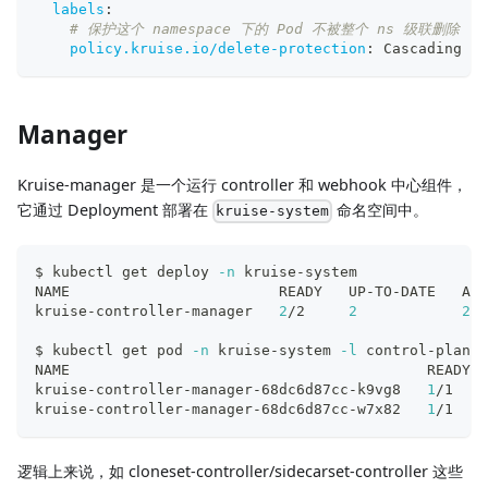
labels
:
# 保护这个 namespace 下的 Pod 不被整个 ns 级联删除
policy.kruise.io/delete-protection
:
 Cascading
Manager
Kruise-manager 是一个运行 controller 和 webhook 中心组件，
它通过 Deployment 部署在
命名空间中。
kruise-system
$ kubectl get deploy 
-n
 kruise-system
NAME                        READY   UP-TO-DATE   AVA
kruise-controller-manager   
2
/2     
2
2
  
$ kubectl get pod 
-n
 kruise-system 
-l
 control-plane
=
NAME                                         READY  
kruise-controller-manager-68dc6d87cc-k9vg8   
1
/1    
kruise-controller-manager-68dc6d87cc-w7x82   
1
/1    
逻辑上来说，如 cloneset-controller/sidecarset-controller 这些