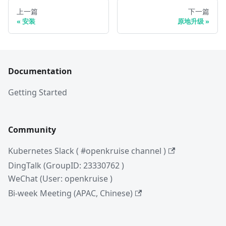
上一篇
下一篇
安装
原地升级
Documentation
Getting Started
Community
Kubernetes Slack ( #openkruise channel )
DingTalk (GroupID: 23330762 )
WeChat (User: openkruise )
Bi-week Meeting (APAC, Chinese)