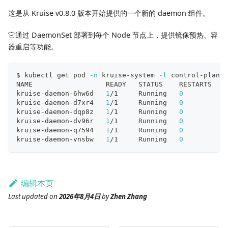
这是从 Kruise v0.8.0 版本开始提供的一个新的 daemon 组件。
它通过 DaemonSet 部署到每个 Node 节点上，提供镜像预热、容
器重启等功能。
$ kubectl get pod 
-n
 kruise-system 
-l
 control-plane
=
NAME                  READY   STATUS    RESTARTS   A
kruise-daemon-6hw6d   
1
/1     Running   
0
          4
kruise-daemon-d7xr4   
1
/1     Running   
0
          4
kruise-daemon-dqp8z   
1
/1     Running   
0
          4
kruise-daemon-dv96r   
1
/1     Running   
0
          4
kruise-daemon-q7594   
1
/1     Running   
0
          4
kruise-daemon-vnsbw   
1
/1     Running   
0
          4
编辑本页
Last updated
on
2026年8月4日
by
Zhen Zhang