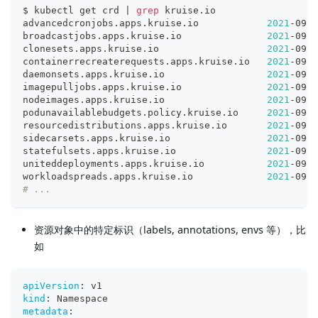
$ kubectl get crd 
|
grep
 kruise.io
advancedcronjobs.apps.kruise.io            
2021
-09-1
broadcastjobs.apps.kruise.io               
2021
-09-1
clonesets.apps.kruise.io                   
2021
-09-1
containerrecreaterequests.apps.kruise.io   
2021
-09-1
daemonsets.apps.kruise.io                  
2021
-09-1
imagepulljobs.apps.kruise.io               
2021
-09-1
nodeimages.apps.kruise.io                  
2021
-09-1
podunavailablebudgets.policy.kruise.io     
2021
-09-1
resourcedistributions.apps.kruise.io       
2021
-09-1
sidecarsets.apps.kruise.io                 
2021
-09-1
statefulsets.apps.kruise.io                
2021
-09-1
uniteddeployments.apps.kruise.io           
2021
-09-1
workloadspreads.apps.kruise.io             
2021
-09-1
# ...
资源对象中的特定标识（labels, annotations, envs 等），比
如
apiVersion
:
 v1
kind
:
 Namespace
metadata
: