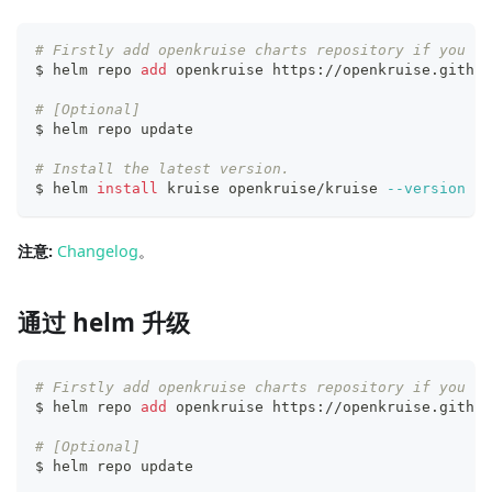
# Firstly add openkruise charts repository if you ha
$ helm repo 
add
 openkruise https://openkruise.github
# [Optional]
$ helm repo update
# Install the latest version.
$ helm 
install
 kruise openkruise/kruise 
--version
1.
注意:
Changelog
。
通过 helm 升级
# Firstly add openkruise charts repository if you ha
$ helm repo 
add
 openkruise https://openkruise.github
# [Optional]
$ helm repo update