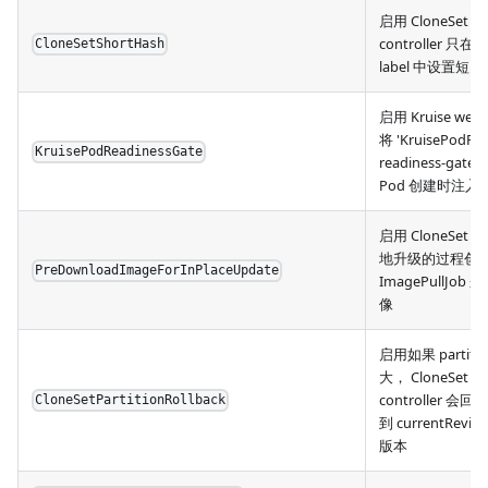
启用 CloneSet
controller 只在 
CloneSetShortHash
label 中设置短 h
启用 Kruise web
将 'KruisePodRe
KruisePodReadinessGate
readiness-gat
Pod 创建时注入
启用 CloneSet
地升级的过程创
PreDownloadImageForInPlaceUpdate
ImagePullJob
像
启用如果 partiti
大， CloneSet
controller 会回滚
CloneSetPartitionRollback
到 currentRevisi
版本