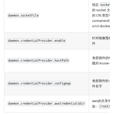
指定
socketL
的 socket 
的 CRI 类型不
daemon.socketFile
containerd/do
o/cri-docker)
针对镜像预热
daemon.credentialProvider.enable
件
免密插件的No
daemon.credentialProvider.hostPath
载到 krusie-d
免密插件的 con
daemon.credentialProvider.configmap
件名字
aws的共享凭
daemon.credentialProvider.awsCredentialsDir
如：
/root/.a