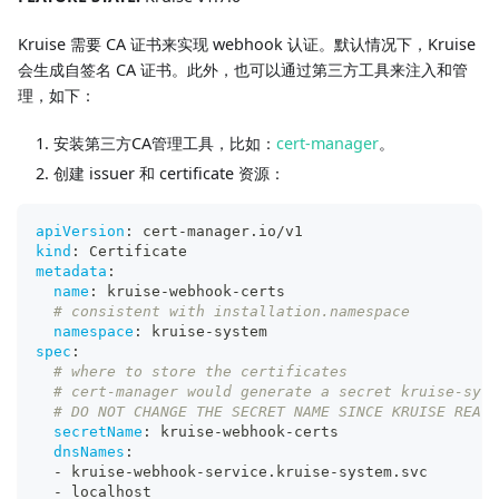
Kruise 需要 CA 证书来实现 webhook 认证。默认情况下，Kruise
会生成自签名 CA 证书。此外，也可以通过第三方工具来注入和管
理，如下：
安装第三方CA管理工具，比如：
cert-manager
。
创建 issuer 和 certificate 资源：
apiVersion
:
 cert
-
manager.io/v1
kind
:
 Certificate
metadata
:
name
:
 kruise
-
webhook
-
certs
# consistent with installation.namespace
namespace
:
 kruise
-
system
spec
:
# where to store the certificates
# cert-manager would generate a secret kruise-syst
# DO NOT CHANGE THE SECRET NAME SINCE KRUISE READ 
secretName
:
 kruise
-
webhook
-
certs
dnsNames
:
-
 kruise
-
webhook
-
service.kruise
-
system.svc
-
 localhost