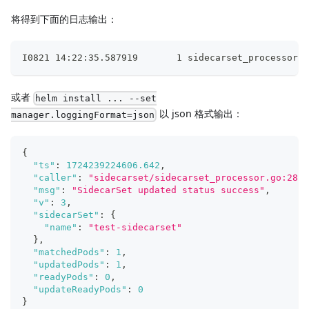
将得到下面的日志输出：
I0821 14:22:35.587919       1 sidecarset_processor.g
或者
helm install ... --set
以 json 格式输出：
manager.loggingFormat=json
{
"ts"
:
1724239224606.642
,
"caller"
:
"sidecarset/sidecarset_processor.go:280"
"msg"
:
"SidecarSet updated status success"
,
"v"
:
3
,
"sidecarSet"
:
{
"name"
:
"test-sidecarset"
}
,
"matchedPods"
:
1
,
"updatedPods"
:
1
,
"readyPods"
:
0
,
"updateReadyPods"
:
0
}