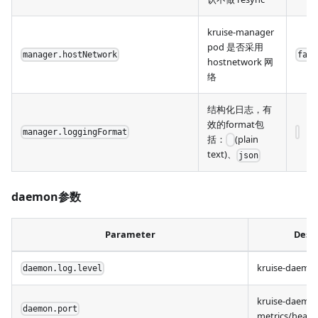
kruise-manager
pod 是否采用
manager.hostNetwork
fals
hostnetwork 网
络
结构化日志，有
效的format包
manager.loggingFormat
括：
(plain
text)、
json
daemon参数
Parameter
Descr
kruise-dae
daemon.log.level
kruise-daemo
daemon.port
metrics/he