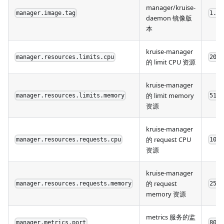
manager/kruise-
manager.image.tag
1.7.
daemon 镜像版
本
kruise-manager
manager.resources.limits.cpu
200m
的 limit CPU 资源
kruise-manager
的 limit memory
manager.resources.limits.memory
512M
资源
kruise-manager
的 request CPU
manager.resources.requests.cpu
100m
资源
kruise-manager
的 request
manager.resources.requests.memory
256M
memory 资源
metrics 服务的监
manager.metrics.port
8080