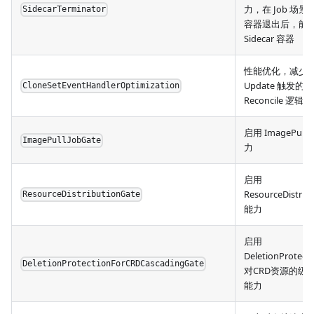
力，在 Job 场景
SidecarTerminator
容器退出后，能
Sidecar 容器
性能优化，减少 P
Update 触发的
CloneSetEventHandlerOptimization
Reconcile 逻辑
启用 ImagePullJ
ImagePullJobGate
力
启用
ResourceDistrib
ResourceDistributionGate
能力
启用
DeletionProtect
DeletionProtectionForCRDCascadingGate
对CRD资源的级
能力