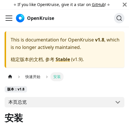
⭐️ If you like OpenKruise, give it a star on
GitHub
! ⭐️
OpenKruise
This is documentation for
OpenKruise
v1.8
, which
is no longer actively maintained.
稳定版本的文档, 参考
Stable
(
v1.9
).
快速开始
安装
版本：v1.8
本页总览
安装