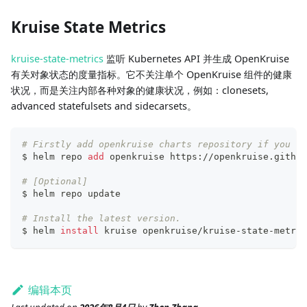
Kruise State Metrics
kruise-state-metrics
监听 Kubernetes API 并生成 OpenKruise
有关对象状态的度量指标。它不关注单个 OpenKruise 组件的健康
状况，而是关注内部各种对象的健康状况，例如：clonesets,
advanced statefulsets and sidecarsets。
# Firstly add openkruise charts repository if you ha
$ helm repo 
add
 openkruise https://openkruise.github
# [Optional]
$ helm repo update
# Install the latest version.
$ helm 
install
 kruise openkruise/kruise-state-metric
编辑本页