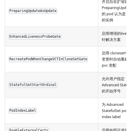
开启后在扩缩容
PreparingUpda
PreparingUpdateAsUpdate
的 pod 认为是 up
的实例
启用增强的livene
EnhancedLivenessProbeGate
针解决方案
启用 cloneset
变更时自动重建
RecreatePodWhenChangeVCTInCloneSetGate
pvc 变配
允许用户指定
Advanced Statef
StatefulSetStartOrdinal
的开始序号
为 Advanced
StatefulSet po
PodIndexLabel
index label
启用外部证书管
EnableExternalCerts