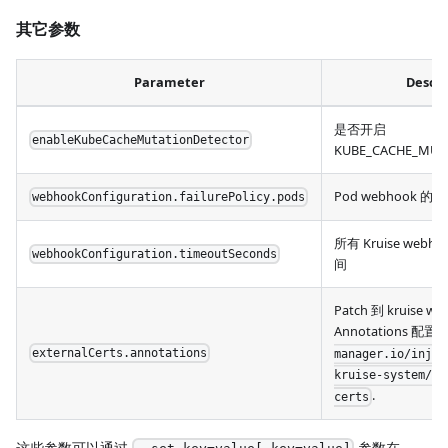
其它参数
Parameter
Descri
是否开启
enableKubeCacheMutationDetector
KUBE_CACHE_MUT
Pod webhook 
webhookConfiguration.failurePolicy.pods
所有 Kruise web
webhookConfiguration.timeoutSeconds
间
Patch 到 kruise w
Annotations 配
externalCerts.annotations
manager.io/injec
kruise-system/kr
.
certs
这些参数可以通过
参数在