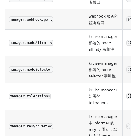
听端口
webhook 服务的
manager.webhook.port
9443
监听端口
kruise-manager
部署的 node
manager.nodeAffinity
{}
affinity 亲和性
kruise-manager
部署的 node
manager.nodeSelector
{}
selector 亲和性
kruise-manager
部署的
manager.tolerations
[]
tolerations
kruise-manager
中 informer 的
manager.resyncPeriod
0
resync 周期，默
认不做 resync