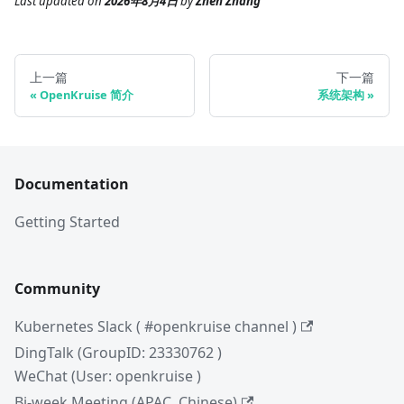
Last updated
on
2026年8月4日
by
Zhen Zhang
上一篇
下一篇
OpenKruise 简介
系统架构
Documentation
Getting Started
Community
Kubernetes Slack ( #openkruise channel )
DingTalk (GroupID: 23330762 )
WeChat (User: openkruise )
Bi-week Meeting (APAC, Chinese)