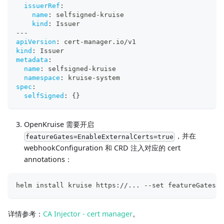
issuerRef
:
name
:
 selfsigned
-
kruise
kind
:
 Issuer
---
apiVersion
:
 cert
-
manager.io/v1
kind
:
 Issuer
metadata
:
name
:
 selfsigned
-
kruise
namespace
:
 kruise
-
system
spec
:
selfSigned
:
{
}
OpenKruise 需要开启
，并在
featureGates=EnableExternalCerts=true
webhookConfiguration 和 CRD 注入对应的 cert
annotations：
helm install kruise https://... --set featureGates="
详情参考：
CA Injector - cert manager
。