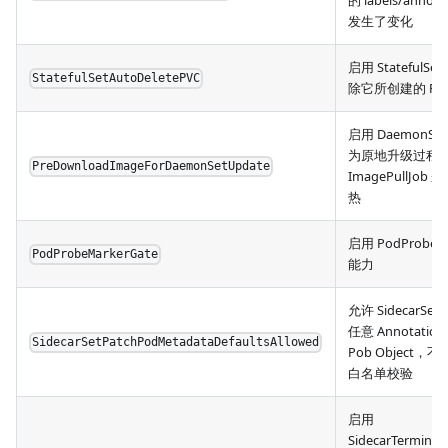
的 labels/annota
发生了变化
启用 StatefulSe
StatefulSetAutoDeletePVC
除它所创建的 PV
启用 DaemonSe
为原地升级过程
PreDownloadImageForDaemonSetUpdate
ImagePullJob
热
启用 PodProbeM
PodProbeMarkerGate
能力
允许 SidecarSet 
任意 Annotation
SidecarSetPatchPodMetadataDefaultsAllowed
Pob Object，
白名单校验
启用
SidecarTerminat