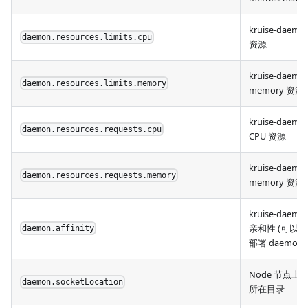
kruise-daemon
daemon.resources.limits.cpu
资源
kruise-daemon
daemon.resources.limits.memory
memory 资源
kruise-daemo
daemon.resources.requests.cpu
CPU 资源
kruise-daemo
daemon.resources.requests.memory
memory 资源
kruise-daemo
亲和性 (可以排
daemon.affinity
部署 daemon)
Node 节点上 CR
daemon.socketLocation
所在目录