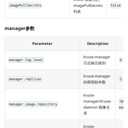
imagePullSecrets
imagePullSecrets
false
列表
manager参数
Parameter
Description
kruise-manager
manager.log.level
4
日志输出级别
kruise-manager
manager.replicas
2
的期望副本数
kruise-
manager/kruise-
open
manager.image.repository
daemon 镜像仓
mana
库
kruise-