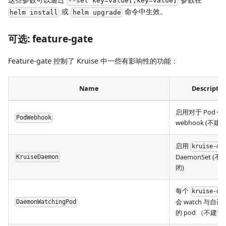
--set key=value[,key=value]
或
命令中生效。
helm install
helm upgrade
可选: feature-gate
Feature-gate 控制了 Kruise 中一些有影响性的功能：
Name
Descriptio
启用对于 Pod
创
PodWebhook
webhook (不建
启用
kruise-da
DaemonSet (
KruiseDaemon
闭)
每个
kruise-da
会 watch 与自
DaemonWatchingPod
的 pod （不建