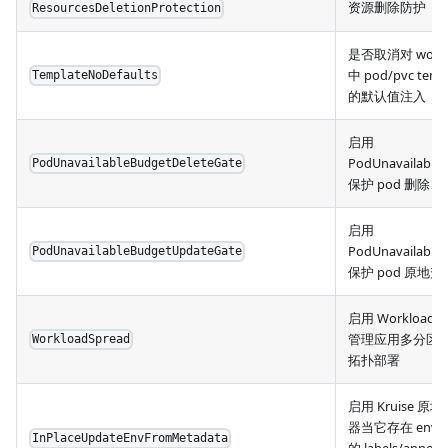
资源删除防护
ResourcesDeletionProtection
是否取消对 workl
中 pod/pvc temp
TemplateNoDefaults
的默认值注入
启用
PodUnavailable
PodUnavailableBudgetDeleteGate
保护 pod 删除
启用
PodUnavailable
PodUnavailableBudgetUpdateGate
保护 pod 原地升
启用 WorkloadSp
管理应用多分区
WorkloadSpread
拓扑部署
启用 Kruise 原
器当它存在 env f
InPlaceUpdateEnvFromMetadata