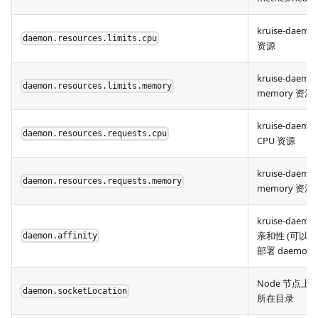
kruise-daemon
daemon.resources.limits.cpu
资源
kruise-daemon
daemon.resources.limits.memory
memory 资源
kruise-daemo
daemon.resources.requests.cpu
CPU 资源
kruise-daemo
daemon.resources.requests.memory
memory 资源
kruise-daemo
亲和性 (可以排
daemon.affinity
部署 daemon)
Node 节点上 CR
daemon.socketLocation
所在目录