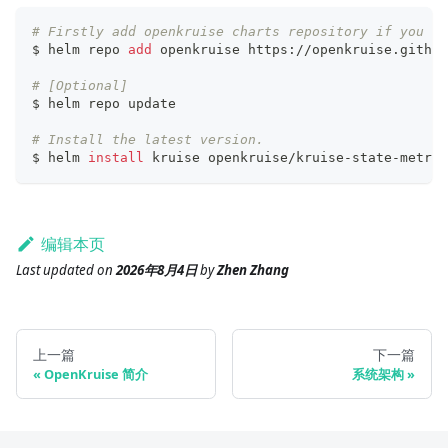
# Firstly add openkruise charts repository if you ha
$ helm repo 
add
 openkruise https://openkruise.github
# [Optional]
$ helm repo update
# Install the latest version.
$ helm 
install
 kruise openkruise/kruise-state-metric
编辑本页
Last updated
on
2026年8月4日
by
Zhen Zhang
上一篇
下一篇
OpenKruise 简介
系统架构