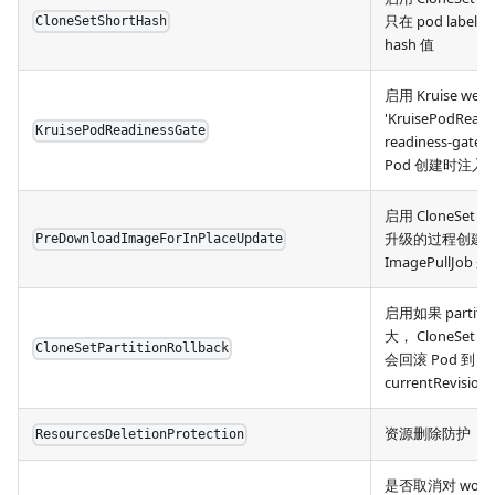
只在 pod label
CloneSetShortHash
hash 值
启用 Kruise web
'KruisePodReady
KruisePodReadinessGate
readiness-gat
Pod 创建时注入
启用 CloneSet
升级的过程创建
PreDownloadImageForInPlaceUpdate
ImagePullJob
启用如果 partiti
大， CloneSet con
CloneSetPartitionRollback
会回滚 Pod 到
currentRevisi
资源删除防护
ResourcesDeletionProtection
是否取消对 workl