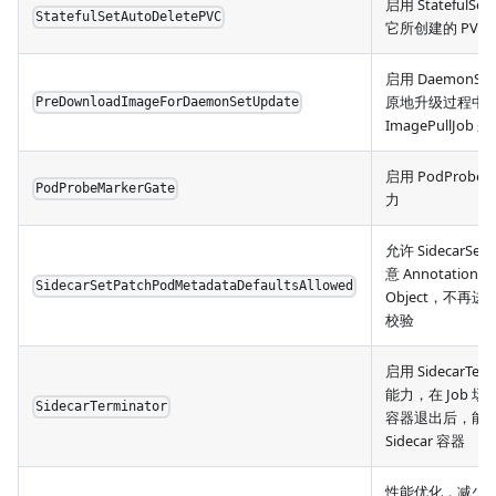
启用 StatefulS
StatefulSetAutoDeletePVC
它所创建的 PVC
启用 DaemonSe
原地升级过程中
PreDownloadImageForDaemonSetUpdate
ImagePullJob
启用 PodProbeM
PodProbeMarkerGate
力
允许 SidecarSet 
意 Annotations 
SidecarSetPatchPodMetadataDefaultsAllowed
Object，不再
校验
启用 SidecarTerm
能力，在 Job 
SidecarTerminator
容器退出后，能
Sidecar 容器
性能优化，减少 P