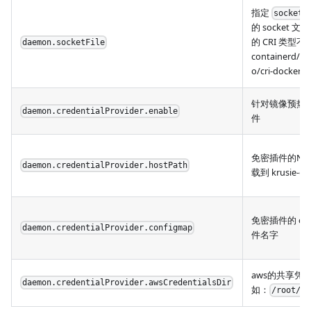
指定
socketL
的 socket 
的 CRI 类型不
daemon.socketFile
containerd/do
o/cri-docker)
针对镜像预热
daemon.credentialProvider.enable
件
免密插件的No
daemon.credentialProvider.hostPath
载到 krusie-d
免密插件的 con
daemon.credentialProvider.configmap
件名字
aws的共享凭
daemon.credentialProvider.awsCredentialsDir
如：
/root/.a