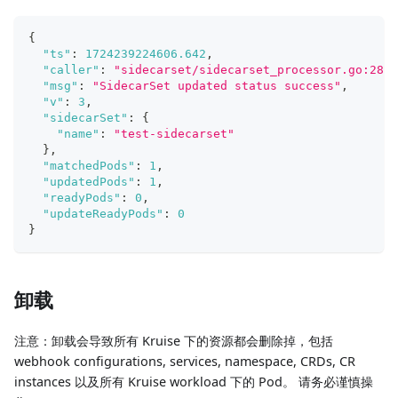
{
"ts"
:
1724239224606.642
,
"caller"
:
"sidecarset/sidecarset_processor.go:280"
"msg"
:
"SidecarSet updated status success"
,
"v"
:
3
,
"sidecarSet"
:
{
"name"
:
"test-sidecarset"
}
,
"matchedPods"
:
1
,
"updatedPods"
:
1
,
"readyPods"
:
0
,
"updateReadyPods"
:
0
}
卸载
注意：卸载会导致所有 Kruise 下的资源都会删除掉，包括
webhook configurations, services, namespace, CRDs, CR
instances 以及所有 Kruise workload 下的 Pod。 请务必谨慎操