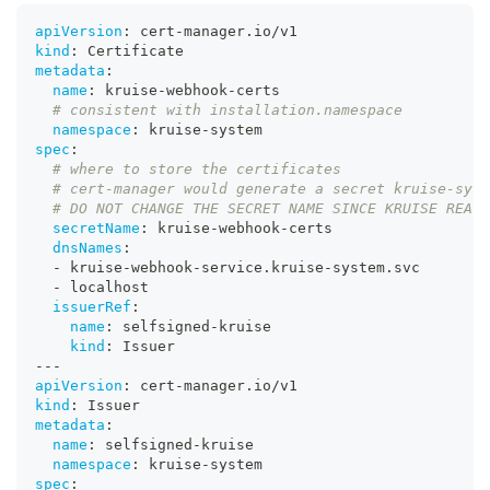
apiVersion
:
 cert
-
manager.io/v1
kind
:
 Certificate
metadata
:
name
:
 kruise
-
webhook
-
certs
# consistent with installation.namespace
namespace
:
 kruise
-
system
spec
:
# where to store the certificates
# cert-manager would generate a secret kruise-syst
# DO NOT CHANGE THE SECRET NAME SINCE KRUISE READ 
secretName
:
 kruise
-
webhook
-
certs
dnsNames
:
-
 kruise
-
webhook
-
service.kruise
-
system.svc
-
 localhost
issuerRef
:
name
:
 selfsigned
-
kruise
kind
:
 Issuer
---
apiVersion
:
 cert
-
manager.io/v1
kind
:
 Issuer
metadata
:
name
:
 selfsigned
-
kruise
namespace
:
 kruise
-
system
spec
: