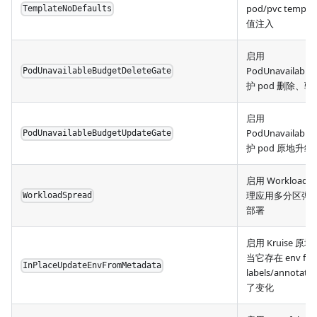
pod/pvc templ
TemplateNoDefaults
值注入
启用
PodUnavailable
PodUnavailableBudgetDeleteGate
护 pod 删除、驱
启用
PodUnavailable
PodUnavailableBudgetUpdateGate
护 pod 原地升级
启用 WorkloadSp
理应用多分区弹
WorkloadSpread
部署
启用 Kruise 
当它存在 env fro
InPlaceUpdateEnvFromMetadata
labels/annotat
了变化