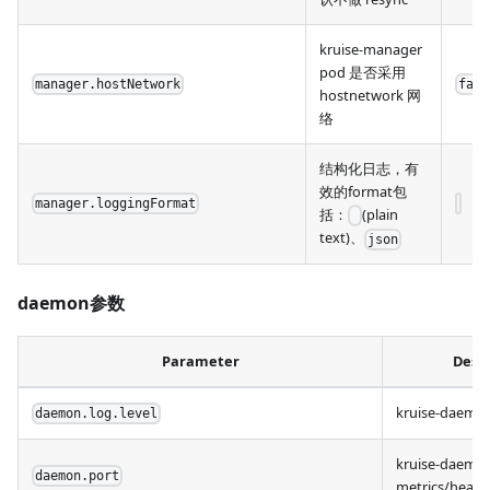
kruise-manager
pod 是否采用
manager.hostNetwork
fals
hostnetwork 网
络
结构化日志，有
效的format包
manager.loggingFormat
括：
(plain
text)、
json
daemon参数
Parameter
Descr
kruise-dae
daemon.log.level
kruise-daemo
daemon.port
metrics/he