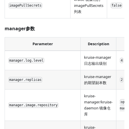
imagePullSecrets
imagePullSecrets
false
列表
manager参数
Parameter
Description
kruise-manager
manager.log.level
4
日志输出级别
kruise-manager
manager.replicas
2
的期望副本数
kruise-
manager/kruise-
open
manager.image.repository
daemon 镜像仓
mana
库
kruise-