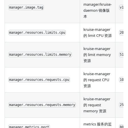
manager/kruise-
manager.image.tag
v1.9
daemon 镜像版
本
kruise-manager
manager.resources.limits.cpu
200m
的 limit CPU 资源
kruise-manager
的 limit memory
manager.resources.limits.memory
512M
资源
kruise-manager
的 request CPU
manager.resources.requests.cpu
100m
资源
kruise-manager
的 request
manager.resources.requests.memory
256M
memory 资源
metrics 服务的监
manager.metrics.port
8080