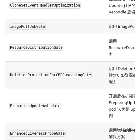
Update 触发的
CloneSetEventHandlerOptimization
Reconcile 逻辑
启用 ImagePullJ
ImagePullJobGate
启用
ResourceDistrib
ResourceDistributionGate
力
启用 DeletionPro
针对CRD资源的
DeletionProtectionForCRDCascadingGate
能力
开启后在扩缩容
PreparingUpda
PreparingUpdateAsUpdate
pod 认为是 upda
例
启用增强的livene
EnhancedLivenessProbeGate
解决方案