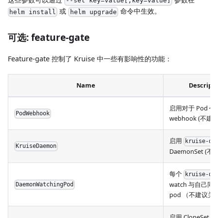
--set key=value[,key=value]
或
命令中生效。
helm install
helm upgrade
可选: feature-gate
Feature-gate 控制了 Kruise 中一些有影响性的功能：
Name
Descript
启用对于 Pod
创
PodWebhook
webhook (不建
启用
kruise-da
KruiseDaemon
DaemonSet (
每个
kruise-da
watch 与自己同
DaemonWatchingPod
pod （不建议关
启用 CloneSet con