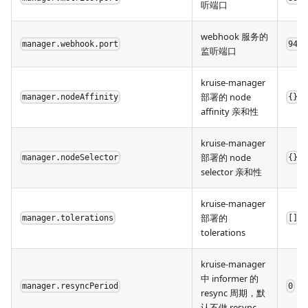
听端口
webhook 服务的
manager.webhook.port
9443
监听端口
kruise-manager
部署的 node
manager.nodeAffinity
{}
affinity 亲和性
kruise-manager
部署的 node
manager.nodeSelector
{}
selector 亲和性
kruise-manager
部署的
manager.tolerations
[]
tolerations
kruise-manager
中 informer 的
manager.resyncPeriod
0
resync 周期，默
认不做 resync