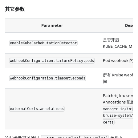
其它参数
Parameter
Descri
是否开启
enableKubeCacheMutationDetector
KUBE_CACHE_MUT
Pod webhook 
webhookConfiguration.failurePolicy.pods
所有 Kruise web
webhookConfiguration.timeoutSeconds
间
Patch 到 kruise w
Annotations 配
externalCerts.annotations
manager.io/injec
kruise-system/kr
.
certs
这些参数可以通过
参数在