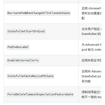
启用 cloneset
更时自动重建实现 
RecreatePodWhenChangeVCTInCloneSetGate
配
允许用户指定 Adv
StatefulSetStartOrdinal
StatefulSet 
为 Advanced Stat
PodIndexLabel
pod 标注 index la
启用外部证书管
EnableExternalCerts
启用对 Advance
StatefulSet p
StatefulSetAutoResizePVCGate
容功能
强制清理超过一
ForceDeleteTimeoutExpectationFeatureGate
然不一致的 expect