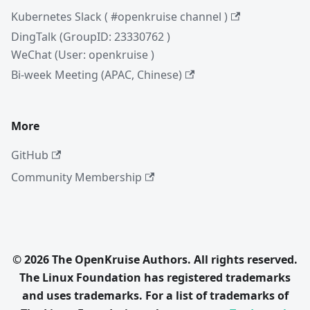
Kubernetes Slack ( #openkruise channel )
DingTalk (GroupID: 23330762 )
WeChat (User: openkruise )
Bi-week Meeting (APAC, Chinese)
More
GitHub
Community Membership
© 2026 The OpenKruise Authors. All rights reserved.
The Linux Foundation has registered trademarks
and uses trademarks. For a list of trademarks of