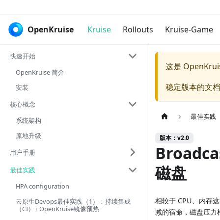
OpenKruise
Kruise
Rollouts
Kruise-Game
快速开始
这是 OpenKr
OpenKruise 简介
稳定版本的文档
安装
核心概念
最佳实践
系统架构
原地升级
版本：v2.0
Broadc
用户手册
磁盘
最佳实践
HPA configuration
相较于 CPU、内存
云原生Devops最佳实践（1）：持续集成
（CI）+ OpenKruise镜像预热
减的宿命，磁盘压力