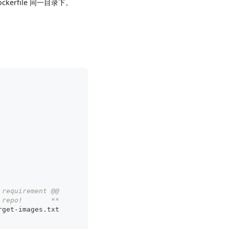
erfile 同一目录下。
 requirement @@
 repo!       **
rget-images.txt