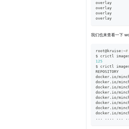
overlay       
overlay       
overlay       
overlay       
我们也来查看一下 wor
root@kruise:~
#
$ crictl image
125
$ crictl image
REPOSITORY    
docker.io/minc
docker.io/minc
docker.io/minc
docker.io/minc
docker.io/minc
docker.io/minc
docker.io/minc
docker.io/minc
..
. 
..
..
..
. 
.