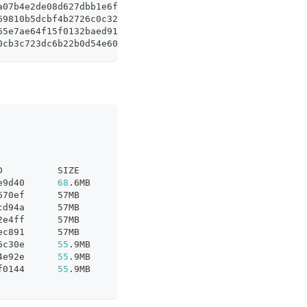
a07b4e2de08d627dbb1e6f1cc9e1eb0c048a71c4905854f31bf51f05
69810b5dcbf4b2726c0c32765fbbb1e4c21826f59533414fb474c826
65e7ae64f15f0132baed91550adfe81cd4e088e2bb84e01476619340
0cb3c723dc6b22b0d54e60714700b4c0bcf947b29206d882c6a2c25f
D          SIZE
e9d40      
68
.6MB
670ef      57MB
cd94a      57MB
2e4ff      57MB
ec891      57MB
6c30e      
55
.9MB
4e92e      
55
.9MB
f0144      
55
.9MB