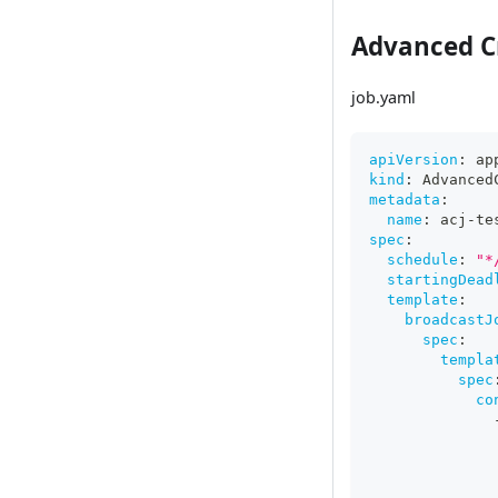
Advanced C
job.yaml
apiVersion
:
 ap
kind
:
 Advanced
metadata
:
name
:
 acj
-
te
spec
:
schedule
:
"*
startingDead
template
:
broadcastJ
spec
:
templa
spec
co