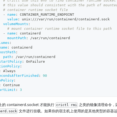
# crictl use this env to find container runtime socket
# this value should consistent with the path of mounte
# container runtime socket file 
-
name
:
 CONTAINER_RUNTIME_ENDPOINT
value
:
 unix
:
///var/run/containerd/containerd.sock
volumeMounts
:
# mount container runtime socket file to this path
-
name
:
 containerd
mountPath
:
 /var/run/containerd
lumes
:
name
:
 containerd
hostPath
:
path
:
 /var/run/containerd
startPolicy
:
 OnFailure
tionPolicy
:
:
 Always
econdsAfterFinished
:
90
ePolicy
:
:
 Continue
artLimit
:
3
ontainerd.socket 才能执行
之类的镜像清理命令，因此
crictl rmi
文件进行挂载。如果你的宿主机上使用的是其他类型的容器
nerd.sock