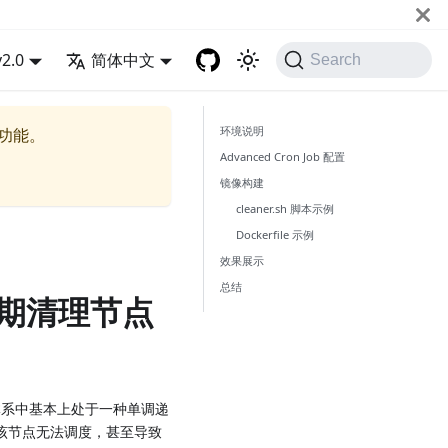
v2.0
简体中文
Search
环境说明
的功能。
Advanced Cron Job 配置
镜像构建
cleaner.sh 脚本示例
Dockerfile 示例
效果展示
总结
b 定期清理节点
生体系中基本上处于一种单调递
该节点无法调度，甚至导致