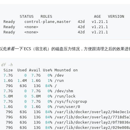
         STATUS   ROLES                  AGE   VERSION
  Ready    control-plane,master   42d   v1.21.1
  Ready    
<
none
>
                 42d   v1.21.1
  Ready    
<
none
>
                 42d   v1.21.1
以先来看一下
ECS（宿主机）的磁盘压力情况，方便跟清理之后的效果进
 df -h
  Size  Used Avail Use% Mounted on
  
7
.7G     
0
7
.7G   
0
% /dev
  
1
.6G  
1
.4M  
1
.6G   
1
% /run
   79G   63G   13G  
84
% /
  
7
.7G     
0
7
.7G   
0
% /dev/shm
  
5
.0M     
0
5
.0M   
0
% /run/lock
  
7
.7G     
0
7
.7G   
0
% /sys/fs/cgroup
  
1
.6G     
0
1
.6G   
0
% /run/user/0
   79G   63G   13G  
84
% /var/lib/docker/overlay2/94e3ec1
   79G   63G   13G  
84
% /var/lib/docker/overlay2/7718d5a
   79G   63G   13G  
84
% /var/lib/docker/overlay2/0f78036
   79G   63G   13G  
84
% /var/lib/docker/overlay2/029e008