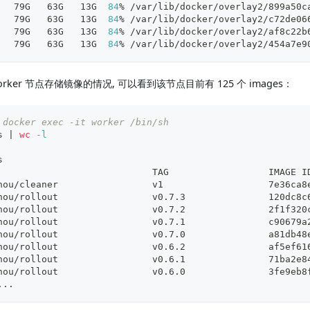
   79G   63G   13G  
84
% /var/lib/docker/overlay2/899a50c
   79G   63G   13G  
84
% /var/lib/docker/overlay2/c72de06
   79G   63G   13G  
84
% /var/lib/docker/overlay2/af8c22b
   79G   63G   13G  
84
% /var/lib/docker/overlay2/454a7e9
ker 节点存储镜像的情况, 可以看到该节点目前有 125 个 images：
 docker exec -it worker /bin/sh
s 
|
wc
-l
s
                            TAG                  IMAGE I
hou/cleaner                 v1                   7e36ca8
hou/rollout                 v0.7.3               120dc8c
hou/rollout                 v0.7.2               2f1f320
hou/rollout                 v0.7.1               c90679a
hou/rollout                 v0.7.0               a81db48
hou/rollout                 v0.6.2               af5ef61
hou/rollout                 v0.6.1               71ba2e8
hou/rollout                 v0.6.0               3fe9eb8
.
..