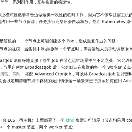
驱逐等等一系列副作用，影响集群的稳定性。
Job 的作业模式显然非常合适做这类一次性的临时工作，因为它不像常驻宿主机的 
地占用一些节点资源，任务执行完毕后会自动释放。然而 Kubernetes 原
是随机的，一个节点上可能创建多个 Pod，造成重复作业的问题；
节点的规模，当集群中添加/删除一个节点时，需要运维人员手动调整 Job
roadcastJob 则很好地克服了原生 Job 在节点运维场景中的不足之处。它允许用
当用户创建 BroadcastJob 后，它会默认在集群的每一个 worker 
清理。同时，搭配 Advanced CronJob，可以将 BroadcastJob 
以定期清理节点中存储的无用镜像这一场景来进行演示如何使用 Advanced
台 ECS（宿主机）上面部署了一个
kind
集群进行演示（节点均采用 conta
 master 节点，两个 worker 节点: