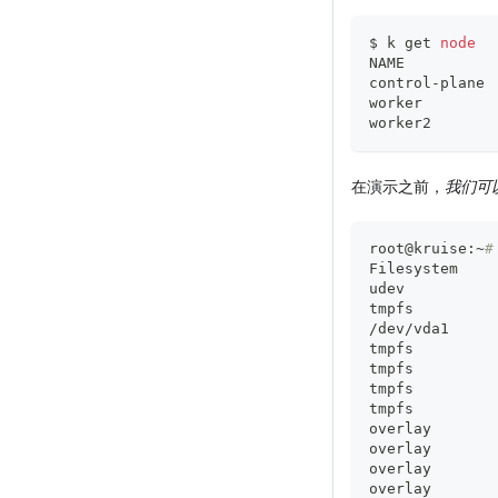
$ k get 
node
NAME          
control-plane 
worker        
worker2       
在演示之前，
我们可
root@kruise:~
#
Filesystem    
udev          
tmpfs         
/dev/vda1     
tmpfs         
tmpfs         
tmpfs         
tmpfs         
overlay       
overlay       
overlay       
overlay       