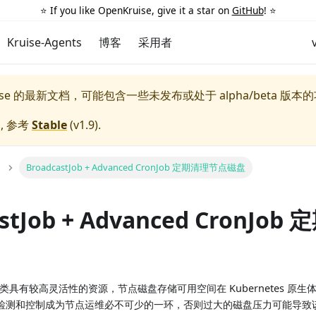
⭐️ If you like OpenKruise, give it a star on
GitHub
! ⭐️
Kruise-Agents
博客
采用者
uise 的最新文档，可能包含一些未发布或处于 alpha/beta 版本
, 参考
Stable
(
v1.9
).
BroadcastJob + Advanced CronJob 定期清理节点磁盘
astJob + Advanced CronJo
这类具有较高灵活性的资源，节点磁盘存储可用空间在 Kubernetes 原
检测和控制成为节点运维必不可少的一环，否则过大的磁盘压力可能导致