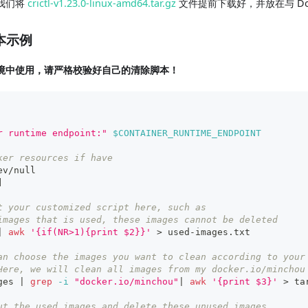
我们将
crictl-v1.23.0-linux-amd64.tar.gz
文件提前下载好，并放在与 Dock
脚本示例
境中使用，请严格校验好自己的清除脚本！
r runtime endpoint:"
$CONTAINER_RUNTIME_ENDPOINT
ker resources if have
ev/null
]
t your customized script here, such as
images that is used, these images cannot be deleted
|
awk
'{if(NR>1){print $2}}'
>
 used-images.txt
an choose the images you want to clean according to your
Here, we will clean all images from my docker.io/minchou
ges 
|
grep
-i
"docker.io/minchou"
|
awk
'{print $3}'
>
 ta
ut the used images and delete these unused images