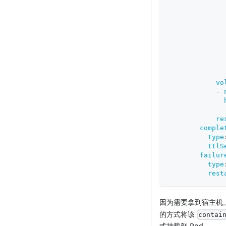
vo
-
re
comple
type
ttlS
failur
type
rest
因为需要拿到宿主机上的 c
的方式将该
contai
式挂载到 Pod。