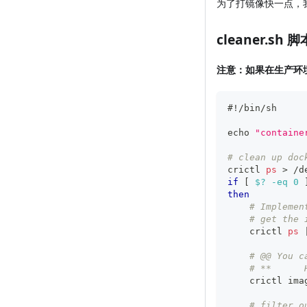
为了打镜像快一点，
cleaner.sh 
注意：如果在生产环
#!/bin/sh
echo
"containe
# clean up doc
crictl 
ps
>
 /d
if
[
$?
-eq
0
then
# Implemen
# get the 
    crictl 
ps
# @@ You c
# **      
    crictl ima
# filter o