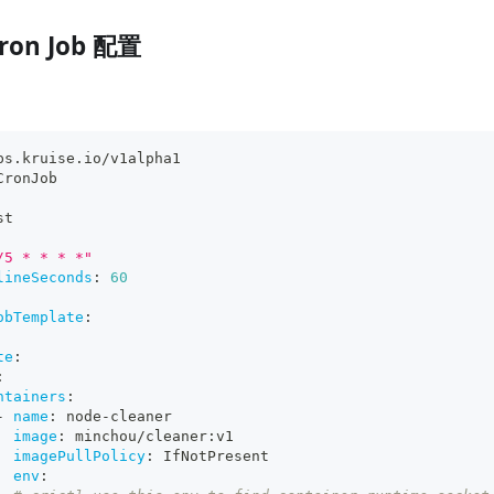
ron Job 配置
ps.kruise.io/v1alpha1
CronJob
st
/5 * * * *"
lineSeconds
:
60
obTemplate
:
te
:
:
ntainers
:
-
name
:
 node
-
cleaner
image
:
 minchou/cleaner
:
v1
imagePullPolicy
:
 IfNotPresent
env
: