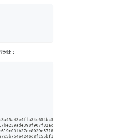
行对比：
c3a45a43e4ffa34c654bc3639007eb2fb5d4e9724fed056c6bb8d119
17be239ade398f907f82acf2c90fb7752a90a667114a573c60757d23
c619c03fb37ec8029e5718bb206472971169bb2711bee06af2122876
a7c5b754e4246c8fc55bf189c83a0b8b1df50c2ecb67d1734095b935