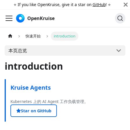
⭐️ If you like OpenKruise, give it a star on
GitHub
! ⭐️
OpenKruise
快速开始
introduction
本页总览
introduction
Kruise Agents
Kubernetes 上的 AI Agent 工作负载管理。
Star on GitHub