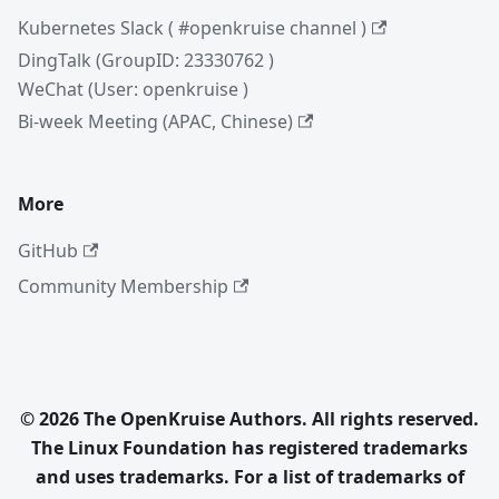
Kubernetes Slack ( #openkruise channel )
DingTalk (GroupID: 23330762 )
WeChat (User: openkruise )
Bi-week Meeting (APAC, Chinese)
More
GitHub
Community Membership
© 2026 The OpenKruise Authors. All rights reserved.
The Linux Foundation has registered trademarks
and uses trademarks. For a list of trademarks of