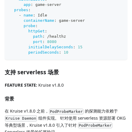
app
:
 game
-
server
probes
:
-
name
:
 Idle
containerName
:
 game
-
server
probe
:
httpGet
:
path
:
 /healthz
port
:
8080
initialDelaySeconds
:
15
periodSeconds
:
10
支持 serverless 场景
FEATURE STATE:
Kruise v1.8.0
背景
在 Kruise v1.8.0 之前，
的探测能力依赖于
PodProbeMarker
组件实现。 针对使用 serverless 资源部署 OKG
Kruise Daemon
等典型场景，Kruise v1.8.0 引入了针对
PodProbeMarker
Serverless 场景的扩展协议。