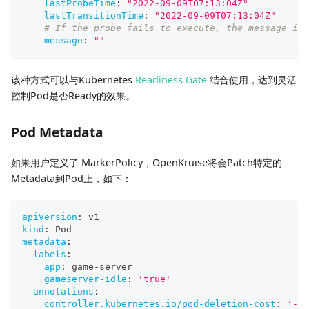
lastProbeTime
:
"2022-09-09T07:13:04Z"
lastTransitionTime
:
"2022-09-09T07:13:04Z"
# If the probe fails to execute, the message is 
message
:
""
该种方式可以与Kubernetes
Readiness Gate
结合使用，达到灵活
控制Pod是否Ready的效果。
Pod Metadata
如果用户定义了 MarkerPolicy，OpenKruise将会Patch特定的
Metadata到Pod上，如下：
apiVersion
:
 v1
kind
:
 Pod
metadata
:
labels
:
app
:
 game
-
server
gameserver-idle
:
'true'
annotations
:
controller.kubernetes.io/pod-deletion-cost
:
'-10