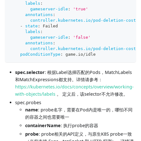
labels
:
gameserver-idle
:
'true'
annotations
:
controller.kubernetes.io/pod-deletion-cost
:
-
state
:
 Failed
labels
:
gameserver-idle
:
'false'
annotations
:
controller.kubernetes.io/pod-deletion-cost
:
podConditionType
:
 game.io/idle
spec.selector
: 根据Label选择匹配的Pods，MatchLabels
和MatchExpressions都支持。详情请参考：
https://kubernetes.io/docs/concepts/overview/working-
with-objects/labels
。 定义后，该selector不允许修改。
spec.probes
name
: probe名字，需要在Pod内是唯一的，哪怕不同
的容器之间也需要唯一
containerName
: 执行probe的容器
probe
: probe相关的API定义，与原生K8S probe一致