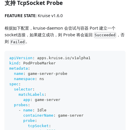
支持 TcpSocket Probe
FEATURE STATE:
Kruise v1.6.0
根据如下配置，kruise-daemon 会尝试与容器 Port 建立一个
socket连接，如果建立成功，则 Probe 将会返回
，否
Succeeded
则
。
Failed
apiVersion
:
 apps.kruise.io/v1alpha1
kind
:
 PodProbeMarker
metadata
:
name
:
 game
-
server
-
probe
namespace
:
 ns
spec
:
selector
:
matchLabels
:
app
:
 game
-
server
probes
:
-
name
:
 Idle
containerName
:
 game
-
server
probe
:
tcpSocket
: