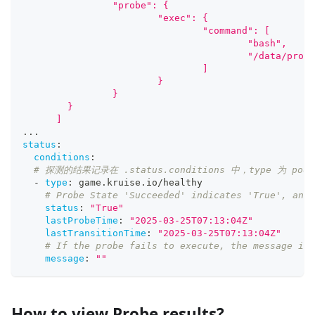
      		"probe": {
      			"exec": {
      				"command": [
      					"bash",
      					"/data/pr
      				]
      			}
      		}
      	}
      ]
...
status
:
conditions
:
# 探测的结果记录在 .status.conditions 中，type 为 podCo
-
type
:
 game.kruise.io/healthy
# Probe State 'Succeeded' indicates 'True', and 
status
:
"True"
lastProbeTime
:
"2025-03-25T07:13:04Z"
lastTransitionTime
:
"2025-03-25T07:13:04Z"
# If the probe fails to execute, the message is 
message
:
""
How to view Probe results?