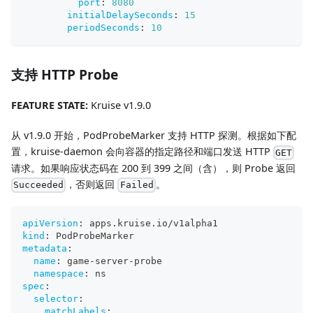
port
:
8080
initialDelaySeconds
:
15
periodSeconds
:
10
支持 HTTP Probe
FEATURE STATE:
Kruise v1.9.0
从 v1.9.0 开始，PodProbeMarker 支持 HTTP 探测。根据如下配
置，kruise-daemon 会向容器的指定路径和端口发送 HTTP
GET
请求。如果响应状态码在 200 到 399 之间（含），则 Probe 返回
，否则返回
。
Succeeded
Failed
apiVersion
:
 apps.kruise.io/v1alpha1
kind
:
 PodProbeMarker
metadata
:
name
:
 game
-
server
-
probe
namespace
:
 ns
spec
:
selector
:
matchLabels
: