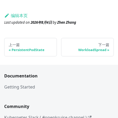
编辑本页
Last updated
on
2026年8月4日
by
Zhen Zhang
上一篇
下一篇
PersistentPodState
WorkloadSpread
Documentation
Getting Started
Community
Kubernetes Slack ( #openkruise channel )