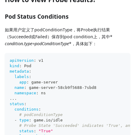
Pod Status Conditions
如果用户定义了podConditionType，将Probe执行结果
（Succeeded或Failed）保存到pod condition上，其中*
condition.type=podConditionType
*，具体如下：
apiVersion
:
 v1
kind
:
 Pod
metadata
:
labels
:
app
:
 game
-
server
name
:
 game
-
server
-
58cb9f5688
-
7sbd8
namespace
:
 ns
...
status
:
conditions
:
# podConditionType
-
type
:
 game.io/idle
# Probe State 'Succeeded' indicates 'True', and 
status
:
"True"