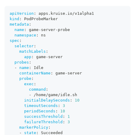
apiVersion
:
 apps.kruise.io/v1alpha1
kind
:
 PodProbeMarker
metadata
:
name
:
 game
-
server
-
probe
namespace
:
 ns
spec
:
selector
:
matchLabels
:
app
:
 game
-
server
probes
:
-
name
:
 Idle
containerName
:
 game
-
server
probe
:
exec
:
command
:
-
 /home/game/idle.sh
initialDelaySeconds
:
10
timeoutSeconds
:
3
periodSeconds
:
10
successThreshold
:
1
failureThreshold
:
3
markerPolicy
:
-
state
:
 Succeeded