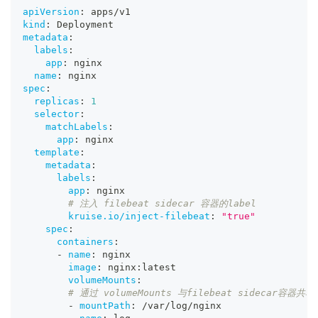
apiVersion
:
 apps/v1
kind
:
 Deployment
metadata
:
labels
:
app
:
 nginx
name
:
 nginx
spec
:
replicas
:
1
selector
:
matchLabels
:
app
:
 nginx
template
:
metadata
:
labels
:
app
:
 nginx
# 注入 filebeat sidecar 容器的label
kruise.io/inject-filebeat
:
"true"
spec
:
containers
:
-
name
:
 nginx
image
:
 nginx
:
latest
volumeMounts
:
# 通过 volumeMounts 与filebeat sidecar容器共享
-
mountPath
:
 /var/log/nginx