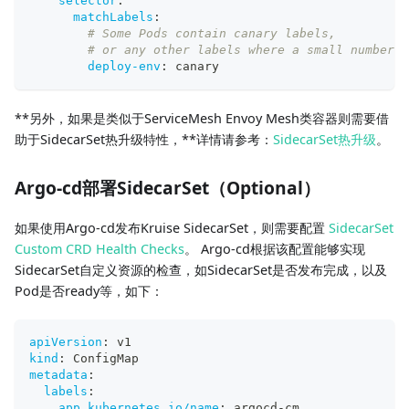
selector
:
matchLabels
:
# Some Pods contain canary labels,
# or any other labels where a small number o
deploy-env
:
 canary
**另外，如果是类似于ServiceMesh Envoy Mesh类容器则需要借
助于SidecarSet热升级特性，**详情请参考：
SidecarSet热升级
。
Argo-cd部署SidecarSet（Optional）
如果使用Argo-cd发布Kruise SidecarSet，则需要配置
SidecarSet
Custom CRD Health Checks
。 Argo-cd根据该配置能够实现
SidecarSet自定义资源的检查，如SidecarSet是否发布完成，以及
Pod是否ready等，如下：
apiVersion
:
 v1
kind
:
 ConfigMap
metadata
:
labels
:
app.kubernetes.io/name
:
 argocd
-
cm