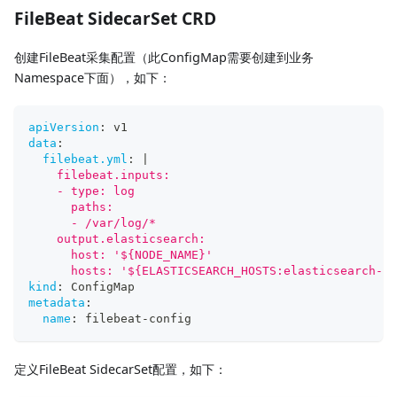
FileBeat SidecarSet CRD
创建FileBeat采集配置（此ConfigMap需要创建到业务
Namespace下面），如下：
apiVersion
:
 v1
data
:
filebeat.yml
:
|
    filebeat.inputs:
    - type: log
      paths:
      - /var/log/*
    output.elasticsearch:
      host: '${NODE_NAME}'
      hosts: '${ELASTICSEARCH_HOSTS:elasticsearch-ma
kind
:
 ConfigMap
metadata
:
name
:
 filebeat
-
config
定义FileBeat SidecarSet配置，如下：