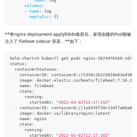
name
:
 log
volumes
:
-
name
:
 log
emptyDir
:
{
}
**将nginx deployment apply到k8s集群后，发现创建的Pod都被
注入了 filebeat sidecar 容器，**如下：
helm-charts% kubectl get pods nginx-5674976569-zdr7l
status:
  containerStatuses:
  - containerID: containerd://5330c2b32262de83ed387e
    image: docker.elastic.co/beats/filebeat:7.16.2
    name: filebeat
    state:
      running:
        startedAt: 
"2022-03-02T12:17:15Z"
  - containerID: containerd://1ad335f39c134f7a66a037
    image: docker.io/library/nginx:latest
    name: nginx
    state:
      running:
        startedAt: 
"2022-03-02T12:17:16Z"