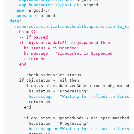
app.kubernetes.io/part-of
:
 argocd
name
:
 argocd
-
cm
namespace
:
 argocd
data
:
resource.customizations.health.apps.kruise.io_Side
    hs = {}
    -- if paused
    if obj.spec.updateStrategy.paused then
      hs.status = "Suspended"
      hs.message = "SidecarSet is Suspended"
      return hs
    end
-
-
 check sidecarSet status
    if obj.status ~= nil then
      if obj.status.observedGeneration < obj.metadat
        hs.status = "Progressing"
hs.message = "Waiting for rollout to finish
:
        return hs
      end
      if obj.status.updatedPods < obj.spec.matchedPo
        hs.status = "Progressing"
hs.message = "Waiting for rollout to finish
: