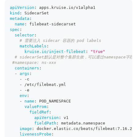
apiVersion
:
 apps.kruise.io/v1alpha1
kind
:
 SidecarSet
metadata
:
name
:
 filebeat
-
sidecarset
spec
:
selector
:
# 需要注入 sidecar 容器的 pod labels
matchLabels
:
kruise.io/inject-filebeat
:
"true"
# sidecarSet默认是对整个集群生效，可以通过namespace字
#namespace: ns-xxx
containers
:
-
args
:
-
-
c
-
 /etc/filebeat.yml
-
-
e
env
:
-
name
:
 POD_NAMESPACE
valueFrom
:
fieldRef
:
apiVersion
:
 v1
fieldPath
:
 metadata.namespace
image
:
 docker.elastic.co/beats/filebeat
:
7.16.2
livenessProbe
: