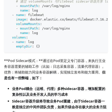
# 通过 volumeMounts 与filebeat sidecar容器共享 lo
-
mountPath
:
 /var/log/nginx
name
:
 log
-
name
:
 filebeat
image
:
 docker.elastic.co/beats/filebeat
:
7.16.2
volumeMounts
:
-
mountPath
:
 /var/log/nginx
name
:
 log
volumes
:
-
name
:
 log
emptyDir
:
{
}
**Pod Sidecar模式：**通过在Pod里定义专门容器，来执行主业
务容器需要的辅助工作（比如：日志采集容器，流量代理容器）。
优势：将辅助能力同业务容器解耦，实现独立发布和能力重用。
但
是也有一些弊端，如下：
业务Pod耦合（运维、代理）多种sidecar容器，增加配置的
复杂性以及业务开发人员的学习成本
Sidecar容器升级将导致业务Pod重建，由于Sidecar容器一
般是独立的中间件团队负责，如果升级会存在极大的业务方阻