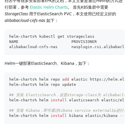
社区中有很多安装部署EFK的文档，本文主要是通过Helm的方式进
行部署，参考
Elastic Helm Charts
。 首先K8S集群中需要
StorageClass
用于ElasticSearch PVC，本文使用已经定义好的
alibabacloud-cnfs-nas
如下：
helm-charts% kubectl get storageclass
NAME                       PROVISIONER              
alibabacloud-cnfs-nas      nasplugin.csi.alibabaclou
Helm一键部署ElasticSearch、Kibana，如下：
helm-charts% helm repo 
add
 elastic https://helm.elas
helm-charts% helm repo update
## 安装 ElasticSearch，设置storage-class为 alibabaclou
helm-charts% helm 
install
 elasticsearch elastic/elas
## 安装 Kibana，即可通过kibana service externalIp进行访
helm-charts% helm 
install
 kibana elastic/kibana 
--ve