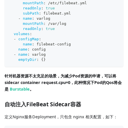
mountPath
:
 /etc/filebeat.yml
readOnly
:
true
subPath
:
 filebeat.yml
-
name
:
 varlog
mountPath
:
 /var/log
readOnly
:
true
volumes
:
-
configMap
:
name
:
 filebeat
-
config
name
:
 config
-
name
:
 varlog
emptyDir
:
{
}
针对机器资源不太充足的场景，为减少Pod资源的申请，可以将
sidecar container request.cpu=0，此种情况下Pod的Qos将会
是
Burstable
。
自动注入FileBeat Sidecar容器
定义Nginx服务Deployment，只包含 nginx 相关配置，如下：