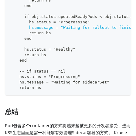
        return hs
      end
      if obj.status.updatedReadyPods < obj.status.up
        hs.status = "Progressing"
hs.message = "Waiting for rollout to finish
:
        return hs
      end
      hs.status = "Healthy"
      return hs
    end
-
-
 if status == nil
    hs.status = "Progressing"
    hs.message = "Waiting for sidecarSet"
    return hs
总结
Pod包含多个container的方式将越来越被更多的开发者接受，进而
K8S生态里面急需一种能够有效管理Sidecar容器的方式。 Kruise