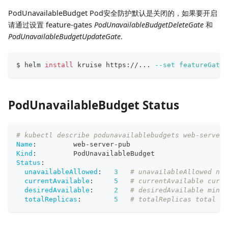
PodUnavailableBudget Pod安全防护默认是关闭的，如果要开启
请通过设置 feature-gates
PodUnavailableBudgetDeleteGate
和
PodUnavailableBudgetUpdateGate
.
$ helm 
install
 kruise https://
..
. 
--set
featureGates
PodUnavailableBudget Status
# kubectl describe podunavailablebudgets web-server-
Name
:
         web
-
server
-
pub
Kind
:
         PodUnavailableBudget
Status
:
unavailableAllowed
:
3
# unavailableAllowed num
currentAvailable
:
5
# currentAvailable curre
desiredAvailable
:
2
# desiredAvailable minim
totalReplicas
:
5
# totalReplicas total nu