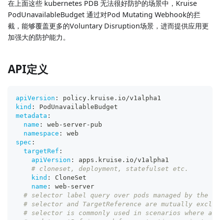
在上面这些 kubernetes PDB 无法很好防护的场景中，Kruise
PodUnavailableBudget 通过对Pod Mutating Webhook的拦
截，能够覆盖更多的Voluntary Disruption场景，进而提供应用更
加强大的防护能力。
API定义
apiVersion
:
 policy.kruise.io/v1alpha1
kind
:
 PodUnavailableBudget
metadata
:
name
:
 web
-
server
-
pub
namespace
:
 web
spec
:
targetRef
:
apiVersion
:
 apps.kruise.io/v1alpha1
# cloneset, deployment, statefulset etc.
kind
:
 CloneSet
name
:
 web
-
server
# selector label query over pods managed by the bu
# selector and TargetReference are mutually exclus
# selector is commonly used in scenarios where app