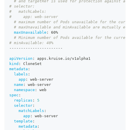
# and targetRef is used for protection against a s
# selector:
#   matchLabels:
#     app: web-server
# maximum number of Pods unavailable for the curre
# maxUnavailable and minAvailable are mutually exc
maxUnavailable
:
 60%
# Minimum number of Pods available for the current
# minAvailable: 40%
---
---
---
---
---
---
---
-
-
apiVersion
:
 apps.kruise.io/v1alpha1
kind
:
 CloneSet
metadata
:
labels
:
app
:
 web
-
server
name
:
 web
-
server
namespace
:
 web
spec
:
replicas
:
5
selector
:
matchLabels
:
app
:
 web
-
server
template
:
metadata
: