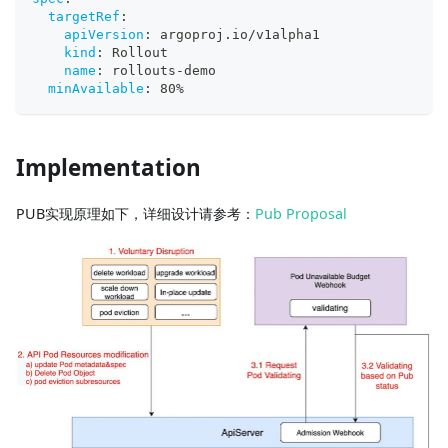
targetRef
:
apiVersion
:
 argoproj.io/v1alpha1
kind
:
 Rollout
name
:
 rollouts
-
demo
minAvailable
:
 80%
Implementation
PUB实现原理如下，详细设计请参考：
Pub Proposal