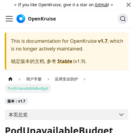
⭐️ If you like OpenKruise, give it a star on
GitHub
! ⭐️
OpenKruise
This is documentation for
OpenKruise
v1.7
, which
is no longer actively maintained.
稳定版本的文档, 参考
Stable
(
v1.9
).
用户手册
应用安全防护
PodUnavailableBudget
版本：v1.7
本页总览
PodUnavailableBudget