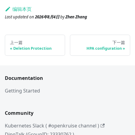
编辑本页
Last updated
on
2026年8月4日
by
Zhen Zhang
上一篇
下一篇
Deletion Protection
HPA configuration
Documentation
Getting Started
Community
Kubernetes Slack ( #openkruise channel )
DingTalk (GroupID: 23330762 )