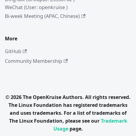
WeChat (User: openkruise )
Bi-week Meeting (APAC, Chinese)
More
GitHub
Community Membership
© 2026 The OpenKruise Authors. All rights reserved.
The Linux Foundation has registered trademarks
and uses trademarks. For a list of trademarks of
The Linux Foundation, please see our
Trademark
Usage
page.