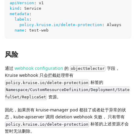
apiVersion
:
 v1
kind
:
 Service
metadata
:
labels
:
policy.kruise.io/delete-protection
:
 Always
name
:
 test
-
web
风险
通过
webhook configuration
的
字段，
objectSelector
Kruise webhook 只会拦截处理带有
标签的
policy.kruise.io/delete-protection
Namespace/CustomResourceDefinition/Deployment/State
资源。
fulSet/ReplicaSet
因此，如果所有 kruise-manager pod 都挂了或者处于异常的状
态，kube-apiserver 调用 deletion webhook 失败， 只有带有
标签的上述资源才会
policy.kruise.io/delete-protection
暂时无法删除。