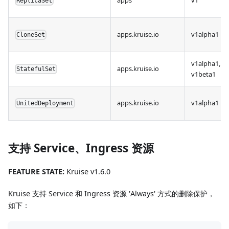
ReplicaSet
apps.kruise.io
v1alpha1
CloneSet
v1alpha1,
apps.kruise.io
StatefulSet
v1beta1
apps.kruise.io
v1alpha1
UnitedDeployment
支持 Service、Ingress 资源
FEATURE STATE:
Kruise v1.6.0
Kruise 支持 Service 和 Ingress 资源 'Always' 方式的删除保护，
如下：