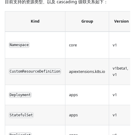
目前支持的资源类型、以及 cascading 级联关系如下：
Kind
Group
Version
core
v1
Namespace
v1beta1,
apiextensions.k8s.io
CustomResourceDefinition
v1
apps
v1
Deployment
apps
v1
StatefulSet
apps
v1