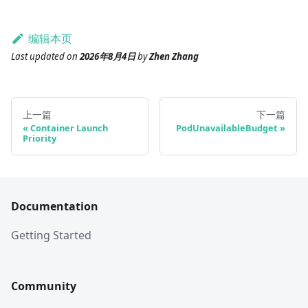
编辑本页
Last updated
on
2026年8月4日
by
Zhen Zhang
上一篇
下一篇
Container Launch
PodUnavailableBudget
Priority
Documentation
Getting Started
Community