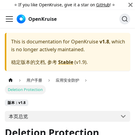
⭐️ If you like OpenKruise, give it a star on
GitHub
! ⭐️
OpenKruise
This is documentation for
OpenKruise
v1.8
, which
is no longer actively maintained.
稳定版本的文档, 参考
Stable
(
v1.9
).
用户手册
应用安全防护
Deletion Protection
版本：v1.8
本页总览
Deletion Protection