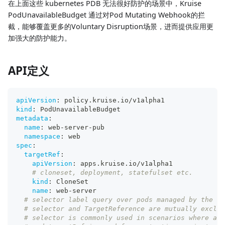
在上面这些 kubernetes PDB 无法很好防护的场景中，Kruise
PodUnavailableBudget 通过对Pod Mutating Webhook的拦
截，能够覆盖更多的Voluntary Disruption场景，进而提供应用更
加强大的防护能力。
API定义
apiVersion
:
 policy.kruise.io/v1alpha1
kind
:
 PodUnavailableBudget
metadata
:
name
:
 web
-
server
-
pub
namespace
:
 web
spec
:
targetRef
:
apiVersion
:
 apps.kruise.io/v1alpha1
# cloneset, deployment, statefulset etc.
kind
:
 CloneSet
name
:
 web
-
server
# selector label query over pods managed by the bu
# selector and TargetReference are mutually exclus
# selector is commonly used in scenarios where app