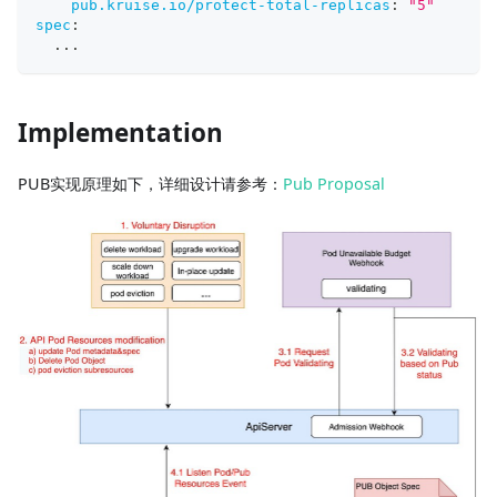
pub.kruise.io/protect-total-replicas
:
"5"
spec
:
...
Implementation
PUB实现原理如下，详细设计请参考：
Pub Proposal