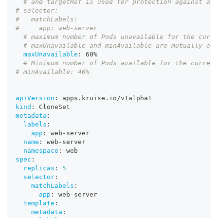
# and targetRef is used for protection against a s
# selector:
#   matchLabels:
#     app: web-server
# maximum number of Pods unavailable for the curre
# maxUnavailable and minAvailable are mutually exc
maxUnavailable
:
 60%
# Minimum number of Pods available for the current
# minAvailable: 40%
---
---
---
---
---
---
---
-
-
apiVersion
:
 apps.kruise.io/v1alpha1
kind
:
 CloneSet
metadata
:
labels
:
app
:
 web
-
server
name
:
 web
-
server
namespace
:
 web
spec
:
replicas
:
5
selector
:
matchLabels
:
app
:
 web
-
server
template
:
metadata
: