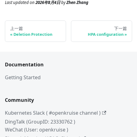
Last updated
on
2026年8月4日
by
Zhen Zhang
上一篇
下一篇
Deletion Protection
HPA configuration
Documentation
Getting Started
Community
Kubernetes Slack ( #openkruise channel )
DingTalk (GroupID: 23330762 )
WeChat (User: openkruise )