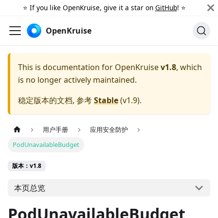
⭐️ If you like OpenKruise, give it a star on
GitHub
! ⭐️
OpenKruise
This is documentation for
OpenKruise
v1.8
, which
is no longer actively maintained.
稳定版本的文档, 参考
Stable
(
v1.9
).
用户手册
应用安全防护
PodUnavailableBudget
版本：v1.8
本页总览
PodUnavailableBudget