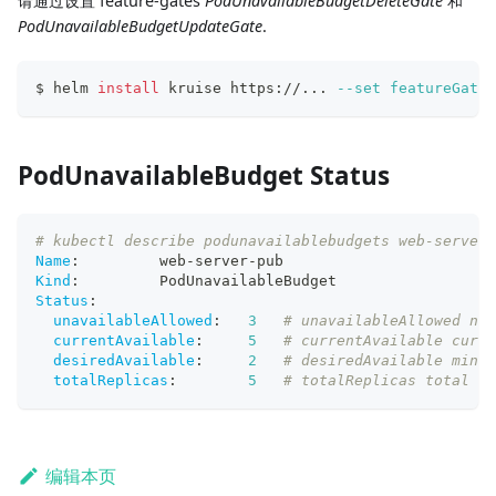
请通过设置 feature-gates
PodUnavailableBudgetDeleteGate
和
PodUnavailableBudgetUpdateGate
.
$ helm 
install
 kruise https://
..
. 
--set
featureGates
PodUnavailableBudget Status
# kubectl describe podunavailablebudgets web-server-
Name
:
         web
-
server
-
pub
Kind
:
         PodUnavailableBudget
Status
:
unavailableAllowed
:
3
# unavailableAllowed num
currentAvailable
:
5
# currentAvailable curre
desiredAvailable
:
2
# desiredAvailable minim
totalReplicas
:
5
# totalReplicas total nu
编辑本页