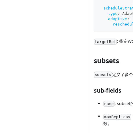
scheduleStra
type
:
 Adap
adaptive
:
reschedu
: 指定W
targetRef
subsets
定义了多个
subsets
sub-fields
: subs
name
maxReplicas
数。