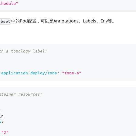
chedule"
中的Pod配置，可以是Annotations、Labels、Env等。
ubset
th a topology label:
.application.deploy/zone
:
"zone-a"
ntainer resources:
:
in
s
:
"2"