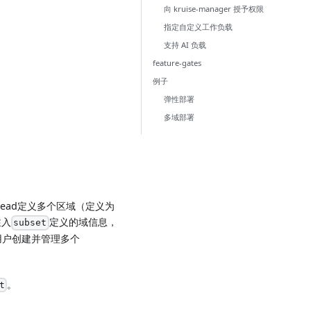
向 kruise-manager 授予权限
指定自定义工作负载
支持 AI 负载
feature-gates
例子
弹性部署
多域部署
dSpread定义多个区域（定义为
注入
定义的域信息，
subset
帮助用户创建并管理多个
。
t