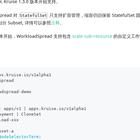
 Kruise 1.3.0 版本开始支持。
pread 对
只支持扩容管理，缩容仍旧保留 StatefulSet
StatefulSet
 Subset, 详情可以参照
注释
。
本开始，WorkloadSpread 支持包含
scale sub-resource
的自定义工作
ps.kruise.io/v1alpha1
Spread
adspread
-
demo
:
 apps/v1 
|
 apps.kruise.io/v1alpha1
oyment 
|
 CloneSet
load
-
xxx
bset
-
a
NodeSelectorTerm
: