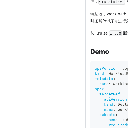
注：
从
StatefulSet
特别地，WorkloadS
时按照Pod序号进行划分
从 Kruise
版
1.5.0
Demo
apiVersion
:
 ap
kind
:
 Workload
metadata
:
name
:
 worklo
spec
:
targetRef
:
apiVersion
kind
:
 Depl
name
:
 work
subsets
:
-
name
:
 su
required