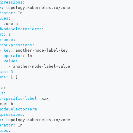
xpressions
:
y
:
 topology.kubernetes.io/zone
erator
:
 In
lues
:
-
 zone
-
a
dNodeSelectorTerms
:
ht
:
1
erence
:
tchExpressions
:
-
key
:
 another
-
node
-
label
-
key
operator
:
 In
values
:
-
 another
-
node
-
label
-
value
cas
:
3
ons
:
[
]
ta
:
ls
:
x-specific-label
:
 xxx
bset
-
b
NodeSelectorTerm
:
xpressions
:
y
:
 topology.kubernetes.io/zone
erator
:
 In
lues
: