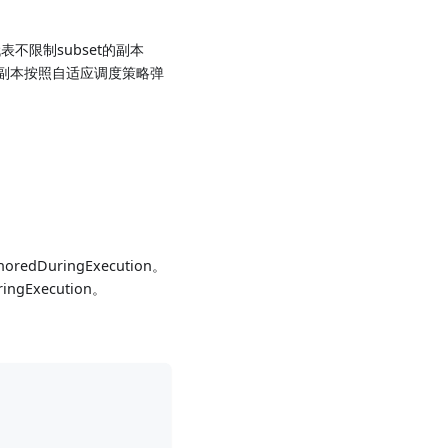
表不限制subset的副本
余副本按照自适应调度策略弹
gnoredDuringExecution。
ringExecution。