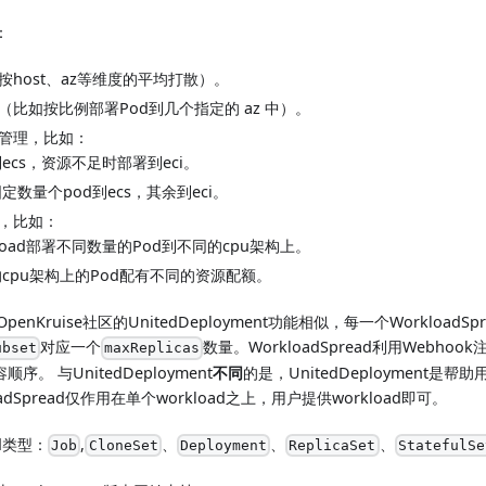
：
host、az等维度的平均打散）。
比如按比例部署Pod到几个指定的 az 中）。
管理，比如：
ecs，资源不足时部署到eci。
定数量个pod到ecs，其余到eci。
，比如：
kload部署不同数量的Pod到不同的cpu架构上。
cpu架构上的Pod配有不同的资源配额。
d与OpenKruise社区的UnitedDeployment功能相似，每一个Workloa
对应一个
数量。WorkloadSpread利用Webhook
ubset
maxReplicas
序。 与UnitedDeployment
不同
的是，UnitedDeployment是
loadSpread仅作用在单个workload之上，用户提供workload即可。
d类型：
,
、
、
、
Job
CloneSet
Deployment
ReplicaSet
StatefulSe