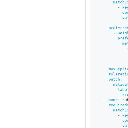
matchE
-
ke
op
va
preferre
-
weig
pref
ma
maxRepli
tolerati
patch
:
metada
labe
xx
-
name
:
 su
required
matchE
-
ke
op
va