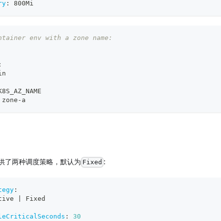
ry
:
 800Mi
ntainer env with a zone name:
:
in
K8S_AZ_NAME
 zone
-
a
ad提供了两种调度策略，默认为
:
Fixed
tegy
:
tive 
|
 Fixed
leCriticalSeconds
:
30