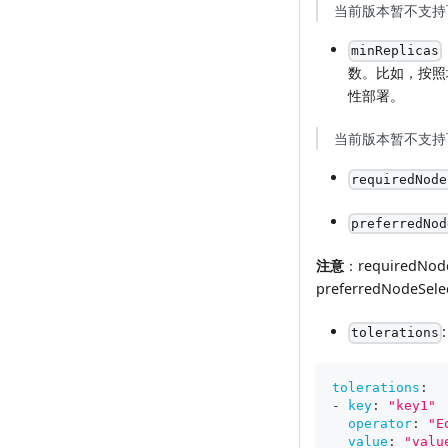
当前版本暂不支持
minReplicas
数。比如，按照
性部署。
当前版本暂不支持
requiredNode
preferredNod
注意
：requiredNode
preferredNodeSele
tolerations
tolerations
:
-
key
:
"key1"
operator
:
"E
value
:
"valu