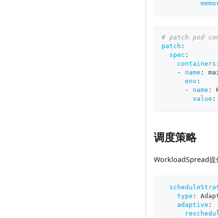
memo
# patch pod co
patch
:
spec
:
containers
-
name
:
 ma
env
:
-
name
:
 
value
:
调度策略
WorkloadSpre
scheduleStra
type
:
 Adap
adaptive
:
reschedu