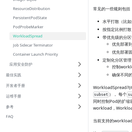
ResourceDistribution
常见的一些规则包括
PersistentPodState
水平打散（比如按
PodProbeMarker
按指定比例打散（
WorkloadSpread
带优先级的分区
优先部署到
Job Sidecar Terminator
优先部署固
Container Launch Priority
定制化分区管理
应用安全防护
控制wor
确保不同的
最佳实践
开发者手册
WorkloadSprea
）， 每个
subset
s
运维手册
同时控制Pod的扩缩容顺
参考
workload，Work
FAQ
当前支持的workloa