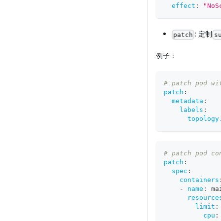
effect
:
"NoS
: 定制
patch
s
例子：
# patch pod wi
patch
:
metadata
:
labels
:
topology
# patch pod co
patch
:
spec
:
containers
-
name
:
 ma
resource
limit
:
cpu
: