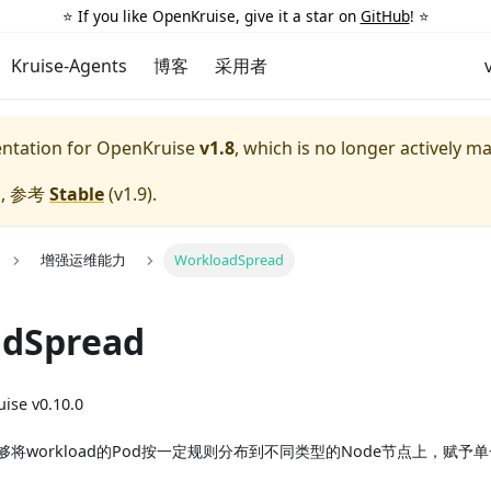
⭐️ If you like OpenKruise, give it a star on
GitHub
! ⭐️
Kruise-Agents
博客
采用者
entation for
OpenKruise
v1.8
, which is no longer actively m
, 参考
Stable
(
v1.9
).
增强运维能力
WorkloadSpread
dSpread
ise v0.10.0
ad能够将workload的Pod按一定规则分布到不同类型的Node节点上，赋予单