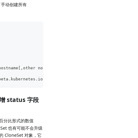
了手动创建所有
hostname
[
,
other node labels
]
beta.kubernetes.io/zone
[
,
other node labels
]
 status 字段
百分比形式的数值
eSet 也有可能不会升级
的 CloneSet 对象，它