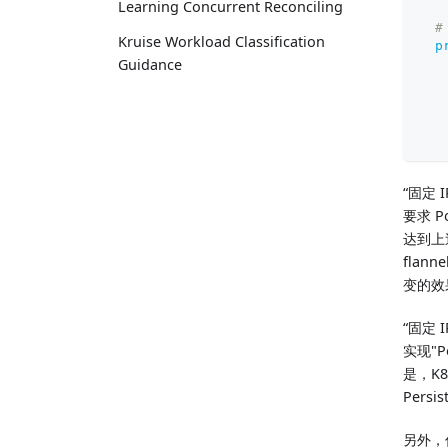
Learning Concurrent Reconciling
#
Kruise Workload Classification
p
Guidance
“固定 
要求 
达到上
flan
变的效
“固定 
实现"P
是，K
Persi
另外，你可