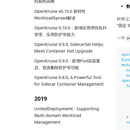
到新的高峰
数
OpenKruise v0.10.0 新特性
WorkloadSpread解读
针对上述
“固定 
OpenKruise 0.10.0：新增应用弹性拓扑
管理、应用防护等能力
一个
P
OpenKruise 0.9.0, SidecarSet Helps
Mesh Container Hot Upgrade
api
kin
OpenKruise 0.9.0：新增Pod容器重
met
启、资源删除防护等功能
n
n
OpenKruise 0.8.0, A Powerful Tool
spe
for Sidecar Container Management
t
2019
UnitedDeploymemt - Supporting
Multi-domain Workload
#
Management
r