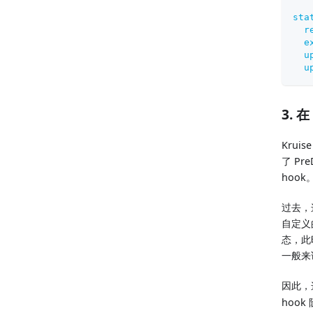
sta
r
e
u
u
3. 在
Kruis
了 Pre
hook
过去，
自定义
态，此时
一般来
因此，这
hook