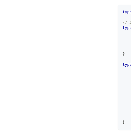
typ
// 
typ
   
   
}
typ
   
   
   
}