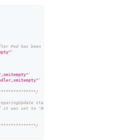
fter Pod has been updated. 
mpty"`
r,omitempty"`
ndler,omitempty"`
***************/
reparingUpdate state.
f it was set to 'NotReady' at preparingUpdate state.
***************/