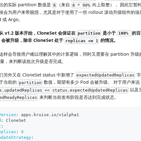
的实际 partition 数值是
（来自
向上取整）， 因此它暂
8
8 * 90%
候会为用户来带困惑，尤其是对于使用了一些 rollout 滚动升级组件的场景，
ut 或 Argo。
 v1.2 版本开始，CloneSet 会保证在
是小于
的百
partition
100%
d 会被升级，除非 CloneSet 处于
的情况。
replicas <= 1
这样会导致用户难以理解其中的计算逻辑，同时又需要在 partition 升
 数量，来判断该批次升级是否完成。
另外又在 CloneSet status 中新增了
字
expectedUpdatedReplicas
于当前的
数值，期望有多少 Pod 会被升级。 对于用户来
partition
以及
s.updatedReplicas >= status.expectedUpdatedReplicas
来判断当前发布阶段是否达到完成状态。
edReadyReplicas
Version
:
 apps.kruise.io/v1alpha1
d
:
 CloneSet
c
:
eplicas
:
8
pdateStrategy
: