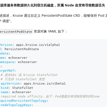
据库服务将数据持久化到宿主机磁盘，所属 Node 改变将导致数据丢失
描述，Kruise 通过自定义 PersistentPodState CRD，能够保持 
IP 调度”。
资源对象 YAML 如下：
ersistentPodState
Version
:
 apps.kruise.io/v1alpha1
d
:
 PersistentPodState
adata
:
ame
:
 echoserver
amespace
:
 echoserver
c
:
argetRef
:
# 原生k8s 或 kruise StatefulSet
# 只支持 StatefulSet 类型
apiVersion
:
 apps.kruise.io/v1beta1
kind
:
 StatefulSet
name
:
 echoserver
 required node affinity，如下：Pod重建后将强制部署到同Zone
equiredPersistentTopology
:
nodeTopologyKeys
: