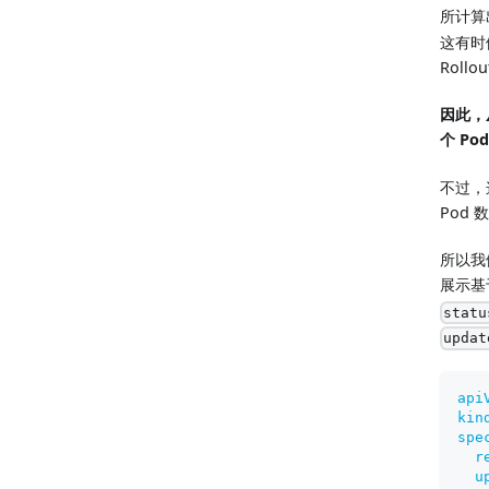
所计算出
这有时
Rollo
因此，从
个 Po
不过，
Pod
所以我们
展示基
statu
updat
api
kin
spe
r
u