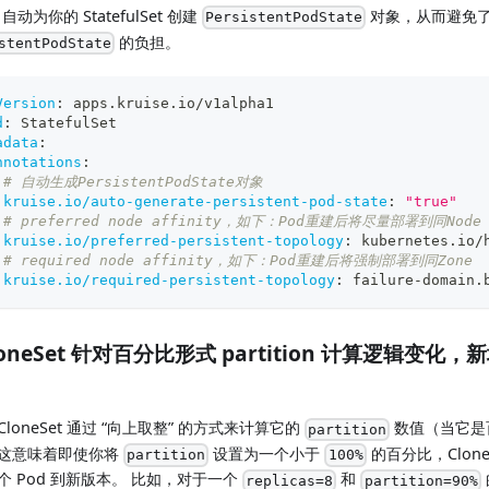
e 自动为你的 StatefulSet 创建
对象，从而避免
PersistentPodState
的负担。
stentPodState
Version
:
 apps.kruise.io/v1alpha1
d
:
 StatefulSet
adata
:
nnotations
:
# 自动生成PersistentPodState对象
kruise.io/auto-generate-persistent-pod-state
:
"true"
# preferred node affinity，如下：Pod重建后将尽量部署到同Node
kruise.io/preferred-persistent-topology
:
 kubernetes.io/
# required node affinity，如下：Pod重建后将强制部署到同Zone
kruise.io/required-persistent-topology
:
 failure
-
domain.
CloneSet 针对百分比形式 partition 计算逻辑变化，新增
loneSet 通过 “向上取整” 的方式来计算它的
数值（当它是
partition
这意味着即使你将
设置为一个小于
的百分比，Clon
partition
100%
个 Pod 到新版本。 比如，对于一个
和
replicas=8
partition=90%