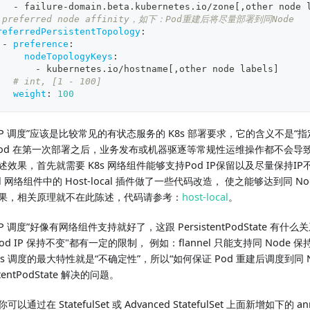
-
 failure
-
domain.beta.kubernetes.io/zone
[
,
other node 
 preferred node affinity，如下：Pod重建后将尽量部署到同Node
referredPersistentTopology
:
-
preference
:
nodeTopologyKeys
:
-
 kubernetes.io/hostname
[
,
other node labels
]
# int, [1 - 100]
weight
:
100
IP 调度”应该是比较常见的有状态服务的 K8s 部署要求，它的含义不是“指定 
Pod 在第一次部署之后，业务发布或机器驱逐等常规性运维操作都不会导致 P
述效果，首先就需要 K8s 网络组件能够支持Pod IP保留以及尽量保持I
nel 网络组件中的 Host-local 插件做了一些代码改造， 使之能够达到同 Nod
果，相关原理就不在此陈述，代码请参考：
host-local
。
IP 调度”好像有网络组件支持就好了，这跟 PersistentPodState 有
od IP 保持不变"都有一定的限制， 例如：flannel 只能支持同 Node 保持
8s 调度的最大特性就是“不确定性”，所以“如何保证 Pod 重建后调度到同 N
stentPodState 解决的问题。
以通过在 StatefulSet 或 Advanced StatefulSet 上面新增如下的 an