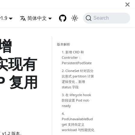
v1.9
简体中文
Search
新增
版本解析
1. 新增 CRD 和
e 实现有
Controller：
PersistentPodState
2. CloneSet 针对百分
P 复用
比形式 partition 计算
逻辑变化，新增
status 字段
3. 在 lifecycle hook
阶段设置 Pod not-
ready
4.
PodUnavailableBud
get 支持自定义
workload 与性能优化
v1.2 版本。