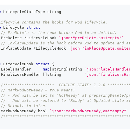
e
 LifecycleStateType 
string
Lifecycle contains the hooks for Pod lifecycle.
e
 Lifecycle 
struct
// PreDelete is the hook before Pod to be deleted. 
 PreDelete 
*
LifecycleHook 
`json:"preDelete,omitempty"`
// InPlaceUpdate is the hook before Pod to update and a
 InPlaceUpdate 
*
LifecycleHook 
`json:"inPlaceUpdate,omite
e
 LifecycleHook 
struct
{
 LabelsHandler     
map
[
string
]
string
`json:"labelsHandle
 FinalizersHandler 
[
]
string
`json:"finalizersHa
/**********************  FEATURE STATE: 1.2.0 *********
// MarkPodNotReady = true means:
// - Pod will be set to 'NotReady' at preparingDelete/p
// - Pod will be restored to 'Ready' at Updated state i
// Default to false.
 MarkPodNotReady 
bool
`json:"markPodNotReady,omitempty"`
/******************************************************