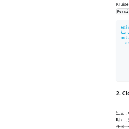
Kruis
Persi
api
kin
met
a
2. 
过去，C
时），
任何一