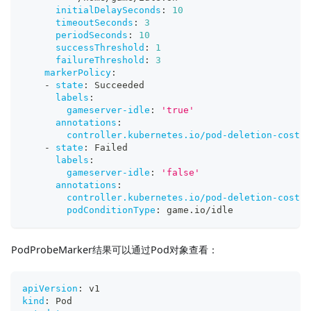
initialDelaySeconds
:
10
timeoutSeconds
:
3
periodSeconds
:
10
successThreshold
:
1
failureThreshold
:
3
markerPolicy
:
-
state
:
 Succeeded
labels
:
gameserver-idle
:
'true'
annotations
:
controller.kubernetes.io/pod-deletion-cost
:
-
state
:
 Failed
labels
:
gameserver-idle
:
'false'
annotations
:
controller.kubernetes.io/pod-deletion-cost
:
podConditionType
:
 game.io/idle
PodProbeMarker结果可以通过Pod对象查看：
apiVersion
:
 v1
kind
:
 Pod