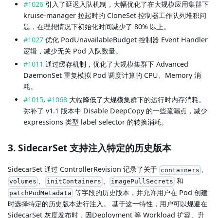
#1026
引入了延迟入队机制，大幅优化了在大规模应用集群下
kruise-manager 拉起时的 CloneSet 控制器工作队列堆积问
题，在理想情况下初始化时间减少了 80% 以上。
#1027
优化 PodUnavailableBudget 控制器 Event Handler
逻辑，减少无关 Pod 入队数量。
#1011
通过缓存机制，优化了大规模集群下 Advanced
DaemonSet 重复模拟 Pod 调度计算的 CPU、Memory 消
耗。
#1015
,
#1068
大幅降低了大规模集群下的运行时内存消耗。
弥补了 v1.1 版本中 Disable DeepCopy 的一些疏漏点，减少
expressions 类型 label selector 的转换消耗。
3. SidecarSet 支持注入特定的历史版本
SidecarSet 通过 ControllerRevision 记录了关于
、
containers
、
、
和
volumes
initContainers
imagePullSecrets
等字段的历史版本，并允许用户在 Pod 创建
patchPodMetadata
时选择特定的历史版本进行注入。 基于这一特性，用户可以规避在
SidecarSet 灰度发布时，因Deployment 等 Workload 扩容、升