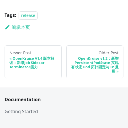
Tags:
release
编辑本页
Newer Post
Older Post
OpenKruise V1.4 版本解
OpenKruise v1.2：新增
读：新增Job Sidecar
PersistentPodState 实现
Terminator能力
有状态 Pod 拓扑固定与 IP 复
用
Documentation
Getting Started