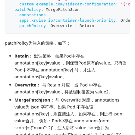
custom.example.com/sidecar-configuration
:
'{"com
patchPolicy
:
 MergePatchJson
-
annotations
:
apps.kruise.io/container-launch-priority
:
 Ordere
patchPolicy
:
 Overwrite 
|
 Retain
patchPolicy为注入的策略，如下：
Retain：
默认策略，如果Pod中存在
annotation[key]=value ，则保留Pod原有的value。只有当
Pod中不存在 annotation[key] 时，才注入
annotations[key]=value。
Overwrite：
与 Retain 对应，当 Pod 中存在
annotation[key]=value，将被强制覆盖为 value2。
MergePatchJson：
与 Overwrite 对应，annotations
value为 json 字符串。如果 Pod 不存在该
annotations[key]，则直接注入。如果存在，则进行 json
value合并。 例如：Pod中存在 annotations[oom-
score]='{"main": 2}'，注入后将 value json合并为
annotations[oom-score]='{"log-agent": 1, "main": 2}'。