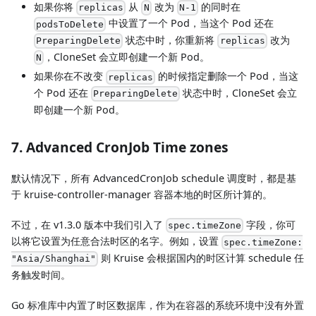
如果你将
从
改为
的同时在
replicas
N
N-1
中设置了一个 Pod，当这个 Pod 还在
podsToDelete
状态中时，你重新将
改为
PreparingDelete
replicas
，CloneSet 会立即创建一个新 Pod。
N
如果你在不改变
的时候指定删除一个 Pod，当这
replicas
个 Pod 还在
状态中时，CloneSet 会立
PreparingDelete
即创建一个新 Pod。
7. Advanced CronJob Time zones
默认情况下，所有 AdvancedCronJob schedule 调度时，都是基
于 kruise-controller-manager 容器本地的时区所计算的。
不过，在 v1.3.0 版本中我们引入了
字段，你可
spec.timeZone
以将它设置为任意合法时区的名字。例如，设置
spec.timeZone:
则 Kruise 会根据国内的时区计算 schedule 任
"Asia/Shanghai"
务触发时间。
Go 标准库中内置了时区数据库，作为在容器的系统环境中没有外置