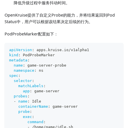
降低升级过程中服务抖动时间。
OpenKruise提供了自定义Probe的能力，并将结果返回到Pod
Status中，用户可以根据该结果决定后续的行为。
PodProbeMarker配置如下：
apiVersion
:
 apps.kruise.io/v1alpha1
kind
:
 PodProbeMarker
metadata
:
name
:
 game
-
server
-
probe
namespace
:
 ns
spec
:
selector
:
matchLabels
:
app
:
 game
-
server
probes
:
-
name
:
 Idle
containerName
:
 game
-
server
probe
:
exec
:
command
:
-
 /home/game/idle.sh      