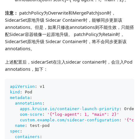
注意：
patchPolicy为Overwrite和MergePatchJson时，
SidecarSet原地升级 Sidecar Container时，能够同步更新该
annotations。但是，如果只修改annotations则不能生效，只能搭
配Sidecar容器镜像一起原地升级。 patchPolicy为Retain时，
SidecarSet原地升级 Sidecar Container时，将不会同步更新该
annotations。
上述配置后，sidecarSet在注入sidecar container时，会注入Pod
annotations，如下：
apiVersion
:
 v1
kind
:
 Pod
metadata
:
annotations
:
apps.kruise.io/container-launch-priority
:
 Ordere
oom-score
:
'{"log-agent": 1, "main": 2}'
custom.example.com/sidecar-configuration
:
'{"com
name
:
 test
-
pod
spec
:
containers
: