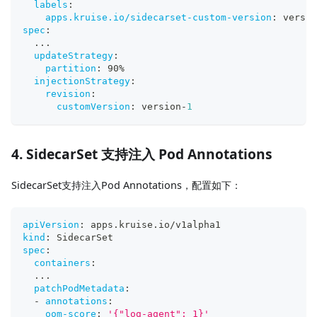
labels
:
apps.kruise.io/sidecarset-custom-version
:
 versio
spec
:
...
updateStrategy
:
partition
:
 90%
injectionStrategy
:
revision
:
customVersion
:
 version
-
1
4. SidecarSet 支持注入 Pod Annotations
SidecarSet支持注入Pod Annotations，配置如下：
apiVersion
:
 apps.kruise.io/v1alpha1
kind
:
 SidecarSet
spec
:
containers
:
...
patchPodMetadata
:
-
annotations
:
oom-score
:
'{"log-agent": 1}'