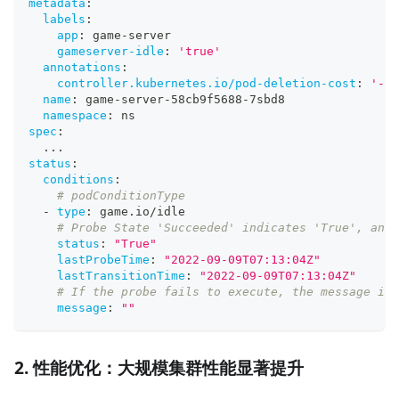
metadata
:
labels
:
app
:
 game
-
server
gameserver-idle
:
'true'
annotations
:
controller.kubernetes.io/pod-deletion-cost
:
'-10
name
:
 game
-
server
-
58cb9f5688
-
7sbd8
namespace
:
 ns
spec
:
...
status
:
conditions
:
# podConditionType
-
type
:
 game.io/idle
# Probe State 'Succeeded' indicates 'True', and 
status
:
"True"
lastProbeTime
:
"2022-09-09T07:13:04Z"
lastTransitionTime
:
"2022-09-09T07:13:04Z"
# If the probe fails to execute, the message is 
message
:
""
2. 性能优化：大规模集群性能显著提升