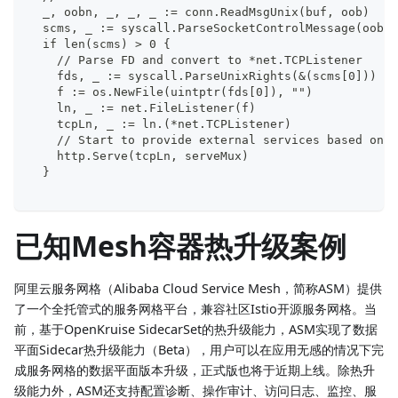
  _, oobn, _, _, _ := conn.ReadMsgUnix(buf, oob)
  scms, _ := syscall.ParseSocketControlMessage(oob[:
  if len(scms) > 0 {
    // Parse FD and convert to *net.TCPListener
    fds, _ := syscall.ParseUnixRights(&(scms[0]))
    f := os.NewFile(uintptr(fds[0]), "")
    ln, _ := net.FileListener(f)
    tcpLn, _ := ln.(*net.TCPListener)
    // Start to provide external services based on t
    http.Serve(tcpLn, serveMux)
  }
已知Mesh容器热升级案例
阿里云服务网格（Alibaba Cloud Service Mesh，简称ASM）提供
了一个全托管式的服务网格平台，兼容社区Istio开源服务网格。当
前，基于OpenKruise SidecarSet的热升级能力，ASM实现了数据
平面Sidecar热升级能力（Beta），用户可以在应用无感的情况下完
成服务网格的数据平面版本升级，正式版也将于近期上线。除热升
级能力外，ASM还支持配置诊断、操作审计、访问日志、监控、服