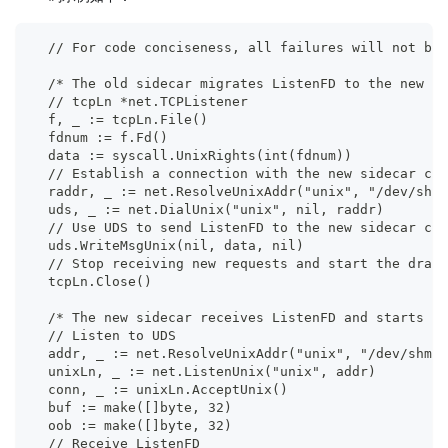
  // For code conciseness, all failures will not be 
  /* The old sidecar migrates ListenFD to the new si
  // tcpLn *net.TCPListener
  f, _ := tcpLn.File()
  fdnum := f.Fd()
  data := syscall.UnixRights(int(fdnum))
  // Establish a connection with the new sidecar con
  raddr, _ := net.ResolveUnixAddr("unix", "/dev/shm/
  uds, _ := net.DialUnix("unix", nil, raddr)
  // Use UDS to send ListenFD to the new sidecar con
  uds.WriteMsgUnix(nil, data, nil)
  // Stop receiving new requests and start the drain
  tcpLn.Close()
  /* The new sidecar receives ListenFD and starts to
  // Listen to UDS
  addr, _ := net.ResolveUnixAddr("unix", "/dev/shm/m
  unixLn, _ := net.ListenUnix("unix", addr)
  conn, _ := unixLn.AcceptUnix()
  buf := make([]byte, 32)
  oob := make([]byte, 32)
  // Receive ListenFD