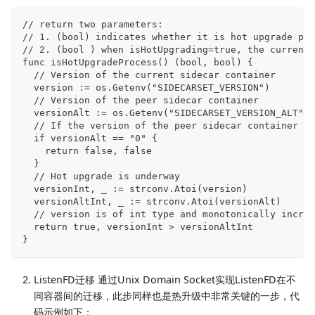
// return two parameters:
// 1. (bool) indicates whether it is hot upgrade pro
// 2. (bool ) when isHotUpgrading=true, the current 
func isHotUpgradeProcess() (bool, bool) {
  // Version of the current sidecar container
  version := os.Getenv("SIDECARSET_VERSION")
  // Version of the peer sidecar container
  versionAlt := os.Getenv("SIDECARSET_VERSION_ALT")
  // If the version of the peer sidecar container is
  if versionAlt == "0" {
    return false, false
  }
  // Hot upgrade is underway
  versionInt, _ := strconv.Atoi(version)
  versionAltInt, _ := strconv.Atoi(versionAlt)
  // version is of int type and monotonically increa
  return true, versionInt > versionAltInt
}
ListenFD迁移 通过Unix Domain Socket实现ListenFD在不
同容器间的迁移，此步同样也是热升级中非常关键的一步，代
码示例如下：