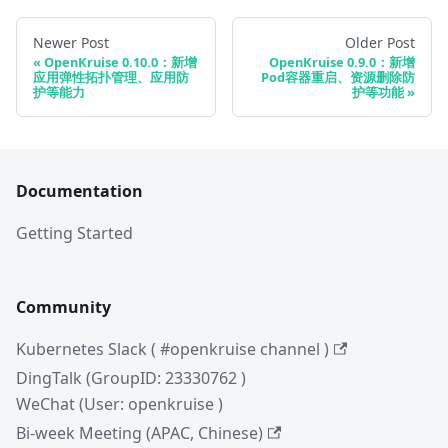
Newer Post
Older Post
OpenKruise 0.10.0：新增
OpenKruise 0.9.0：新增
应用弹性拓扑管理、应用防
Pod容器重启、资源删除防
护等能力
护等功能
Documentation
Getting Started
Community
Kubernetes Slack ( #openkruise channel )
DingTalk (GroupID: 23330762 )
WeChat (User: openkruise )
Bi-week Meeting (APAC, Chinese)