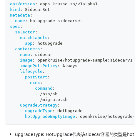
apiVersion
:
 apps.kruise.io/v1alpha1
kind
:
 SidecarSet
metadata
:
name
:
 hotupgrade
-
sidecarset
spec
:
selector
:
matchLabels
:
app
:
 hotupgrade
containers
:
-
name
:
 sidecar
image
:
 openkruise/hotupgrade
-
sample
:
sidecarv1
imagePullPolicy
:
 Always
lifecycle
:
postStart
:
exec
:
command
:
-
 /bin/sh
-
 /migrate.sh
upgradeStrategy
:
upgradeType
:
 HotUpgrade
hotUpgradeEmptyImage
:
 openkruise/hotupgrade
-
sa
upgradeType: HotUpgrade代表该sidecar容器的类型是hot