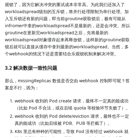
观锁了，因为它解决冲突的重试成本非常高。为此我们还加入了
workloadspread级别的互斥锁，将并行处理限制为串行处理。加
入互斥锁还有新的问题，即当前groutine获取锁后，极有可能从
infromer中拿的workloadspread不是最新的，还是会冲突。所以
groutine在更新完workloadspread之后，先将最新的
workloadspread对象缓存起来再释放锁，这样新的groutine获取
锁后就可以直接从缓存中拿到最新的workloadspread。当然，多
个webhook的情况下还是需要结合乐观锁机制来解决冲突。
3.2 解决数据一致性问题
那么，missingReplicas 数值是否交由 webhook 控制即可呢？答
案是不行，因为：
webhook 收到的 Pod create 请求，最终不一定真的能成功
（比如 Pod 不合法，或在后续 quota 等校验环节失败了）。
webhook 收到的 Pod delete/eviction 请求，最终也不一定
真的能成功（比如后续被 PDB、PUB 等拦截了）。
K8s 里总有种种的可能性，导致 Pod 没有经过 webhook 就