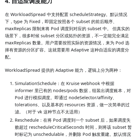
4. 自适应调度能力
在 WorkloadSpread 中支持配置 scheduleStrategy。默认情况
下，type 为 Fixed，即固定按照各个 subset 的前后顺序、
maxReplicas 限制来将 Pod 调度到对应的 subset 中。 但真实的
场景下，很多时候 subset 分区或拓扑的资源，不一定能完全满足
maxReplicas 数量。用户需要按照实际的资源情况，来为 Pod 选
择有资源的分区扩容。这就需要用 Adaptive 这种自适应的调度分
配。
WorkloadSpread 提供的 Adaptive 能力，逻辑上分为两种：
SimulationSchedule：在 Kruise webhook 中根据
informer 里已有的 nodes/pods 数据，组装出调度账本，对
Pod 进行模拟调度。即通过 nodeSelector/affinity、
tolerations、以及基本的 resources 资源，做一次简单的过
滤。（对于 vk 这种节点不太适用）
Reschedule：在将 Pod 调度到一个 subset 后，如果调度失
败超过 rescheduleCriticalSeconds 时间，则将该 subset 暂
时标记为 unschedulable，并删除 Pod 触发重建。默认情况