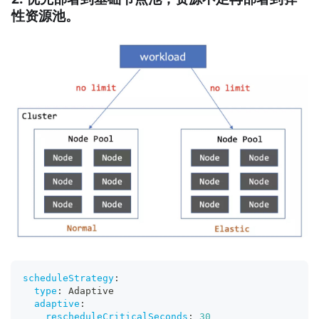
性资源池。
scheduleStrategy
:
type
:
 Adaptive
adaptive
:
rescheduleCriticalSeconds
:
30