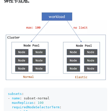
弹性节点池。
subsets
:
-
name
:
 subset
-
normal
maxReplicas
:
100
requiredNodeSelectorTerm
: