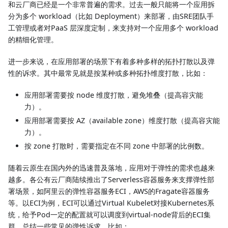
和云厂商已经是一个非常普遍的需求。过去一般只能将一个应用拆
分为多个 workload（比如 Deployment）来部署，由SRE团队手
工管理或者对PaaS 层深度定制，来支持对一个应用多个 workload
的精细化管理。
进一步来说，在应用部署的场景下有着多种多样的拓扑打散以及弹
性的诉求。其中最常见就是按某种或多种拓扑维度打散，比如：
应用部署需要按 node 维度打散，避免堆叠（提高容灾能
力）。
应用部署需要按 AZ（available zone）维度打散（提高容灾能
力）。
按 zone 打散时，需要指定在不同 zone 中部署的比例数。
随着云原生在国内外的迅速普及落地，应用对于弹性的需求也越来
越多。各公有云厂商陆续推出了Serverless容器服务来支撑弹性部
署场景，如阿里云的弹性容器服务ECI，AWS的Fragate容器服务
等。以ECI为例，ECI可以通过Virtual Kubelet对接Kubernetes系
统，给予Pod一定的配置就可以调度到virtual-node背后的ECI集
群。总结一些常见的弹性诉求，比如：