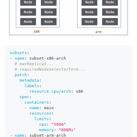
subsets
:
-
name
:
 subset
-
x86
-
arch
# maxReplicas...
# requiredNodeSelectorTerm...
patch
:
metadata
:
labels
:
resource.cpu/arch
:
 x86
spec
:
containers
:
-
name
:
 main
resources
:
limits
:
cpu
:
"500m"
memory
:
"800Mi"
-
name
:
 subset
-
arm
-
arch