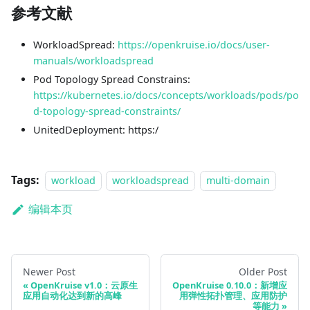
参考文献
WorkloadSpread:
https://openkruise.io/docs/user-
manuals/workloadspread
Pod Topology Spread Constrains:
https://kubernetes.io/docs/concepts/workloads/pods/po
d-topology-spread-constraints/
UnitedDeployment: https:/
Tags:
workload
workloadspread
multi-domain
编辑本页
Newer Post
Older Post
OpenKruise v1.0：云原生
OpenKruise 0.10.0：新增应
应用自动化达到新的高峰
用弹性拓扑管理、应用防护
等能力