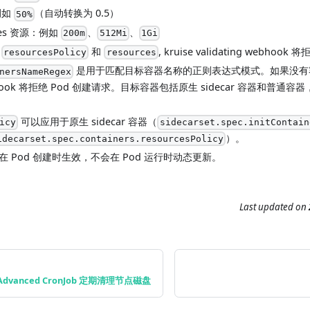
例如
（自动转换为 0.5）
50%
etes 资源：例如
、
、
200m
512Mi
1Gi
了
和
, kruise validating webhoo
resourcesPolicy
resources
是用于匹配目标容器名称的正则表达式模式。如果没有
nersNameRegex
ook 将拒绝 Pod 创建请求。目标容器包括原生 sidecar 容器和普通容器，不包括
可以应用于原生 sidecar 容器（
icy
sidecarset.spec.initContain
）。
idecarset.spec.containers.resourcesPolicy
 Pod 创建时生效，不会在 Pod 运行时动态更新。
Last updated
on
 + Advanced CronJob 定期清理节点磁盘