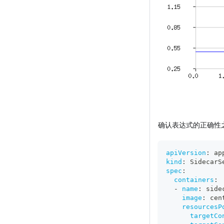
确认表达式的正确性之后
apiVersion
:
 ap
kind
:
 SidecarS
spec
:
containers
:
-
name
:
 side
image
:
 cen
resourcesP
targetCo