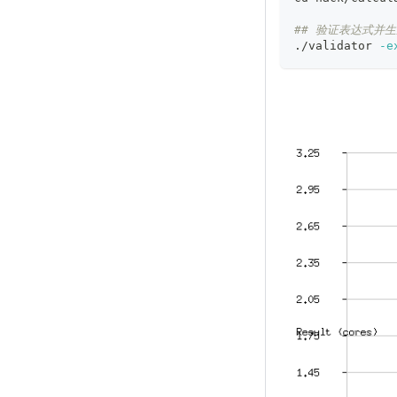
## 验证表达式并
./validator 
-e