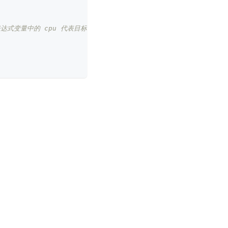
表达式变量中的 cpu 代表目标容器的 cpu 资源 limits 之和，它值的计算方式通过 