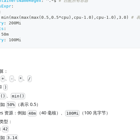
ntainersNameRegex
:
 ^.
*$
# 匹配所有容器
sExpr
:
:
 min(max(max(max(0.5
,
0.5
*cpu)
,
cpu
-
1.0)
,
cpu
-
1.0)
,
3.0) 
# 
ry
:
 200Mi
ts
:
 50m
ry
:
 100Mi
算：
：
、
、
、
+
-
*
/
和
)
、
x()
min()
例如
（表示 0.5）
50%
etes 资源：例如
（40 毫核）、
（100 兆字节）
40m
100Mi
类型：
如
42
例如
3.14