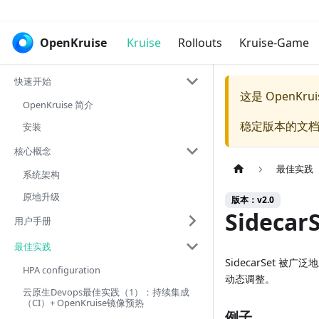
OpenKruise
Kruise
Rollouts
Kruise-Game
快速开始
这是 OpenKr
OpenKruise 简介
稳定版本的文档
安装
核心概念
最佳实践
系统架构
原地升级
版本：v2.0
Sideca
用户手册
最佳实践
SidecarSet 被
HPA configuration
动态调整。
云原生Devops最佳实践（1）：持续集成
（CI）+ OpenKruise镜像预热
例子