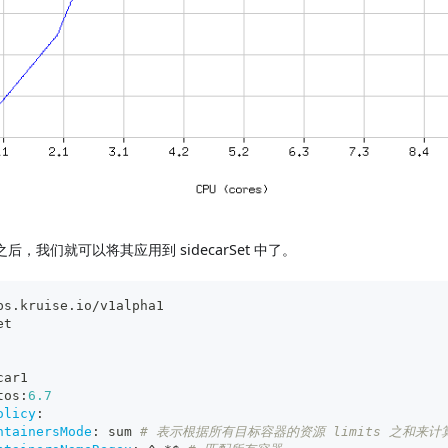
，我们就可以将其应用到 sidecarSet 中了。
ps.kruise.io/v1alpha1
et
car1
tos
:
6.7
olicy
:
ntainersMode
:
 sum 
# 表示根据所有目标容器的资源 limits 之和来计算 s