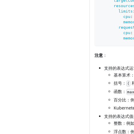
targetCo
resource
limits
cpu
:
memo
reques
cpu
:
memo
注意
：
支持的表达式运
基本算术
括号：
(
函数：
ma
百分比：
Kubern
支持的表达式值
整数：例
浮点数：