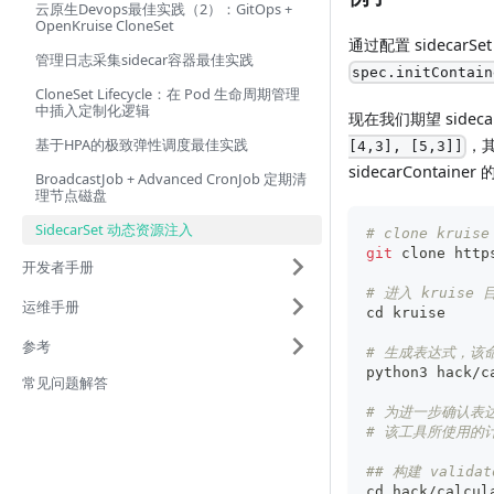
云原生Devops最佳实践（2）：GitOps +
OpenKruise CloneSet
通过配置 sidecarS
管理日志采集sidecar容器最佳实践
spec.initContain
CloneSet Lifecycle：在 Pod 生命周期管理
中插入定制化逻辑
现在我们期望 sidec
，其
基于HPA的极致弹性调度最佳实践
[4,3], [5,3]]
sidecarConta
BroadcastJob + Advanced CronJob 定期清
理节点磁盘
SidecarSet 动态资源注入
# clone kruis
git
 clone http
开发者手册
# 进入 kruise 
运维手册
cd
 kruise
参考
# 生成表达式，该命令会返
python3 hack/c
常见问题解答
# 为进一步确认表达
# 该工具所使用的计
## 构建 valida
cd
 hack/calcul