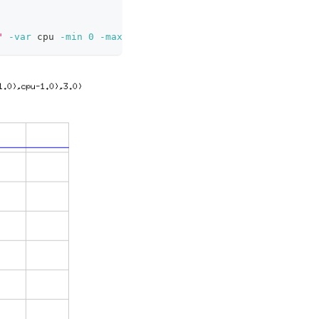
"
-var
 cpu 
-min
0
-max
 10500m 
-output
 plot.png