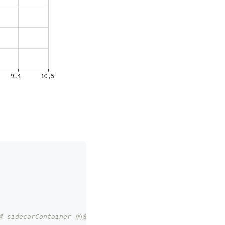
idecarContainer 的资源