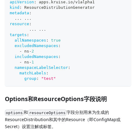
apiVersion
:
 apps.kruise.io/v1alpha1
kind
:
 ResourceDistributionGenerator
metadata
:
...
...
resource
:
...
...
targets
:
allNamespaces
:
true
excludedNamespaces
:
-
 ns
-
2
includedNamespaces
:
-
 ns
-
1
namespaceLabelSelector
:
matchLabels
:
group
:
"test"
Options和ResourceOptions字段说明
和
字段分别用来为生成的
options
resourceOptions
ResourceDistribution和其中的Resource（即ConfigMap或
Secret）设置注解或标签。