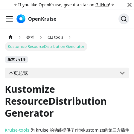
⭐️ If you like OpenKruise, give it a star on
GitHub
! ⭐️
OpenKruise
参考
CLI tools
Kustomize ResourceDistribution Generator
版本：v1.9
本页总览
Kustomize
ResourceDistribution
Generator
Kruise-tools
为 kruise 的功能提供了作为kustomize的第三方插件