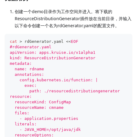
创建一个demo目录作为工作空间并进入。将下载的
ResourceDistributionGenerator插件放在当前目录，并输入
以下命令创建一个名为rdGenerator.yaml的配置文件。
cat
>
 rdGenerator.yaml 
<<
EOF
#rdGenerator.yaml
apiVersion: apps.kruise.io/v1alpha1
kind: ResourceDistributionGenerator
metadata:
  name: rdname
  annotations:
    config.kubernetes.io/function: |
      exec:
        path: ./resourcedistributiongenerator
resource:
  resourceKind: ConfigMap
  resourceName: cmname
  files:
    - application.properties
  literals:
    - JAVA_HOME=/opt/java/jdk
  resourceOptions: