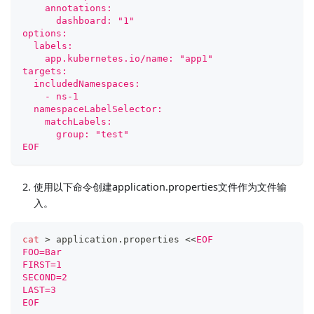
    annotations:
      dashboard: "1"
options:
  labels:
    app.kubernetes.io/name: "app1"
targets:
  includedNamespaces:
    - ns-1
  namespaceLabelSelector:
    matchLabels:
      group: "test"
EOF
使用以下命令创建application.properties文件作为文件输
入。
cat
>
 application.properties 
<<
EOF
FOO=Bar
FIRST=1
SECOND=2
LAST=3
EOF