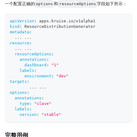
一个配置正确的
和
字段如下所示：
options
resourceOptions
apiVersion
:
 apps.kruise.io/v1alpha1
kind
:
 ResourceDistributionGenerator
metadata
:
...
...
resource
:
...
...
resourceOptions
:
annotations
:
dashboard
:
"1"
labels
:
environment
:
"dev"
targets
:
...
...
options
:
annotations
:
type
:
"slave"
labels
:
version
:
"stable"
完整用例