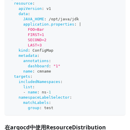
resource
:
apiVersion
:
 v1
data
:
JAVA_HOME
:
 /opt/java/jdk
application.properties
:
|
        FOO=Bar
        FIRST=1
        SECOND=2
        LAST=3
kind
:
 ConfigMap
metadata
:
annotations
:
dashboard
:
"1"
name
:
 cmname
targets
:
includedNamespaces
:
list
:
-
name
:
 ns
-
1
namespaceLabelSelector
:
matchLabels
:
group
:
 test
在argocd中使用ResourceDistribution