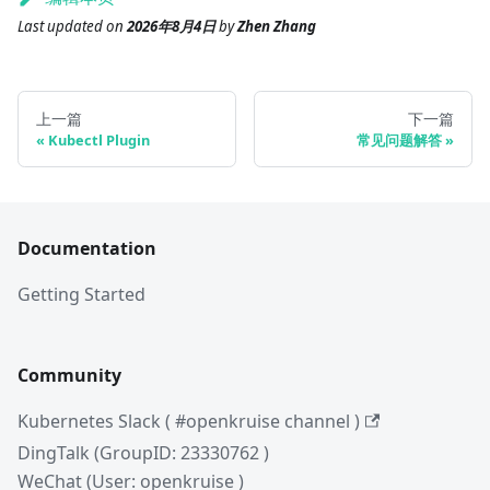
Last updated
on
2026年8月4日
by
Zhen Zhang
上一篇
下一篇
Kubectl Plugin
常见问题解答
Documentation
Getting Started
Community
Kubernetes Slack ( #openkruise channel )
DingTalk (GroupID: 23330762 )
WeChat (User: openkruise )