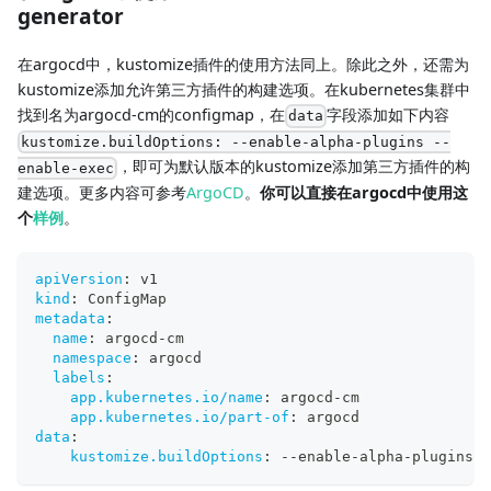
generator
在argocd中，kustomize插件的使用方法同上。除此之外，还需为
kustomize添加允许第三方插件的构建选项。在kubernetes集群中
找到名为argocd-cm的configmap，在
字段添加如下内容
data
kustomize.buildOptions: --enable-alpha-plugins --
，即可为默认版本的kustomize添加第三方插件的构
enable-exec
建选项。更多内容可参考
ArgoCD
。
你可以直接在argocd中使用这
个
样例
。
apiVersion
:
 v1
kind
:
 ConfigMap
metadata
:
name
:
 argocd
-
cm
namespace
:
 argocd
labels
:
app.kubernetes.io/name
:
 argocd
-
cm
app.kubernetes.io/part-of
:
 argocd
data
:
kustomize.buildOptions
:
-
-
enable
-
alpha
-
plugins 
-