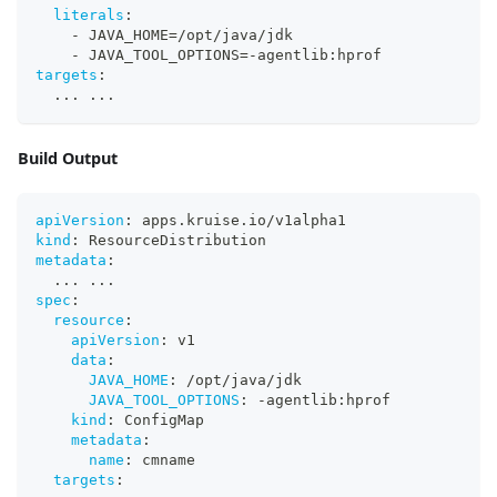
literals
:
-
 JAVA_HOME=/opt/java/jdk
-
 JAVA_TOOL_OPTIONS=
-
agentlib
:
hprof
targets
:
...
...
Build Output
apiVersion
:
 apps.kruise.io/v1alpha1
kind
:
 ResourceDistribution
metadata
:
...
...
spec
:
resource
:
apiVersion
:
 v1
data
:
JAVA_HOME
:
 /opt/java/jdk
JAVA_TOOL_OPTIONS
:
-
agentlib
:
hprof
kind
:
 ConfigMap
metadata
:
name
:
 cmname
targets
: