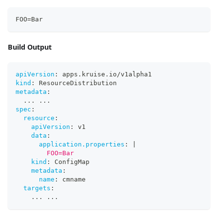
FOO=Bar
Build Output
apiVersion
:
 apps.kruise.io/v1alpha1
kind
:
 ResourceDistribution
metadata
:
...
...
spec
:
resource
:
apiVersion
:
 v1
data
:
application.properties
:
|
        FOO=Bar
kind
:
 ConfigMap
metadata
:
name
:
 cmname
targets
:
...
...