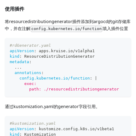
使用插件
将resourcedistributiongenerator插件添加到argocd的git存储库
中，并在注解
填入插件位置
config.kubernetes.io/function
#rdGenerator.yaml
apiVersion
:
 apps.kruise.io/v1alpha1
kind
:
 ResourceDistributionGenerator
metadata
:
...
annotations
:
config.kubernetes.io/function
:
|
      exec:
        path: ./resourcedistributiongenerator
通过kustomization.yaml的generator字段引用。
#kustomization.yaml
apiVersion
:
 kustomize.config.k8s.io/v1beta1
kind
:
 Kustomization