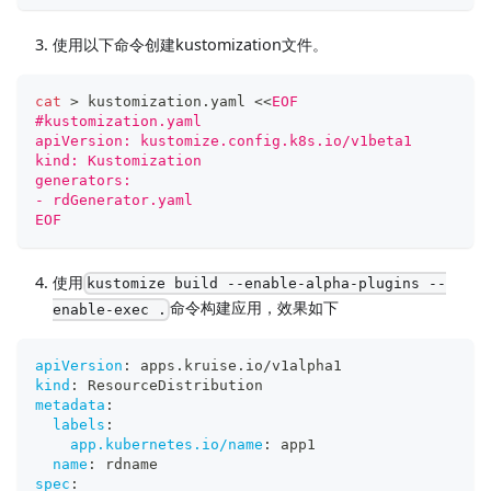
使用以下命令创建kustomization文件。
cat
>
 kustomization.yaml 
<<
EOF
#kustomization.yaml
apiVersion: kustomize.config.k8s.io/v1beta1
kind: Kustomization
generators:
- rdGenerator.yaml
EOF
使用
kustomize build --enable-alpha-plugins --
命令构建应用，效果如下
enable-exec .
apiVersion
:
 apps.kruise.io/v1alpha1
kind
:
 ResourceDistribution
metadata
:
labels
:
app.kubernetes.io/name
:
 app1
name
:
 rdname
spec
: