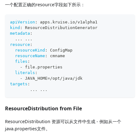
一个配置正确的resource字段如下所示：
apiVersion
:
 apps.kruise.io/v1alpha1
kind
:
 ResourceDistributionGenerator
metadata
:
...
...
resource
:
resourceKind
:
 ConfigMap
resourceName
:
 cmname
files
:
-
 file.properties
literals
:
-
 JAVA_HOME=/opt/java/jdk
targets
:
...
...
ResourceDistribution from File
ResourceDistribution 资源可以从文件中生成 - 例如从一个
java.properties文件。