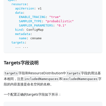
resource
:
apiVersion
:
 v1
data
:
ENABLE_TRACING
:
"true"
SAMPLER_TYPE
:
"probabilistic"
SAMPLER_PARAMETERS
:
"0.1"
kind
:
 ConfigMap
metadata
:
name
:
 cmname
targets
:
...
...
Targets字段说明
字段和ResourceDistribution中
字段的用法基
targets
targets
本相同，注意
和
字
includedNamespaces
excludedNamespaces
段的内容直接是命名空间的名称。
一个配置正确的targets字段如下所示：