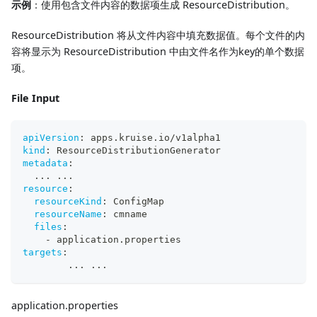
示例
：使用包含文件内容的数据项生成 ResourceDistribution。
ResourceDistribution 将从文件内容中填充数据值。每个文件的内
容将显示为 ResourceDistribution 中由文件名作为key的单个数据
项。
File Input
apiVersion
:
 apps.kruise.io/v1alpha1
kind
:
 ResourceDistributionGenerator
metadata
:
...
...
resource
:
resourceKind
:
 ConfigMap
resourceName
:
 cmname
files
:
-
 application.properties
targets
:
...
...
application.properties