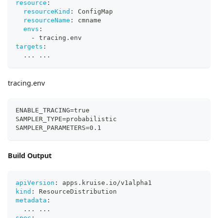
resource
:
resourceKind
:
 ConfigMap
resourceName
:
 cmname
envs
:
-
 tracing.env
targets
:
...
...
tracing.env
ENABLE_TRACING=true
SAMPLER_TYPE=probabilistic
SAMPLER_PARAMETERS=0.1
Build Output
apiVersion
:
 apps.kruise.io/v1alpha1
kind
:
 ResourceDistribution
metadata
:
...
...
spec
: