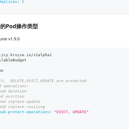
Replicas
:
5
的Pod操作类型
ise v1.9.0
licy.kruise.io/v1alpha1
ilableBudget
mo
lt,  DELETE,EVICT,UPDATE are protected
d operations:
pod deletion
od eviction
pod inplace-update
pod inplace-resizing
pub-protect-operations
:
"EVICT, UPDATE"