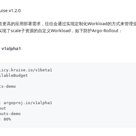
ise v1.2.0
高的应用部署需求，往往会通过实现定制化Workload的方式来管理业务Pod。
了scale子资源的自定义Workload，如下防护Argo-Rollout：
v1alpha1
licy.kruise.io/v1beta1
ilableBudget
ts
-
demo
:
 argoproj.io/v1alpha1
out
outs
-
demo
:
 80%