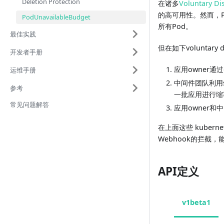
Deletion Protection
在诸多
Voluntary Di
的高可用性。然而，
PodUnavailableBudget
所有Pod。
最佳实践
但在如下voluntar
开发者手册
应用owner通
运维手册
中间件团队利用si
参考
一批应用进行缩
常见问题解答
应用owner和中
在上面这些 kubernet
Webhook的拦截，
API定义
v1beta1