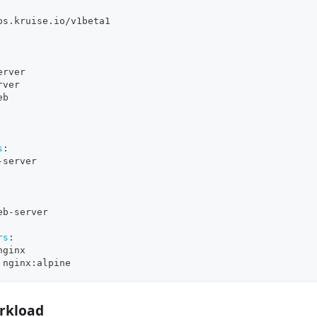
ps.kruise.io/v1beta1
erver
rver
eb
s
:
-
server
eb
-
server
rs
:
nginx
 nginx
:
alpine
kload