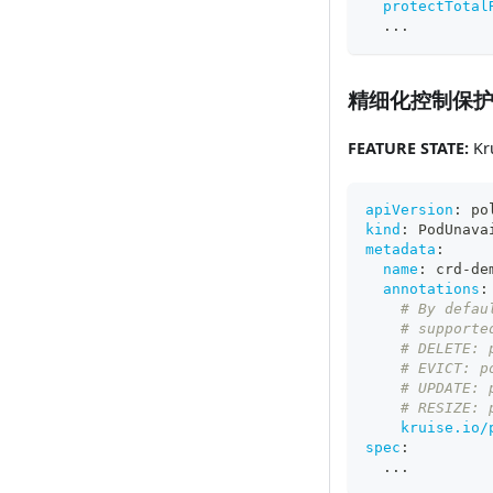
protectTotal
...
精细化控制保护
FEATURE STATE:
Kru
apiVersion
:
 po
kind
:
 PodUnava
metadata
:
name
:
 crd
-
de
annotations
:
# By defau
# supporte
# DELETE: 
# EVICT: p
# UPDATE: 
# RESIZE: 
kruise.io/
spec
:
...