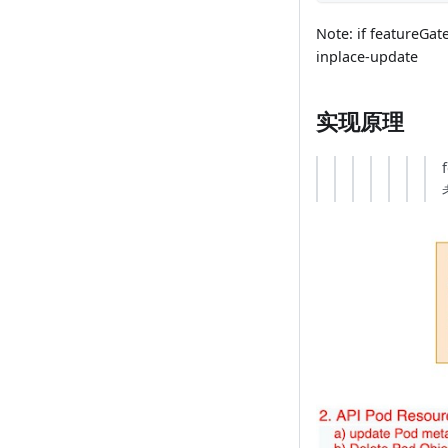
Note: if featureGat
inplace-update
实现原理