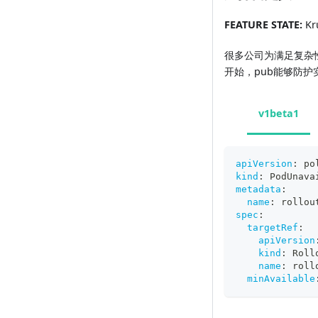
FEATURE STATE:
Kru
很多公司为满足复杂性更
开始，pub能够防护实现
v1beta1
apiVersion
:
 po
kind
:
 PodUnava
metadata
:
name
:
 rollou
spec
:
targetRef
:
apiVersion
kind
:
 Roll
name
:
 roll
minAvailable