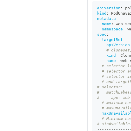
apiVersion
:
 po
kind
:
 PodUnava
metadata
:
name
:
 web
-
se
namespace
:
 w
spec
:
targetRef
:
apiVersion
# cloneset
kind
:
 Clon
name
:
 web
-
# selector l
# selector a
# selector i
# and target
# selector:
#   matchLabel
#     app: web
# maximum nu
# maxUnavail
maxUnavailab
# Minimum nu
# minAvailable
---
---
---
---
--