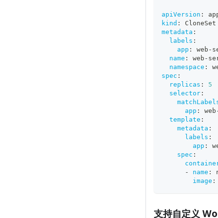
apiVersion
:
 ap
kind
:
 CloneSet
metadata
:
labels
:
app
:
 web
-
s
name
:
 web
-
se
namespace
:
 w
spec
:
replicas
:
5
selector
:
matchLabel
app
:
 web
template
:
metadata
:
labels
:
app
:
 w
spec
:
containe
-
name
:
 
image
:
支持自定义 Wor