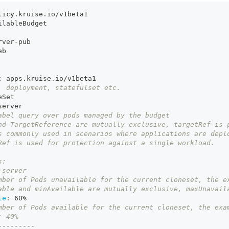
licy.kruise.io/v1beta1
ilableBudget
rver
-
pub
eb
:
 apps.kruise.io/v1beta1
, deployment, statefulset etc.
eSet
server
abel query over pods managed by the budget
nd TargetReference are mutually exclusive, targetRef is 
s commonly used in scenarios where applications are depl
Ref is used for protection against a single workload.
s:
-server
mber of Pods unavailable for the current cloneset, the e
able and minAvailable are mutually exclusive, maxUnavail
le
:
 60%
mber of Pods available for the current cloneset, the exa
: 40%
-
---
---
-
-