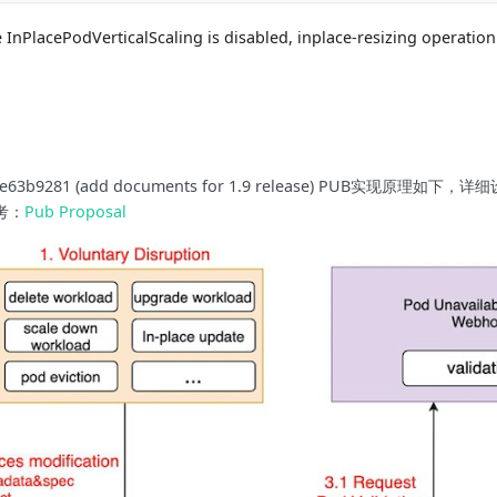
e InPlacePodVerticalScaling is disabled, inplace-resizing operation 
fe63b9281 (add documents for 1.9 release) PUB实现原理如下，
考：
Pub Proposal