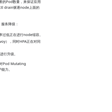
断的Pod数量，来保证应用
tl drain驱逐node上面的
中断、服务降级：
用率过低正在进行node缩容。
envoy），同时HPA正在对同
od进行升级。
Pod Mutating
防护能力。