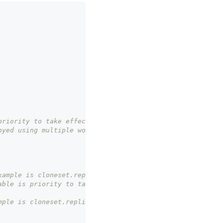
priority to take effect.
oyed using multiple workloads,
xample is cloneset.replicas(5) * 60% = 3
able is priority to take effect
mple is cloneset.replicas(5) * 40% = 2