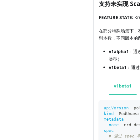
支持未实现 Sca
FEATURE STATE:
Kru
在部分特殊场景下，存
副本数，不同版本的
v1alpha1
：通过 
类型）
v1beta1
：通
v1beta1
apiVersion
:
 po
kind
:
 PodUnava
metadata
:
name
:
 crd
-
de
spec
:
# 通过 spe