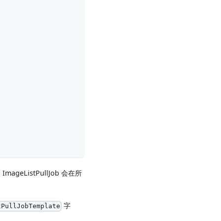
mageListPullJob 会在所
字
tPullJobTemplate