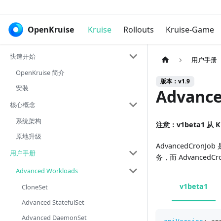
OpenKruise
Kruise
Rollouts
Kruise-Game
快速开始
用户手册
OpenKruise 简介
版本：v1.9
安装
Advance
核心概念
系统架构
注意：v1beta1 从 K
原地升级
AdvancedCronJ
用户手册
务，而 AdvancedCr
Advanced Workloads
v1beta1
CloneSet
Advanced StatefulSet
Advanced DaemonSet