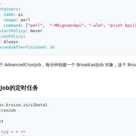
:
ntainers
:
-
name
:
 pi
image
:
 perl
command
:
[
"perl"
,
"-Mbignum=bpi"
,
"-wle"
,
"print bpi(
startPolicy
:
 Never
tionPolicy
:
:
 Always
econdsAfterFinished
:
30
 AdvancedCronJob，每分钟创建一个 BroadcastJob 对象，这个 Bro
ullJob的定时任务
ps.kruise.io/v1beta1
CronJob
st
 */2 * * *"