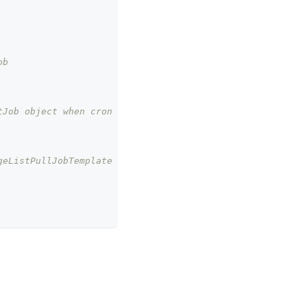
ob
tJob object when cron schedule triggers
geListPullJobTemplate object when cron schedule triggers