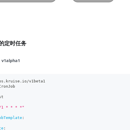
ob的定时任务
v1alpha1
ps.kruise.io/v1beta1
CronJob
st
/1 * * * *"
obTemplate
:
te
: