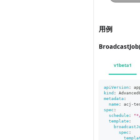
用例
BroadcastJ
v1beta1
apiVersion
:
 ap
kind
:
 Advanced
metadata
:
name
:
 acj
-
te
spec
:
schedule
:
"*
template
:
broadcastJ
spec
:
templa