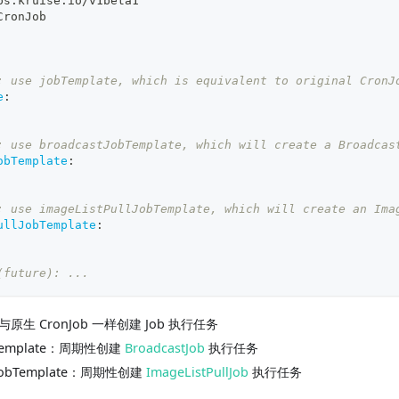
ps.kruise.io/v1beta1
CronJob
: use jobTemplate, which is equivalent to original CronJ
e
:
: use broadcastJobTemplate, which will create a Broadcas
obTemplate
:
: use imageListPullJobTemplate, which will create an Ima
ullJobTemplate
:
(future): ...
e：与原生 CronJob 一样创建 Job 执行任务
obTemplate：周期性创建
BroadcastJob
执行任务
llJobTemplate：周期性创建
ImageListPullJob
执行任务