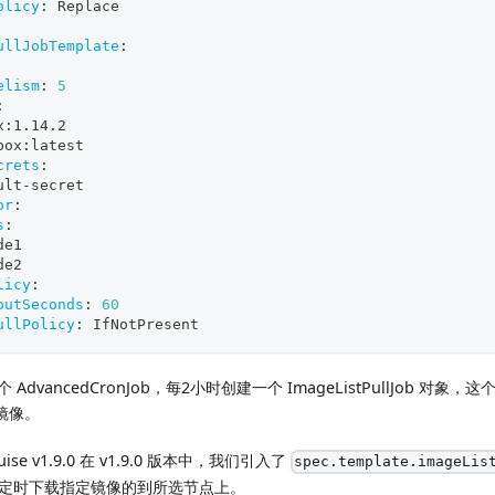
olicy
:
 Replace
ullJobTemplate
:
elism
:
5
:
x
:
1.14.2
box
:
latest
crets
:
ult
-
secret
or
:
s
:
de1
de2
licy
:
outSeconds
:
60
ullPolicy
:
 IfNotPresent
AdvancedCronJob，每2小时创建一个 ImageListPullJob 对象，这个 I
镜像。
uise v1.9.0 在 v1.9.0 版本中，我们引入了
spec.template.imageLis
来定时下载指定镜像的到所选节点上。