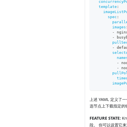
concurrencyP
template
:
imageListP
spec
:
parall
images
-
 ngin
-
 busy
pullSe
-
 defa
select
name
-
 no
-
 no
pullPo
time
imageP
上述 YAML 定义了一个 
选节点上下载指定的
FEATURE STATE:
Kr
段。 你可以设置它