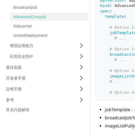
apiVersion
:
 ap
kind
:
 Advanced
BroadcastJob
spec
:
AdvancedCronJob
template
:
SidecarSet
# Option 1
jobTemplat
UnitedDeployment
# ...
增强运维能力
# Option 2
broadcastJ
应用安全防护
# ...
最佳实践
# Option 3
imageListP
开发者手册
# ...
运维手册
# Option 4
参考
jobTemplat
常见问题解答
broadcastJ
imageListPu