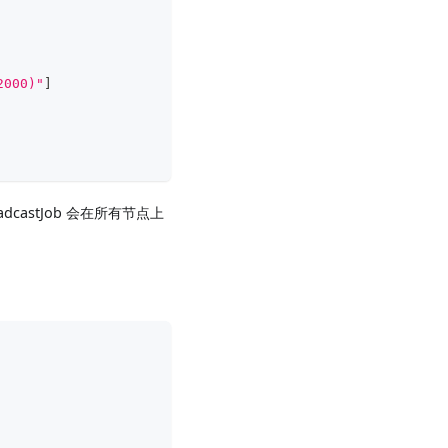
2000)"
]
adcastJob 会在所有节点上