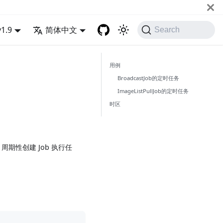
v1.9
简体中文
Search
用例
BroadcastJob的定时任务
ImageListPullJob的定时任务
时区
则，周期性创建 Job 执行任