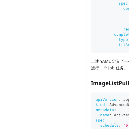
spec
co
re
comple
type
ttlS
上述 YAML 定义了一个
运行一个 job 任务。
ImageListP
apiVersion
:
 ap
kind
:
 Advanced
metadata
:
name
:
 acj
-
te
spec
:
schedule
:
"0