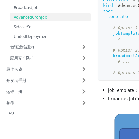
kind
:
 Advanced
BroadcastJob
spec
:
AdvancedCronJob
template
:
SidecarSet
# Option 1
jobTemplat
UnitedDeployment
# ...
增强运维能力
# Option 2
broadcastJ
应用安全防护
# ...
最佳实践
# Options 
开发者手册
jobTemplat
运维手册
broadcastJ
参考
FAQ