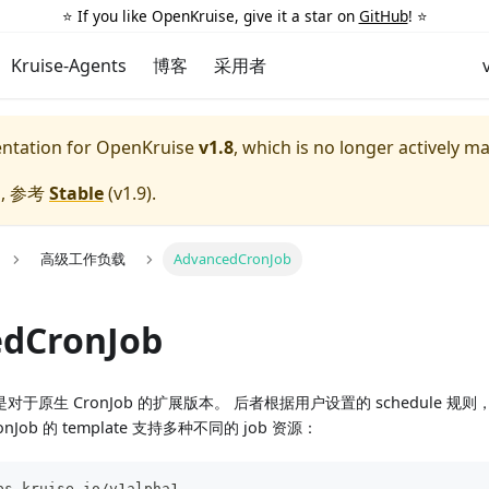
⭐️ If you like OpenKruise, give it a star on
GitHub
! ⭐️
Kruise-Agents
博客
采用者
entation for
OpenKruise
v1.8
, which is no longer actively m
, 参考
Stable
(
v1.9
).
高级工作负载
AdvancedCronJob
dCronJob
ob 是对于原生 CronJob 的扩展版本。 后者根据用户设置的 schedule 规
onJob 的 template 支持多种不同的 job 资源：
ps.kruise.io/v1alpha1