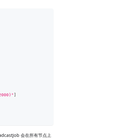
2000)"
]
adcastJob 会在所有节点上