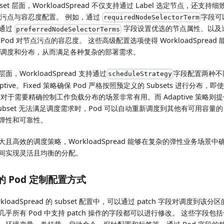
bset 层面，WorkloadSpread 不仅支持通过 Label 选定节点，还支持细致
 的污点与容忍度配置。 例如，通过
字段可
requiredNodeSelectorTerm
通过
字段设置优选的节点属性、以及
preferredNodeSelectorTerms
 Pod 对节点污点的容忍度。 这些高级配置选项使得 WorkloadSprea
 的调度和分布，从而满足各种复杂的部署需求。
面，WorkloadSpread 支持通过
字段配置两种不同
scheduleStrategy
aptive。Fixed 策略确保 Pod 严格按照预定义的 Subsets 进行分
这对于需要精确控制工作负载分布的场景非常有用。而 Adaptive 策略
Subset 无法满足调度需求时，Pod 可以自动重新调度到其他有可用容量的 S
弹性和可靠性。
大且高效的调度策略，WorkloadSpread 能够在复杂的弹性业务场景中确
间实现灵活且均衡的分配。
的 Pod 定制配置方式
rkloadSpread 的 subset 配置中，可以通过 patch 字段对调度到该分
几乎所有 Pod 中支持 patch 操作的字段都可以进行修改。 这些字段