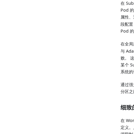
在 Su
Pod
属性、
段配置
Pod
在全局层
与 Ad
败。 
某个 
系统的
通过强
分区之
细致
在 Wo
定义。