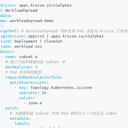
Version
:
 apps.kruise.io/v1alpha1
d
:
 WorkloadSpread
adata
:
ame
:
 workloadspread
-
demo
c
:
argetRef
:
# WorkloadSpread 同时支持 K8S 原生与 Kruise 工作
apiVersion
:
 apps/v1 
|
 apps.kruise.io/v1alpha1
kind
:
 Deployment 
|
 CloneSet
name
:
 workload
-
xxx
ubsets
:
-
name
:
 subset
-
a
# 前三个副本调度到该 Subset 中
maxReplicas
:
3
# Pod 的亲和性配置
requiredNodeSelectorTerm
:
matchExpressions
:
-
key
:
 topology.kubernetes.io/zone
operator
:
 In
values
:
-
 zone
-
a
patch
:
# 为调度到该 Subset 中的 Pod 额外注入一个自定义 Label
metadata
:
labels
: