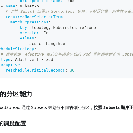
xxx-specific-label
:
 xxx
-
name
:
 subset
-
b
# 弹性 Subset 部署到 Serverless 集群，不配置容量，副本数不设
requiredNodeSelectorTerm
:
matchExpressions
:
-
key
:
 topology.kubernetes.io/zone
operator
:
 In
values
:
-
 acs
-
cn
-
hangzhou
cheduleStrategy
:
# 调度策略，Adaptive 模式会将调度失败的 Pod 重新调度到其他 Subs
type
:
 Adaptive 
|
 Fixed
adaptive
:
rescheduleCriticalSeconds
:
30
的分区能力
loadSpread 通过 Subsets 来划分不同的弹性分区，
按照 Subsets 
的调度配置