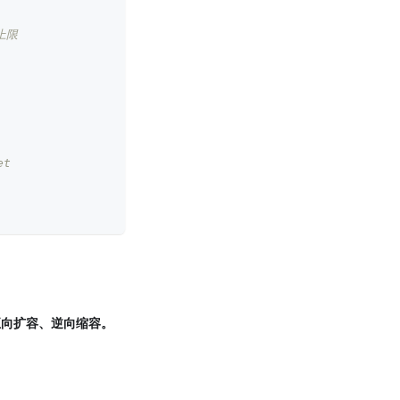
上限
et
顺序正向扩容、逆向缩容。