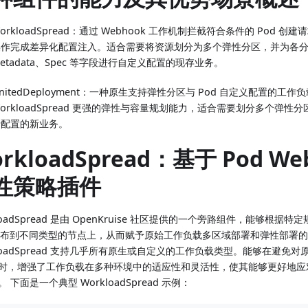
orkloadSpread：通过 Webhook 工作机制拦截符合条件的 Pod 创建
操作完成差异化配置注入。适合需要将资源划分为多个弹性分区，并为各分区内
etadata、Spec 等字段进行自定义配置的现存业务。
nitedDeployment：一种原生支持弹性分区与 Pod 自定义配置的工作
orkloadSpread 更强的弹性与容量规划能力，适合需要划分多个弹性
行配置的新业务。
rkloadSpread：基于 Pod We
性策略插件
loadSpread 是由 OpenKruise 社区提供的一个旁路组件，能够根
 分布到不同类型的节点上，从而赋予原始工作负载多区域部署和弹性部署
kloadSpread 支持几乎所有原生或自定义的工作负载类型。能够在避免
时，增强了工作负载在多种环境中的适应性和灵活性，使其能够更好地应
 下面是一个典型 WorkloadSpread 示例：