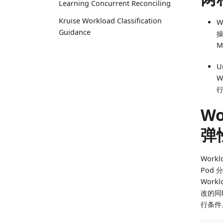
Learning Concurrent Reconciling
Kruise Workload Classification
W
Guidance
M
U
W
Wo
弹
Work
Pod
Wor
改的同
行条件。