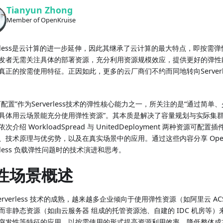
Tianyun Zhong
Member of OpenKruise
verless是云计算的进一步延伸，因此其继承了云计算的最大特点，即按需
发者无需关注具体的部署资源，充分利用资源规模效应，提供更好的弹性
真正的按需使用特征。正因如此，更多的云厂商们不约而同地转向Serverl
可配置”作为Serverless技术的弹性核心能力之一，所关注的是“通过简
具体用云场景能充分使用弹性资源”。其本质是解决了容量规划与实际集
次介绍 WorkloadSpread 与 UnitedDeployment 两种资源可
、技术原理与优劣势，以及在真实场景中的应用。通过这些内容分享 OpenK
erless 负载弹性问题时的技术演进和思考。
性场景概述
erverless 技术的成熟，越来越多企业倾向于使用弹性资源（如阿里云 ACS 等 
而非静态资源（如由云服务器 组成的托管资源池、自建的 IDC 机房等
突发性等特征的应用，以按需使用的形式提高资源利用效率，降低整体成