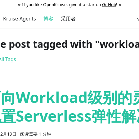
⭐️ If you like OpenKruise, give it a star on
GitHub
! ⭐️
Kruise-Agents
博客
采用者
e post tagged with "worklo
ll Tags
向Workload级别
置Serverless弹性
年2月19日
·
阅读需要 1 分钟