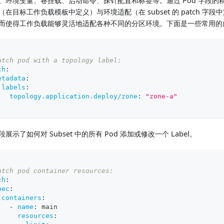
、环境变量、卷挂载、启动命令、探针配置和标签等。通过 Pod 字段的精
（在目标工作负载模板中定义）与环境适配（在 subset 的 patch 字
而使得工作负载能够灵活地适配各种不同的分区环境。下面是一些常用的
atch pod with a topology label:
ch
:
etadata
:
labels
:
topology.application.deploy/zone
:
"zone-a"
展示了如何对 Subset 中的所有 Pod 添加或修改一个 Label。
atch pod container resources:
ch
:
pec
:
containers
:
-
name
:
 main
resources
: