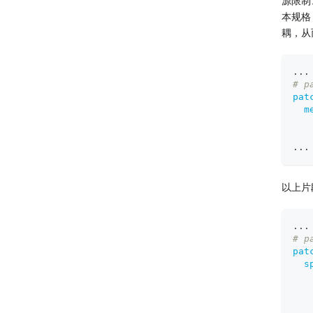
源限制
本规格
耦，从
...
# p
pat
m
...
以上片段
...
# p
pat
s