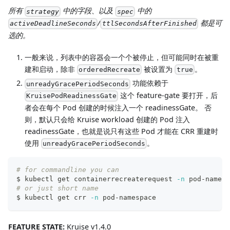
所有
中的字段、以及
中的
strategy
spec
/
都是可
activeDeadlineSeconds
ttlSecondsAfterFinished
选的。
一般来说，列表中的容器会一个个被停止，但可能同时在被重
建和启动，除非
被设置为
。
orderedRecreate
true
功能依赖于
unreadyGracePeriodSeconds
这个 feature-gate 要打开，后
KruisePodReadinessGate
者会在每个 Pod 创建的时候注入一个 readinessGate。 否
则，默认只会给 Kruise workload 创建的 Pod 注入
readinessGate，也就是说只有这些 Pod 才能在 CRR 重建时
使用
。
unreadyGracePeriodSeconds
# for commandline you can
$ kubectl get containerrecreaterequest 
-n
 pod-namesp
# or just short name
$ kubectl get crr 
-n
 pod-namespace
FEATURE STATE:
Kruise v1.4.0