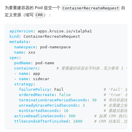
为要重建容器的 Pod 提交一个
自
ContainerRecreateRequest
定义资源（缩写
）：
CRR
apiVersion
:
 apps.kruise.io/v1alpha1
kind
:
 ContainerRecreateRequest
metadata
:
namespace
:
 pod
-
namespace
name
:
 xxx
spec
:
podName
:
 pod
-
name
containers
:
# 要重建的容器名字列表，至少要有 1 个
-
name
:
 app
-
name
:
 sidecar
strategy
:
failurePolicy
:
 Fail                 
# 'Fail' 
orderedRecreate
:
false
# 'true'
terminationGracePeriodSeconds
:
30
# 等待容器优雅
unreadyGracePeriodSeconds
:
3
# 在重建之前先
minStartedSeconds
:
10
# 重建后新容
activeDeadlineSeconds
:
300
# 如果 CRR 执
ttlSecondsAfterFinished
:
1800
# CRR 结束后，过