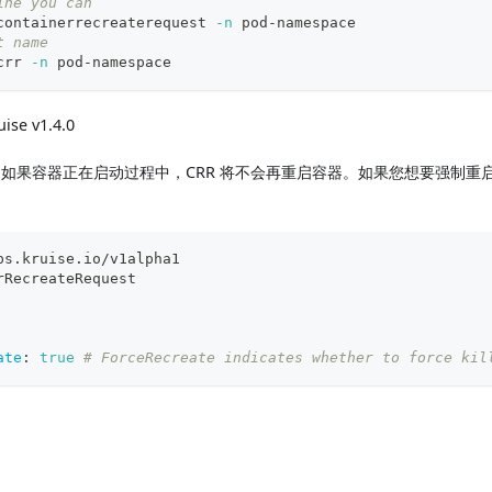
ine you can
containerrecreaterequest 
-n
 pod-namespace
t name
crr 
-n
 pod-namespace
ise v1.4.0
时，如果容器正在启动过程中，CRR 将不会再重启容器。如果您想要强制
ps.kruise.io/v1alpha1
rRecreateRequest
ate
:
true
# ForceRecreate indicates whether to force kil