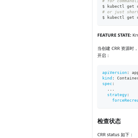
# for commandl
$ kubectl get 
# or just shor
$ kubectl get 
FEATURE STATE:
Kru
当创建 CRR 资源
开启：
apiVersion
:
 ap
kind
:
 Containe
spec
:
...
strategy
:
forceRecre
检查状态
CRR status 如下：