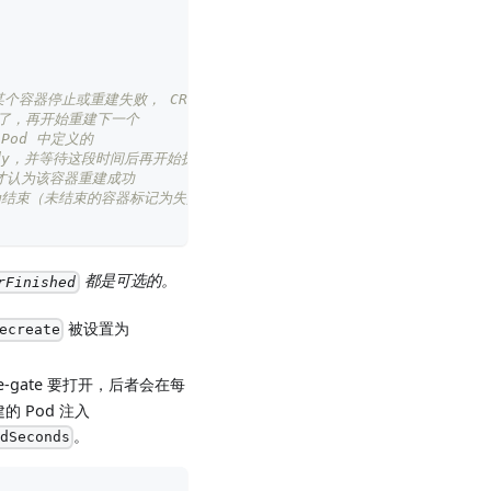
旦有某个容器停止或重建失败， CRR 立即结束
成了，再开始重建下一个
Pod 中定义的
eady，并等待这段时间后再开始执行重建
才认为该容器重建成功
记为结束（未结束的容器标记为失败）
都是可选的。
rFinished
被设置为
ecreate
re-gate 要打开，后者会在每
建的 Pod 注入
。
odSeconds