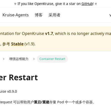
⭐️ If you like OpenKruise, give it a star on
GitHub
! ⭐️
Kruise-Agents
博客
采用者
entation for
OpenKruise
v1.7
, which is no longer actively m
, 参考
Stable
(
v1.9
).
增强运维能力
Container Restart
er Restart
ise v0.9.0
teRequest 可以帮助用户
重启/重建
存量 Pod 中一个或多个容器。