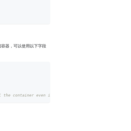
重启容器，可以使用以下字段
l the container even if the previous container is starti