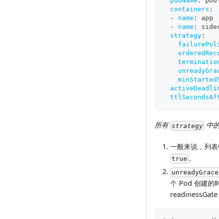
podName
:
 pod
containers
:
-
name
:
 app
-
name
:
 side
strategy
:
failurePol
orderedRec
terminatio
unreadyGra
minStarted
activeDeadli
ttlSecondsAf
所有
中
strategy
一般来说，列表
。
true
unreadyGrace
个 Pod 创建的时
readiness