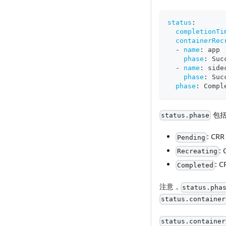
status
:
completionTi
containerRec
-
name
:
 app
phase
:
 Suc
-
name
:
 side
phase
:
 Suc
phase
:
 Compl
包括
status.phase
: C
Pending
:
Recreating
:
Completed
注意，
status.pha
status.container
status.container