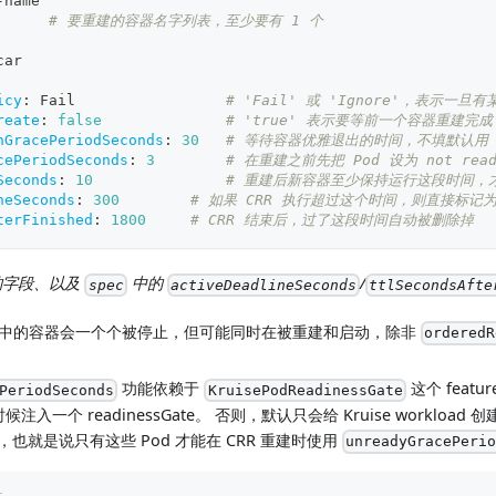
-
name
# 要重建的容器名字列表，至少要有 1 个
car
icy
:
 Fail                 
# 'Fail' 或 'Ignore'，表示一
reate
:
false
# 'true' 表示要等前一个容器重建完
nGracePeriodSeconds
:
30
# 等待容器优雅退出的时间，不填默认用 
cePeriodSeconds
:
3
# 在重建之前先把 Pod 设为 not r
Seconds
:
10
# 重建后新容器至少保持运行这段时间，
neSeconds
:
300
# 如果 CRR 执行超过这个时间，则直接标
terFinished
:
1800
# CRR 结束后，过了这段时间自动被删除掉
的字段、以及
中的
/
spec
activeDeadlineSeconds
ttlSecondsAfte
中的容器会一个个被停止，但可能同时在被重建和启动，除非
orderedR
功能依赖于
这个 featu
PeriodSeconds
KruisePodReadinessGate
候注入一个 readinessGate。 否则，默认只会给 Kruise workload 创
Gate，也就是说只有这些 Pod 才能在 CRR 重建时使用
unreadyGracePeri