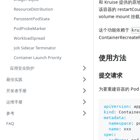
和 Kruise 提
ResourceDistribution
该容器的 restar
volume mount
PersistentPodState
PodProbeMarker
这个功能依赖于
kru
ContainerRecre
WorkloadSpread
Job Sidecar Terminator
使用方法
Container Launch Priority
应用安全防护
提交请求
最佳实践
为要重建容器的 Po
开发者手册
运维手册
apiVersion
:
 ap
kind
:
 Containe
参考
metadata
:
FAQ
namespace
:
 p
name
:
 xxx
spec
: