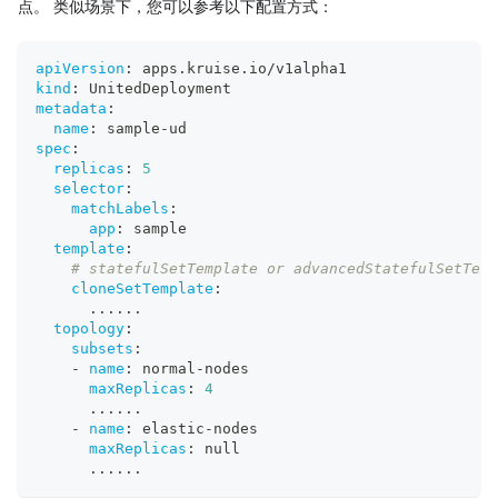
点。 类似场景下，您可以参考以下配置方式：
apiVersion
:
 apps.kruise.io/v1alpha1
kind
:
 UnitedDeployment
metadata
:
name
:
 sample
-
ud
spec
:
replicas
:
5
selector
:
matchLabels
:
app
:
 sample
template
:
# statefulSetTemplate or advancedStatefulSetTem
cloneSetTemplate
:
...
...
topology
:
subsets
:
-
name
:
 normal
-
nodes
maxReplicas
:
4
...
...
-
name
:
 elastic
-
nodes
maxReplicas
:
null
...
...