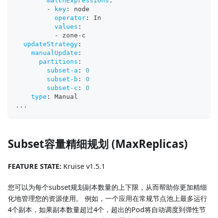
matchExpressions
:
-
key
:
 node
operator
:
 In
values
:
-
 zone
-
c
updateStrategy
:
manualUpdate
:
partitions
:
subset-a
:
0
subset-b
:
0
subset-c
:
0
type
:
 Manual
...
Subset容量精细规划 (MaxReplicas)
FEATURE STATE:
Kruise v1.5.1
您可以为每个subset规划副本数量的上下限，从而帮助你更加精细
化地管理您的资源使用。 例如，一个应用在常规节点池上最多运行
4个副本，如果副本数量超过4个，超出的Pod将自动调度到弹性节