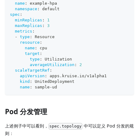
name
:
 example
-
hpa
namespace
:
 default
spec
:
minReplicas
:
1
maxReplicas
:
3
metrics
:
-
type
:
 Resource
resource
:
name
:
 cpu
target
:
type
:
 Utilization
averageUtilization
:
2
scaleTargetRef
:
apiVersion
:
 apps.kruise.io/v1alpha1
kind
:
 UnitedDeployment
name
:
 sample
-
ud
Pod 分发管理
上述例子中可以看到，
中可以定义 Pod 分发的规
spec.topology
则：