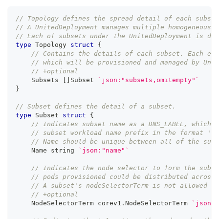
// Topology defines the spread detail of each subset
// A UnitedDeployment manages multiple homogeneous w
// Each of subsets under the UnitedDeployment is des
type
 Topology 
struct
{
// Contains the details of each subset. Each ele
// which will be provisioned and managed by Unit
// +optional
    Subsets 
[
]
Subset 
`json:"subsets,omitempty"`
}
// Subset defines the detail of a subset.
type
 Subset 
struct
{
// Indicates subset name as a DNS_LABEL, which w
// subset workload name prefix in the format '<d
// Name should be unique between all of the subs
    Name 
string
`json:"name"`
// Indicates the node selector to form the subse
// pods provisioned could be distributed across 
// A subset's nodeSelectorTerm is not allowed to
// +optional
    NodeSelectorTerm corev1
.
NodeSelectorTerm 
`json:"