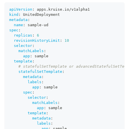
apiVersion
:
 apps.kruise.io/v1alpha1
kind
:
 UnitedDeployment
metadata
:
name
:
 sample
-
ud
spec
:
replicas
:
6
revisionHistoryLimit
:
10
selector
:
matchLabels
:
app
:
 sample
template
:
# statefulSetTemplate or advancedStatefulSetTem
statefulSetTemplate
:
metadata
:
labels
:
app
:
 sample
spec
:
selector
:
matchLabels
:
app
:
 sample
template
:
metadata
:
labels
:
app
:
 sample