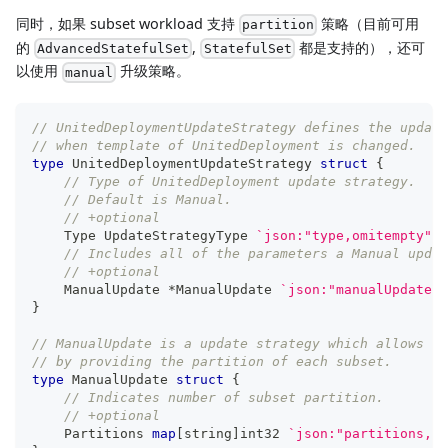
同时，如果 subset workload 支持
策略（目前可用
partition
的
,
都是支持的），还可
AdvancedStatefulSet
StatefulSet
以使用
升级策略。
manual
// UnitedDeploymentUpdateStrategy defines the update
// when template of UnitedDeployment is changed.
type
 UnitedDeploymentUpdateStrategy 
struct
{
// Type of UnitedDeployment update strategy.
// Default is Manual.
// +optional
    Type UpdateStrategyType 
`json:"type,omitempty"`
// Includes all of the parameters a Manual updat
// +optional
    ManualUpdate 
*
ManualUpdate 
`json:"manualUpdate,o
}
// ManualUpdate is a update strategy which allows us
// by providing the partition of each subset.
type
 ManualUpdate 
struct
{
// Indicates number of subset partition.
// +optional
    Partitions 
map
[
string
]
int32
`json:"partitions,om