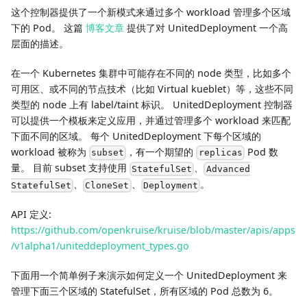
这个控制器提供了一个新模式来通过多个 workload 管理多个区域
下的 Pod。 这篇
博客文章
提供了对 UnitedDeployment 一个高
层面的描述。
在一个 Kubernetes 集群中可能存在不同的 node 类型，比如多个
可用区、或不同的节点技术（比如 Virtual kueblet）等，这些不同
类型的 node 上有 label/taint 标识。 UnitedDeployment 控制器
可以提供一个模板来定义应用，并通过管理多个 workload 来匹配
下面不同的区域。 每个 UnitedDeployment 下每个区域的
workload 被称为
，有一个期望的
Pod 数
subset
replicas
量。 目前 subset 支持使用
、
StatefulSet
Advanced
、
、
。
StatefulSet
CloneSet
Deployment
API 定义:
https://github.com/openkruise/kruise/blob/master/apis/apps
/v1alpha1/uniteddeployment_types.go
下面用一个简单例子来演示如何定义一个 UnitedDeployment 来
管理下面三个区域的 StatefulSet，所有区域的 Pod 总数为 6。