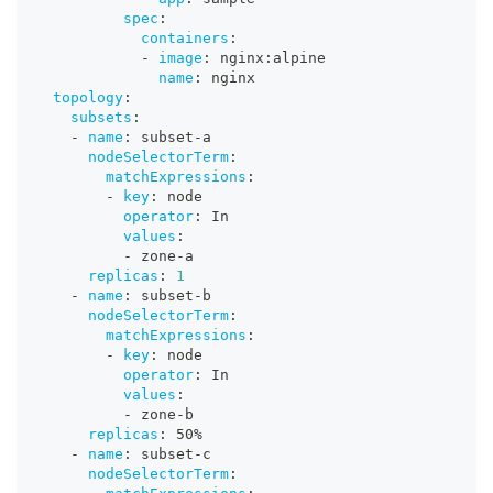
spec
:
containers
:
-
image
:
 nginx
:
alpine
name
:
 nginx
topology
:
subsets
:
-
name
:
 subset
-
a
nodeSelectorTerm
:
matchExpressions
:
-
key
:
 node
operator
:
 In
values
:
-
 zone
-
a
replicas
:
1
-
name
:
 subset
-
b
nodeSelectorTerm
:
matchExpressions
:
-
key
:
 node
operator
:
 In
values
:
-
 zone
-
b
replicas
:
 50%
-
name
:
 subset
-
c
nodeSelectorTerm
: