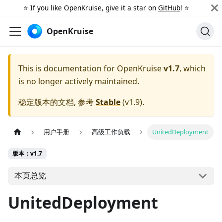
⭐️ If you like OpenKruise, give it a star on
GitHub
! ⭐️
OpenKruise
This is documentation for
OpenKruise
v1.7
, which
is no longer actively maintained.
稳定版本的文档, 参考
Stable
(
v1.9
).
用户手册
高级工作负载
UnitedDeployment
版本：v1.7
本页总览
UnitedDeployment