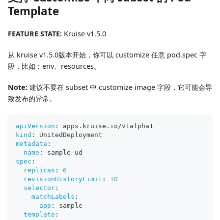
Template
FEATURE STATE:
Kruise v1.5.0
从 kruise v1.5.0版本开始，你可以 customize 任意 pod.spec 字
段，比如：env、resources。
Note:
建议不要在 subset 中 customize image 字段，它可能会导
致发布的异常。
apiVersion
:
 apps.kruise.io/v1alpha1
kind
:
 UnitedDeployment
metadata
:
name
:
 sample
-
ud
spec
:
replicas
:
6
revisionHistoryLimit
:
10
selector
:
matchLabels
:
app
:
 sample
template
: