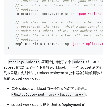
// Indicates the tolerations the pods under this
// A subset's tolerations is not allowed to be u
// +optional
    Tolerations 
[
]
corev1
.
Toleration 
`json:"toleratio
// Indicates the number of the pod to be created
// percentage like '10%', which means 10% of Uni
// under this subset. If nil, the number of repl
// Controller will try to keep all the subsets w
// +optional
    Replicas 
*
intstr
.
IntOrString 
`json:"replicas,omi
}
在
里面我们指定了多个
组，每个
topology.subsets
subset
subset 其实对应了一个下属的 workload。 当一个 subset 从这个
列表里增加或去除时，UnitedDeployment 控制器会创建或删除相
应的 subset workload。
每个 subset workload 有一个独立的名字，前缀是
。
<UnitedDeployment-name>-<Subset-name>-
subset workload 是根据 UnitedDeployment 的