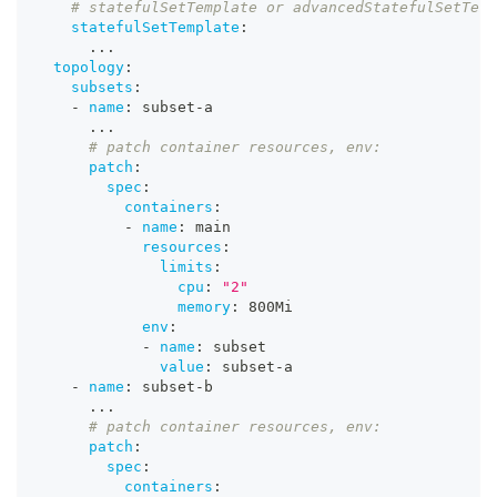
# statefulSetTemplate or advancedStatefulSetTem
statefulSetTemplate
:
...
topology
:
subsets
:
-
name
:
 subset
-
a
...
# patch container resources, env:
patch
:
spec
:
containers
:
-
name
:
 main
resources
:
limits
:
cpu
:
"2"
memory
:
 800Mi
env
:
-
name
:
 subset
value
:
 subset
-
a
-
name
:
 subset
-
b
...
# patch container resources, env:
patch
:
spec
:
containers
: