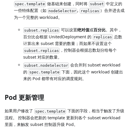
做基础来创建，同时将
中定义的
spec.template
subset
一些特殊配置（如
,
）合并进去成
nodeSelector
replicas
为一个完整的 workload。
可以设置
绝对值
或
百分比
。其中，
subset.replicas
百分比会根据 UnitedDeployment 的
总数
replicas
计算出来 subset 需要的数量；而如果不设置这个
，控制器会根据总数划分给每个
subset.replicas
subset 对应的数量。
会合并到 subset workload
subset.nodeSelector
的
下面，因此这个 workload 创建出
spec.template
来的 Pod 都带有对应的调度规则。
Pod 更新管理
如果用户修改了
下面的字段，相当于触发了升级
spec.template
流程。 控制器会把新的 template 更新到各个 subset workload
里面，来触发 subset 控制器升级 Pod。