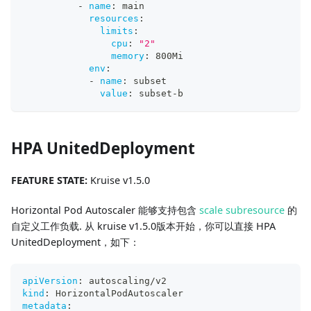
-
name
:
 main
resources
:
limits
:
cpu
:
"2"
memory
:
 800Mi
env
:
-
name
:
 subset
value
:
 subset
-
b
HPA UnitedDeployment
FEATURE STATE:
Kruise v1.5.0
Horizontal Pod Autoscaler 能够支持包含
scale subresource
的
自定义工作负载. 从 kruise v1.5.0版本开始，你可以直接 HPA
UnitedDeployment，如下：
apiVersion
:
 autoscaling/v2
kind
:
 HorizontalPodAutoscaler
metadata
: