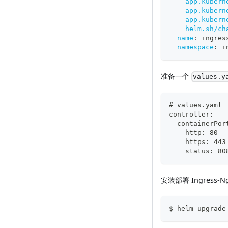
app.kubern
app.kubern
app.kubern
helm.sh/ch
name
:
 ingres
namespace
:
 i
准备一个
values.y
# values.yaml
controller:
  containerPor
    http: 80
    https: 443
    status: 80
安装部署 Ingress-Ngi
$ helm upgrade