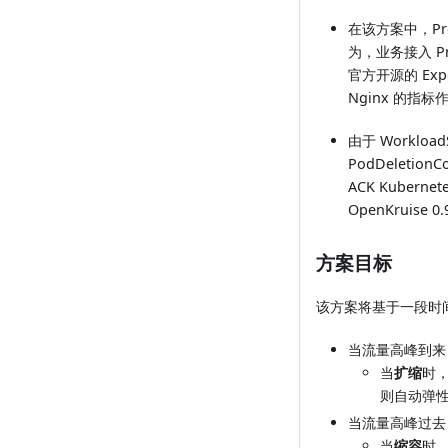
在该方案中，Pro
为，业务接入 P
官方开源的 Exp
Nginx 的指
由于 Workload
PodDeleti
ACK Kubern
OpenKruise 
方案目标
该方案将基于一段时间
当流量高峰到来
当
扩缩
时，
则自动弹
当流量高峰过去
当
缩容
时