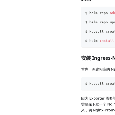
$ helm repo 
ad
$ helm repo up
$ kubectl crea
$ helm 
install
安装 Ingress-N
首先，创建相应的 Nam
$ kubectl crea
因为 Exporter 
需要先下发一个 Ngin
来，供 Nginx-Prome