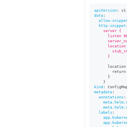
apiVersion
:
 v1
data
:
allow-snippe
http-snippet
    server {
      listen 8
      server_n
      location
        stub_s
      }
      location
        return
}
}
kind
:
 ConfigMa
metadata
:
annotations
:
meta.helm.
meta.helm.
labels
:
app.kubern
app.kubern