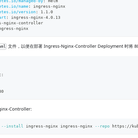
etes.io/managed-by
:
 Helm
etes.io/name
:
 ingress
-
nginx
etes.io/version
:
 1.1.0
art
:
 ingress
-
nginx
-
4.0.13
s
-
nginx
-
controller
ngress
-
nginx
文件，以便在部署 Ingress-Nginx-Controller Deployment 时将
aml
t:
80
nx-Controller:
 
--install
 ingress-nginx ingress-nginx 
--repo
 https://ku