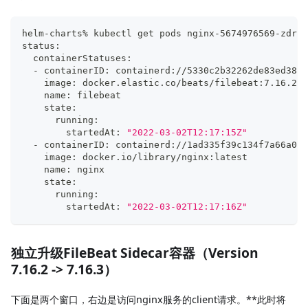
helm-charts% kubectl get pods nginx-5674976569-zdr7l
status:
  containerStatuses:
  - containerID: containerd://5330c2b32262de83ed387e
    image: docker.elastic.co/beats/filebeat:7.16.2
    name: filebeat
    state:
      running:
        startedAt: 
"2022-03-02T12:17:15Z"
  - containerID: containerd://1ad335f39c134f7a66a037
    image: docker.io/library/nginx:latest
    name: nginx
    state:
      running:
        startedAt: 
"2022-03-02T12:17:16Z"
独立升级FileBeat Sidecar容器（Version
7.16.2 -> 7.16.3）
下面是两个窗口，右边是访问nginx服务的client请求。**此时将