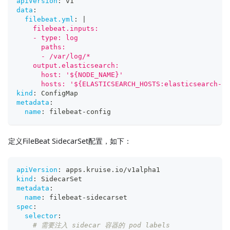
apiVersion
:
 v1
data
:
filebeat.yml
:
|
    filebeat.inputs:
    - type: log
      paths:
      - /var/log/*
    output.elasticsearch:
      host: '${NODE_NAME}'
      hosts: '${ELASTICSEARCH_HOSTS:elasticsearch-ma
kind
:
 ConfigMap
metadata
:
name
:
 filebeat
-
config
定义FileBeat SidecarSet配置，如下：
apiVersion
:
 apps.kruise.io/v1alpha1
kind
:
 SidecarSet
metadata
:
name
:
 filebeat
-
sidecarset
spec
:
selector
:
# 需要注入 sidecar 容器的 pod labels