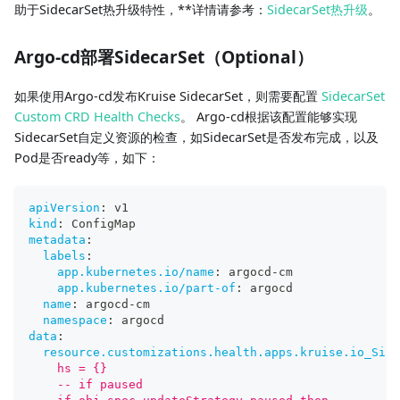
助于SidecarSet热升级特性，**详情请参考：
SidecarSet热升级
。
Argo-cd部署SidecarSet（Optional）
如果使用Argo-cd发布Kruise SidecarSet，则需要配置
SidecarSet
Custom CRD Health Checks
。 Argo-cd根据该配置能够实现
SidecarSet自定义资源的检查，如SidecarSet是否发布完成，以及
Pod是否ready等，如下：
apiVersion
:
 v1
kind
:
 ConfigMap
metadata
:
labels
:
app.kubernetes.io/name
:
 argocd
-
cm
app.kubernetes.io/part-of
:
 argocd
name
:
 argocd
-
cm
namespace
:
 argocd
data
:
resource.customizations.health.apps.kruise.io_Side
    hs = {}
    -- if paused