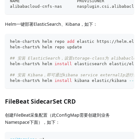
NAME                       PROVISIONER              
alibabacloud-cnfs-nas      nasplugin.csi.alibabaclou
Helm一键部署ElasticSearch、Kibana，如下：
helm-charts% helm repo 
add
 elastic https://helm.elas
helm-charts% helm repo update
## 安装 ElasticSearch，设置storage-class为 alibabaclou
helm-charts% helm 
install
 elasticsearch elastic/elas
## 安装 Kibana，即可通过kibana service externalIp进行访
helm-charts% helm 
install
 kibana elastic/kibana 
--ve
FileBeat SidecarSet CRD
创建FileBeat采集配置（此ConfigMap需要创建到业务
Namespace下面），如下：