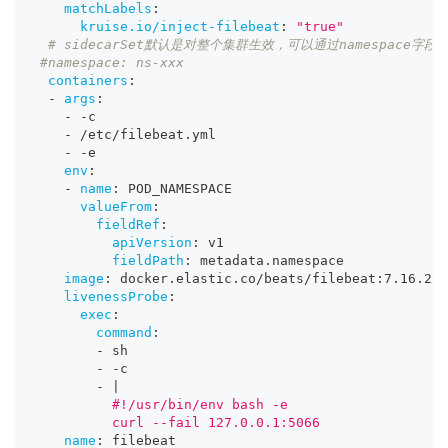
matchLabels
:
kruise.io/inject-filebeat
:
"true"
# sidecarSet默认是对整个集群生效，可以通过namespace字
#namespace: ns-xxx
containers
:
-
args
:
-
-
c
-
 /etc/filebeat.yml
-
-
e
env
:
-
name
:
 POD_NAMESPACE
valueFrom
:
fieldRef
:
apiVersion
:
 v1
fieldPath
:
 metadata.namespace
image
:
 docker.elastic.co/beats/filebeat
:
7.16.2
livenessProbe
:
exec
:
command
:
-
 sh
-
-
c
-
|
          #!/usr/bin/env bash -e
          curl --fail 127.0.0.1:5066
name
:
 filebeat