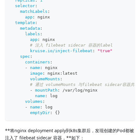
replicas
:
1
selector
:
matchLabels
:
app
:
 nginx
template
:
metadata
:
labels
:
app
:
 nginx
# 注入 filebeat sidecar 容器的label
kruise.io/inject-filebeat
:
"true"
spec
:
containers
:
-
name
:
 nginx
image
:
 nginx
:
latest
volumeMounts
:
# 通过 volumeMounts 与filebeat sidecar容器共享
-
mountPath
:
 /var/log/nginx
name
:
 log
volumes
:
-
name
:
 log
emptyDir
:
{
}
**将nginx deployment apply到k8s集群后，发现创建的Pod都被
注入了 filebeat sidecar 容器，**如下：