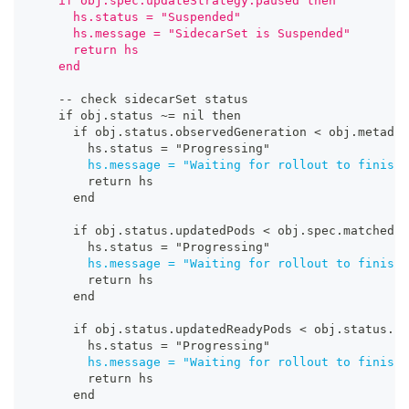
    if obj.spec.updateStrategy.paused then
      hs.status = "Suspended"
      hs.message = "SidecarSet is Suspended"
      return hs
    end
-
-
 check sidecarSet status
    if obj.status ~= nil then
      if obj.status.observedGeneration < obj.metadat
        hs.status = "Progressing"
hs.message = "Waiting for rollout to finish
:
        return hs
      end
      if obj.status.updatedPods < obj.spec.matchedPo
        hs.status = "Progressing"
hs.message = "Waiting for rollout to finish
:
        return hs
      end
      if obj.status.updatedReadyPods < obj.status.up
        hs.status = "Progressing"
hs.message = "Waiting for rollout to finish
:
        return hs
      end