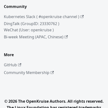
Community
Kubernetes Slack ( #openkruise channel )
DingTalk (GroupID: 23330762 )
WeChat (User: openkruise )
Bi-week Meeting (APAC, Chinese)
More
GitHub
Community Membership
© 2026 The OpenKruise Authors. All rights reserved.
The Linux Foundation has registered trademarks