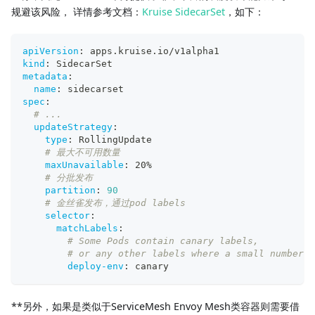
规避该风险， 详情参考文档：
Kruise SidecarSet
，如下：
apiVersion
:
 apps.kruise.io/v1alpha1
kind
:
 SidecarSet
metadata
:
name
:
 sidecarset
spec
:
# ...
updateStrategy
:
type
:
 RollingUpdate
# 最大不可用数量
maxUnavailable
:
 20%
# 分批发布
partition
:
90
# 金丝雀发布，通过pod labels
selector
:
matchLabels
:
# Some Pods contain canary labels,
# or any other labels where a small number o
deploy-env
:
 canary
**另外，如果是类似于ServiceMesh Envoy Mesh类容器则需要借