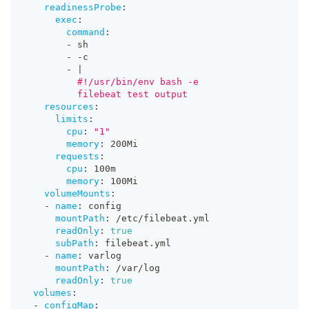
readinessProbe
:
exec
:
command
:
-
 sh
-
-
c
-
|
          #!/usr/bin/env bash -e
          filebeat test output
resources
:
limits
:
cpu
:
"1"
memory
:
 200Mi
requests
:
cpu
:
 100m
memory
:
 100Mi
volumeMounts
:
-
name
:
 config
mountPath
:
 /etc/filebeat.yml
readOnly
:
true
subPath
:
 filebeat.yml
-
name
:
 varlog
mountPath
:
 /var/log
readOnly
:
true
volumes
:
-
configMap
: