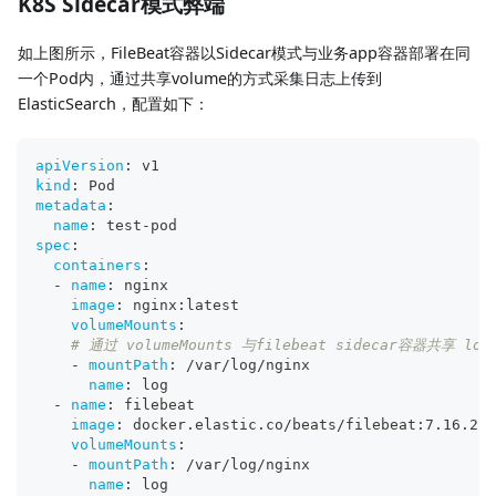
K8S Sidecar模式弊端
如上图所示，FileBeat容器以Sidecar模式与业务app容器部署在同
一个Pod内，通过共享volume的方式采集日志上传到
ElasticSearch，配置如下：
apiVersion
:
 v1
kind
:
 Pod
metadata
:
name
:
 test
-
pod
spec
:
containers
:
-
name
:
 nginx
image
:
 nginx
:
latest
volumeMounts
:
# 通过 volumeMounts 与filebeat sidecar容器共享 lo
-
mountPath
:
 /var/log/nginx
name
:
 log
-
name
:
 filebeat
image
:
 docker.elastic.co/beats/filebeat
:
7.16.2
volumeMounts
:
-
mountPath
:
 /var/log/nginx
name
:
 log