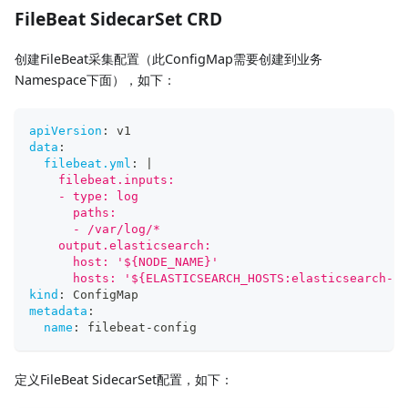
FileBeat SidecarSet CRD
创建FileBeat采集配置（此ConfigMap需要创建到业务
Namespace下面），如下：
apiVersion
:
 v1
data
:
filebeat.yml
:
|
    filebeat.inputs:
    - type: log
      paths:
      - /var/log/*
    output.elasticsearch:
      host: '${NODE_NAME}'
      hosts: '${ELASTICSEARCH_HOSTS:elasticsearch-ma
kind
:
 ConfigMap
metadata
:
name
:
 filebeat
-
config
定义FileBeat SidecarSet配置，如下：