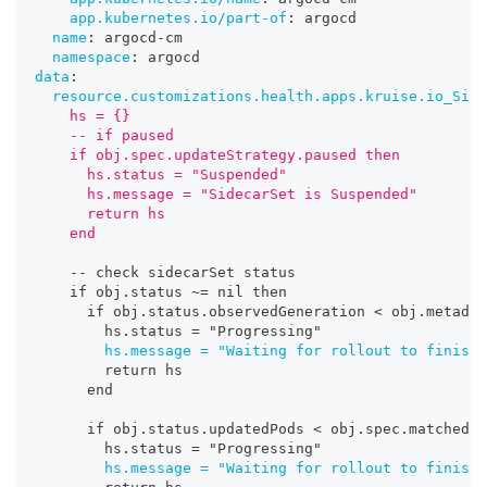
app.kubernetes.io/part-of
:
 argocd
name
:
 argocd
-
cm
namespace
:
 argocd
data
:
resource.customizations.health.apps.kruise.io_Side
    hs = {}
    -- if paused
    if obj.spec.updateStrategy.paused then
      hs.status = "Suspended"
      hs.message = "SidecarSet is Suspended"
      return hs
    end
-
-
 check sidecarSet status
    if obj.status ~= nil then
      if obj.status.observedGeneration < obj.metadat
        hs.status = "Progressing"
hs.message = "Waiting for rollout to finish
:
        return hs
      end
      if obj.status.updatedPods < obj.spec.matchedPo
        hs.status = "Progressing"
hs.message = "Waiting for rollout to finish
: