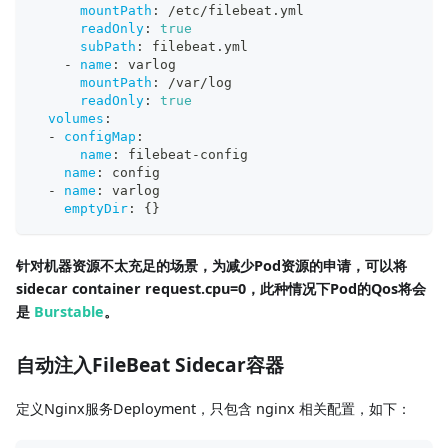
mountPath
:
 /etc/filebeat.yml
readOnly
:
true
subPath
:
 filebeat.yml
-
name
:
 varlog
mountPath
:
 /var/log
readOnly
:
true
volumes
:
-
configMap
:
name
:
 filebeat
-
config
name
:
 config
-
name
:
 varlog
emptyDir
:
{
}
针对机器资源不太充足的场景，为减少Pod资源的申请，可以将
sidecar container request.cpu=0，此种情况下Pod的Qos将会
是
Burstable
。
自动注入FileBeat Sidecar容器
定义Nginx服务Deployment，只包含 nginx 相关配置，如下：