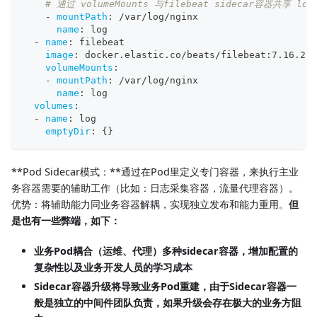
# 通过 volumeMounts 与filebeat sidecar容器共享 lo
-
mountPath
:
 /var/log/nginx
name
:
 log
-
name
:
 filebeat
image
:
 docker.elastic.co/beats/filebeat
:
7.16.2
volumeMounts
:
-
mountPath
:
 /var/log/nginx
name
:
 log
volumes
:
-
name
:
 log
emptyDir
:
{
}
**Pod Sidecar模式：**通过在Pod里定义专门容器，来执行主业
务容器需要的辅助工作（比如：日志采集容器，流量代理容器）。
优势：将辅助能力同业务容器解耦，实现独立发布和能力重用。
但
是也有一些弊端，如下：
业务Pod耦合（运维、代理）多种sidecar容器，增加配置的
复杂性以及业务开发人员的学习成本
Sidecar容器升级将导致业务Pod重建，由于Sidecar容器一
般是独立的中间件团队负责，如果升级会存在极大的业务方阻