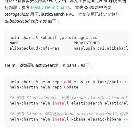
社区中有很多安装部署EFK的文档，本文主要是通过Helm的方式进
行部署，参考
Elastic Helm Charts
。 首先K8S集群中需要
StorageClass
用于ElasticSearch PVC，本文使用已经定义好的
alibabacloud-cnfs-nas
如下：
helm-charts% kubectl get storageclass
NAME                       PROVISIONER              
alibabacloud-cnfs-nas      nasplugin.csi.alibabaclou
Helm一键部署ElasticSearch、Kibana，如下：
helm-charts% helm repo 
add
 elastic https://helm.elas
helm-charts% helm repo update
## 安装 ElasticSearch，设置storage-class为 alibabaclou
helm-charts% helm 
install
 elasticsearch elastic/elas
## 安装 Kibana，即可通过kibana service externalIp进行访
helm-charts% helm 
install
 kibana elastic/kibana 
--ve