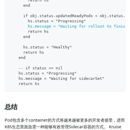
        return hs
      end
      if obj.status.updatedReadyPods < obj.status.up
        hs.status = "Progressing"
hs.message = "Waiting for rollout to finish
:
        return hs
      end
      hs.status = "Healthy"
      return hs
    end
-
-
 if status == nil
    hs.status = "Progressing"
    hs.message = "Waiting for sidecarSet"
    return hs
总结
Pod包含多个container的方式将越来越被更多的开发者接受，进而
K8S生态里面急需一种能够有效管理Sidecar容器的方式。 Kruise