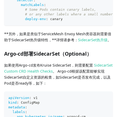
selector
:
matchLabels
:
# Some Pods contain canary labels,
# or any other labels where a small number o
deploy-env
:
 canary
**另外，如果是类似于ServiceMesh Envoy Mesh类容器则需要借
助于SidecarSet热升级特性，**详情请参考：
SidecarSet热升级
。
Argo-cd部署SidecarSet（Optional）
如果使用Argo-cd发布Kruise SidecarSet，则需要配置
SidecarSet
Custom CRD Health Checks
。 Argo-cd根据该配置能够实现
SidecarSet自定义资源的检查，如SidecarSet是否发布完成，以及
Pod是否ready等，如下：
apiVersion
:
 v1
kind
:
 ConfigMap
metadata
:
labels
:
app.kubernetes.io/name
:
 argocd
-
cm