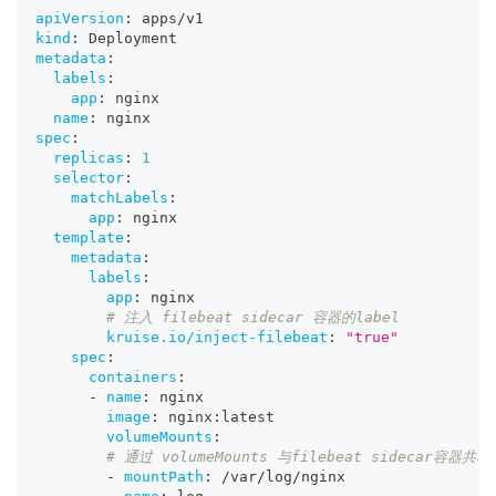
apiVersion
:
 apps/v1
kind
:
 Deployment
metadata
:
labels
:
app
:
 nginx
name
:
 nginx
spec
:
replicas
:
1
selector
:
matchLabels
:
app
:
 nginx
template
:
metadata
:
labels
:
app
:
 nginx
# 注入 filebeat sidecar 容器的label
kruise.io/inject-filebeat
:
"true"
spec
:
containers
:
-
name
:
 nginx
image
:
 nginx
:
latest
volumeMounts
:
# 通过 volumeMounts 与filebeat sidecar容器共享
-
mountPath
:
 /var/log/nginx