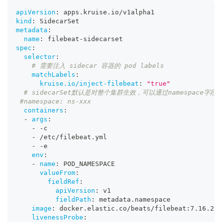
apiVersion
:
 apps.kruise.io/v1alpha1
kind
:
 SidecarSet
metadata
:
name
:
 filebeat
-
sidecarset
spec
:
selector
:
# 需要注入 sidecar 容器的 pod labels
matchLabels
:
kruise.io/inject-filebeat
:
"true"
# sidecarSet默认是对整个集群生效，可以通过namespace字
#namespace: ns-xxx
containers
:
-
args
:
-
-
c
-
 /etc/filebeat.yml
-
-
e
env
:
-
name
:
 POD_NAMESPACE
valueFrom
:
fieldRef
:
apiVersion
:
 v1
fieldPath
:
 metadata.namespace
image
:
 docker.elastic.co/beats/filebeat
:
7.16.2
livenessProbe
: