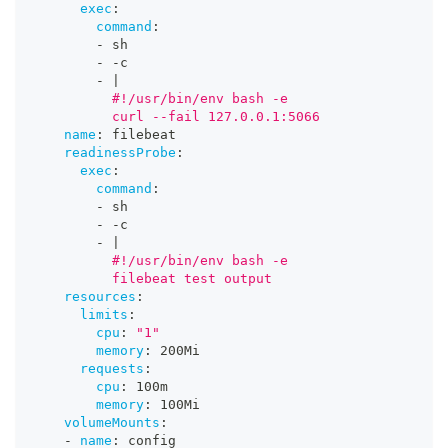
exec
:
command
:
-
 sh
-
-
c
-
|
          #!/usr/bin/env bash -e
          curl --fail 127.0.0.1:5066
name
:
 filebeat
readinessProbe
:
exec
:
command
:
-
 sh
-
-
c
-
|
          #!/usr/bin/env bash -e
          filebeat test output
resources
:
limits
:
cpu
:
"1"
memory
:
 200Mi
requests
:
cpu
:
 100m
memory
:
 100Mi
volumeMounts
:
-
name
:
 config