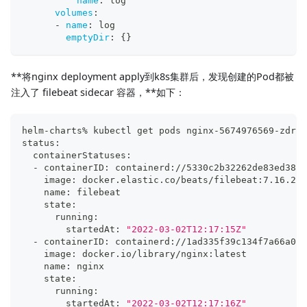
name
:
 log
volumes
:
-
name
:
 log
emptyDir
:
{
}
**将nginx deployment apply到k8s集群后，发现创建的Pod都被
注入了 filebeat sidecar 容器，**如下：
helm-charts% kubectl get pods nginx-5674976569-zdr7l
status:
  containerStatuses:
  - containerID: containerd://5330c2b32262de83ed387e
    image: docker.elastic.co/beats/filebeat:7.16.2
    name: filebeat
    state:
      running:
        startedAt: 
"2022-03-02T12:17:15Z"
  - containerID: containerd://1ad335f39c134f7a66a037
    image: docker.io/library/nginx:latest
    name: nginx
    state:
      running:
        startedAt: 
"2022-03-02T12:17:16Z"